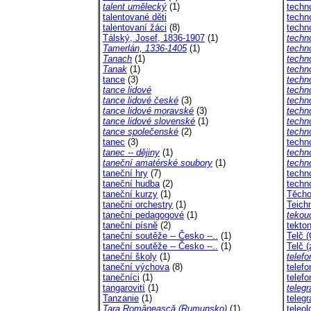
talent umělecký
(1)
techno
talentované děti
techno
talentovaní žáci
(8)
techn
Tálský, Josef, 1836-1907
(1)
techno
Tamerlán, 1336-1405
(1)
techno
Tanach
(1)
techn
Tanak
(1)
techn
tance
(3)
techn
tance lidové
techn
tance lidové české
(3)
techno
tance lidové moravské
(3)
techn
tance lidové slovenské
(1)
techno
tance společenské
(2)
techno
tanec
(3)
techn
tanec -- dějiny
(1)
techno
taneční amatérské soubory
(1)
techn
taneční hry
(7)
techn
taneční hudba
(2)
techno
taneční kurzy
(1)
Těcho
taneční orchestry
(1)
Teich
taneční pedagogové
(1)
tekou
taneční písně
(2)
tekto
taneční soutěže -- Česko --..
(1)
Telč (
taneční soutěže -- Česko --..
(1)
Telč 
taneční školy
(1)
telefo
taneční výchova
(8)
telefo
tanečníci
(1)
telefo
tangarovití
(1)
telegr
Tanzanie
(1)
telegr
Tara Românească (Rumunsko)
(1)
teleol