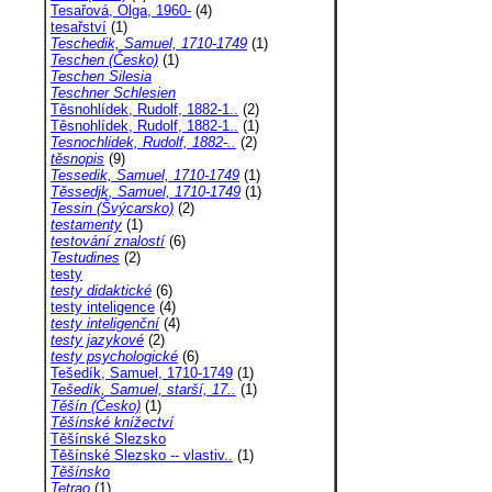
Tesařová, Olga, 1960-
(4)
tesařství
(1)
Teschedik, Samuel, 1710-1749
(1)
Teschen (Česko)
(1)
Teschen Silesia
Teschner Schlesien
Těsnohlídek, Rudolf, 1882-1..
(2)
Těsnohlídek, Rudolf, 1882-1..
(1)
Tesnochlidek, Rudolf, 1882-..
(2)
těsnopis
(9)
Tessedik, Samuel, 1710-1749
(1)
Těssedjk, Samuel, 1710-1749
(1)
Tessin (Švýcarsko)
(2)
testamenty
(1)
testování znalostí
(6)
Testudines
(2)
testy
testy didaktické
(6)
testy inteligence
(4)
testy inteligenční
(4)
testy jazykové
(2)
testy psychologické
(6)
Tešedík, Samuel, 1710-1749
(1)
Tešedík, Samuel, starší, 17..
(1)
Těšín (Česko)
(1)
Těšínské knížectví
Těšínské Slezsko
Těšínské Slezsko -- vlastiv..
(1)
Těšínsko
Tetrao
(1)