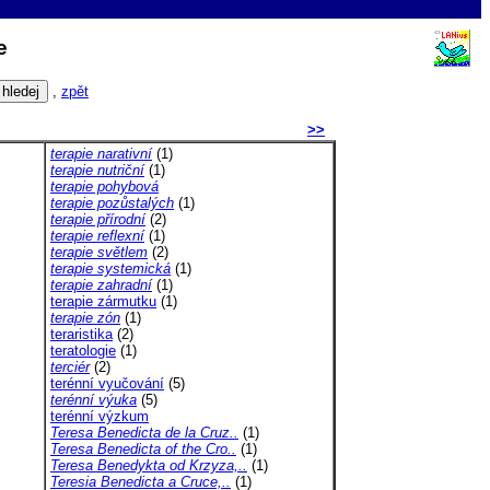
Te
,
zpět
>>
terapie narativní
(1)
terapie nutriční
(1)
terapie pohybová
terapie pozůstalých
(1)
terapie přírodní
(2)
terapie reflexní
(1)
terapie světlem
(2)
terapie systemická
(1)
terapie zahradní
(1)
terapie zármutku
(1)
terapie zón
(1)
teraristika
(2)
teratologie
(1)
terciér
(2)
terénní vyučování
(5)
terénní výuka
(5)
terénní výzkum
Teresa Benedicta de la Cruz..
(1)
Teresa Benedicta of the Cro..
(1)
Teresa Benedykta od Krzyza,..
(1)
Teresia Benedicta a Cruce,..
(1)