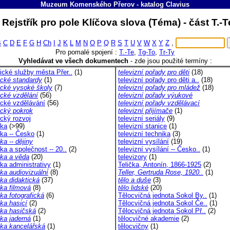
Muzeum Komenského Přerov
-
katalog
Clavius
Rejstřík pro pole Klíčova slova (Téma) - část T.-
B
C
D
E
F
G
H
Ch
I
J
K
L
M
N
O
P
Q
R
S
T
U
V
W
X
Y
Z
,
Pro pomalé spojení :
T.-Te
,
Tg-To
,
Tr-Ty
Vyhledávat ve všech dokumentech
-
zde jsou použité termíny :
ické služby města Přer..
(1)
televizní pořady pro děti
(18)
ické standardy
(1)
televizní pořady pro děti a..
(18)
ické vysoké školy
(7)
televizní pořady pro mládež
(18)
ické vzdělání
(56)
televizní pořady výukové
ické vzdělávání
(56)
televizní pořady vzdělávací
ický pokrok
televizní přijímače
(1)
ický rozvoj
televizní seriály
(9)
ika
(>99)
televizní stanice
(1)
ika -- Česko
(1)
televizní technika
(3)
ka -- dějiny
televizní vysílání
(19)
ka a společnost -- 20..
(2)
televizní vysílání -- Česko..
(1)
ika a věda
(20)
televizory
(1)
ka administrativy
(1)
Telička, Antonín, 1866-1925
(2)
ika audiovizuální
(8)
Teller, Gertruda Rose, 1920..
(1)
ika didaktická
(37)
tělo a duše
(3)
ika filmová
(8)
tělo lidské
(20)
ka fotografická
(6)
Tělocvičná jednota Sokol By..
(1)
ika hasicí
(2)
Tělocvičná jednota Sokol Če..
(1)
ika hasičská
(2)
Tělocvičná jednota Sokol Př..
(2)
ika jaderná
(1)
tělocvičné akademie
(2)
ika kancelářská
(1)
tělocvičny
(1)