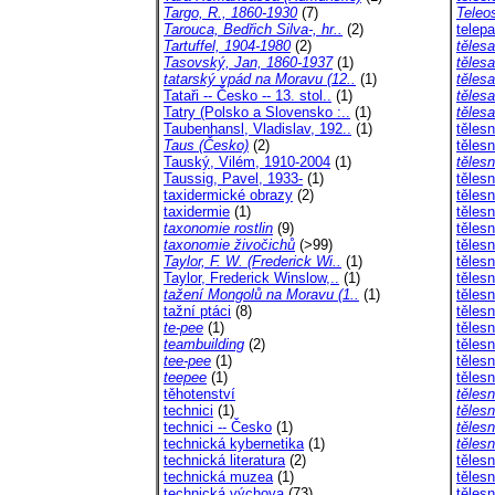
Targo, R., 1860-1930
(7)
Teleos
Tarouca, Bedřich Silva-, hr..
(2)
telepa
Tartuffel, 1904-1980
(2)
tělesa
Tasovský, Jan, 1860-1937
(1)
těles
tatarský vpád na Moravu (12..
(1)
těles
Tataři -- Česko -- 13. stol..
(1)
těles
Tatry (Polsko a Slovensko :..
(1)
těles
Taubenhansl, Vladislav, 192..
(1)
těles
Taus (Česko)
(2)
tělesn
Tauský, Vilém, 1910-2004
(1)
těles
Taussig, Pavel, 1933-
(1)
těles
taxidermické obrazy
(2)
tělesn
taxidermie
(1)
tělesn
taxonomie rostlin
(9)
tělesn
taxonomie živočichů
(>99)
těles
Taylor, F. W. (Frederick Wi..
(1)
těles
Taylor, Frederick Winslow,..
(1)
těles
tažení Mongolů na Moravu (1..
(1)
těles
tažní ptáci
(8)
tělesn
te-pee
(1)
těles
teambuilding
(2)
tělesn
tee-pee
(1)
těles
teepee
(1)
těles
těhotenství
těles
technici
(1)
těles
technici -- Česko
(1)
těles
technická kybernetika
(1)
tělesn
technická literatura
(2)
těles
technická muzea
(1)
tělesn
technická výchova
(73)
těles