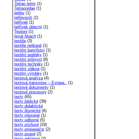
Tetrao tetrix
(1)
Tetraonidae
(1)
tetřev
(1)
tetřevovití
(1)
tetřívek
(1)
tetřívek obecný
(1)
Teutoni
(1)
tevat Noach
(1)
textilie
(3)
textilie netkané
(1)
textilní barvířství
(1)
textilní podniky
(1)
textilní průmysl
(8)
textilní techniky
(1)
textilní vlákna
(1)
textilní výrobky
(1)
textová analýza
(4)
textová transmise -- Evropa..
(1)
textové dokumenty
(1)
textové procesory
(2)
texty
(65)
texty biblické
(39)
texty didaktické
texty liturgické
(6)
texty mluvené
(1)
texty odborné
(5)
texty písňové
(19)
texty propagační
(2)
texty psané
(2)
texty reklamní
(2)