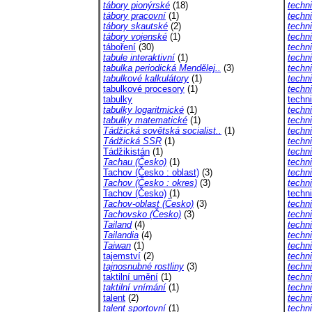
tábory pionýrské
(18)
techni
tábory pracovní
(1)
techn
tábory skautské
(2)
techn
tábory vojenské
(1)
techn
táboření
(30)
techn
tabule interaktivní
(1)
techn
tabulka periodická Mendělej..
(3)
techn
tabulkové kalkulátory
(1)
techn
tabulkové procesory
(1)
techn
tabulky
techni
tabulky logaritmické
(1)
techn
tabulky matematické
(1)
techn
Tádžická sovětská socialist..
(1)
techni
Tádžická SSR
(1)
techn
Tádžikistán
(1)
techn
Tachau (Česko)
(1)
techn
Tachov (Česko : oblast)
(3)
techn
Tachov (Česko : okres)
(3)
techn
Tachov (Česko)
(1)
techn
Tachov-oblast (Česko)
(3)
techni
Tachovsko (Česko)
(3)
techni
Tailand
(4)
techni
Tailandia
(4)
techni
Taiwan
(1)
techni
tajemství
(2)
techn
tajnosnubné rostliny
(3)
techn
taktilní umění
(1)
techni
taktilní vnímání
(1)
techn
talent
(2)
techni
talent sportovní
(1)
techn