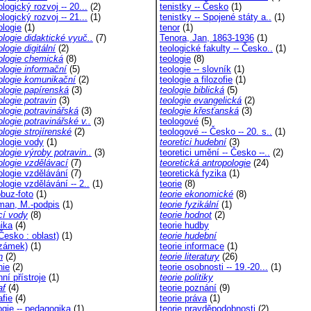
logický rozvoj -- 20...
(2)
tenistky -- Česko
(1)
logický rozvoj -- 21...
(1)
tenistky -- Spojené státy a..
(1)
ologie
(1)
tenor
(1)
logie didaktické vyuč..
(7)
Tenora, Jan, 1863-1936
(1)
logie digitální
(2)
teologické fakulty -- Česko..
(1)
ologie chemická
(8)
teologie
(8)
ologie informační
(5)
teologie -- slovník
(1)
ologie komunikační
(2)
teologie a filozofie
(1)
ologie papírenská
(3)
teologie biblická
(5)
logie potravin
(3)
teologie evangelická
(2)
ologie potravinářská
(3)
teologie křesťanská
(3)
logie potravinářské v..
(3)
teologové
(5)
logie strojírenské
(2)
teologové -- Česko -- 20. s..
(1)
ologie vody
(1)
teoretici hudební
(3)
logie výroby potravin..
(3)
teoretici umění -- Česko --..
(2)
ologie vzdělávací
(7)
teoretická antropologie
(24)
ologie vzdělávání
(7)
teoretická fyzika
(1)
logie vzdělávání -- 2..
(1)
teorie
(8)
buz-foto
(1)
teorie ekonomické
(8)
man, M.-podpis
(1)
teorie fyzikální
(1)
cí vody
(8)
teorie hodnot
(2)
nika
(4)
teorie hudby
Česko : oblast)
(1)
teorie hudební
(zámek)
(1)
teorie informace
(1)
n
(2)
teorie literatury
(26)
nie
(2)
teorie osobnosti -- 19.-20...
(1)
nní přístroje
(1)
teorie politiky
af
(4)
teorie poznání
(9)
afie
(4)
teorie práva
(1)
ogie -- pedagogika
(1)
teorie pravděpodobnosti
(2)