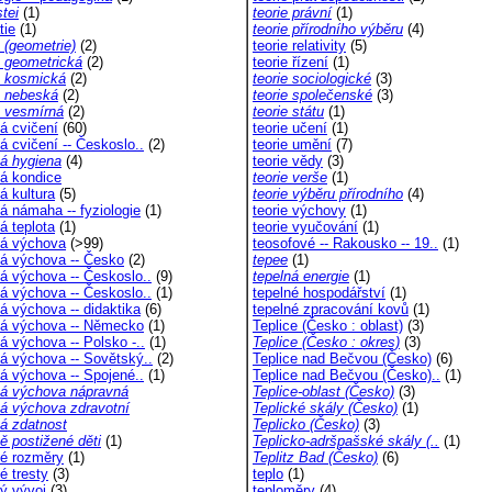
tei
(1)
teorie právní
(1)
tie
(1)
teorie přírodního výběru
(4)
 (geometrie)
(2)
teorie relativity
(5)
a geometrická
(2)
teorie řízení
(1)
a kosmická
(2)
teorie sociologické
(3)
a nebeská
(2)
teorie společenské
(3)
a vesmírná
(2)
teorie státu
(1)
ná cvičení
(60)
teorie učení
(1)
á cvičení -- Českoslo..
(2)
teorie umění
(7)
ná hygiena
(4)
teorie vědy
(3)
ná kondice
teorie verše
(1)
á kultura
(5)
teorie výběru přírodního
(4)
á námaha -- fyziologie
(1)
teorie výchovy
(1)
á teplota
(1)
teorie vyučování
(1)
ná výchova
(>99)
teosofové -- Rakousko -- 19..
(1)
ná výchova -- Česko
(2)
tepee
(1)
ná výchova -- Českoslo..
(9)
tepelná energie
(1)
ná výchova -- Českoslo..
(1)
tepelné hospodářství
(1)
á výchova -- didaktika
(6)
tepelné zpracování kovů
(1)
ná výchova -- Německo
(1)
Teplice (Česko : oblast)
(3)
á výchova -- Polsko -..
(1)
Teplice (Česko : okres)
(3)
ná výchova -- Sovětský..
(2)
Teplice nad Bečvou (Česko)
(6)
ná výchova -- Spojené..
(1)
Teplice nad Bečvou (Česko)..
(1)
ná výchova nápravná
Teplice-oblast (Česko)
(3)
ná výchova zdravotní
Teplické skály (Česko)
(1)
ná zdatnost
Teplicko (Česko)
(3)
ě postižené děti
(1)
Teplicko-adršpašské skály (..
(1)
né rozměry
(1)
Teplitz Bad (Česko)
(6)
é tresty
(3)
teplo
(1)
ný vývoj
(3)
teploměry
(4)