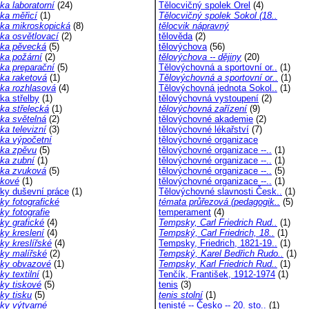
ka laboratorní
(24)
Tělocvičný spolek Orel
(4)
ika měřicí
(1)
Tělocvičný spolek Sokol (18..
ika mikroskopická
(8)
tělocvik nápravný
ika osvětlovací
(2)
tělověda
(2)
ika pěvecká
(5)
tělovýchova
(56)
ika požární
(2)
tělovýchova -- dějiny
(20)
ika preparační
(5)
Tělovýchovná a sportovní or..
(1)
ika raketová
(1)
Tělovýchovná a sportovní or..
(1)
ika rozhlasová
(4)
Tělovýchovná jednota Sokol..
(1)
ka střelby
(1)
tělovýchovná vystoupení
(2)
ika střelecká
(1)
tělovýchovná zařízení
(9)
ika světelná
(2)
tělovýchovné akademie
(2)
ka televizní
(3)
tělovýchovné lékařství
(7)
ika výpočetní
tělovýchovné organizace
ika zpěvu
(5)
tělovýchovné organizace --..
(1)
ika zubní
(1)
tělovýchovné organizace --..
(1)
ika zvuková
(5)
tělovýchovné organizace --..
(5)
ikové
(1)
tělovýchovné organizace --..
(1)
iky duševní práce
(1)
Tělovýchovné slavnosti Česk..
(1)
ky fotografické
témata průřezová (pedagogik..
(5)
ky fotografie
temperament
(4)
ky grafické
(4)
Tempsky, Carl Friedrich Rud..
(1)
ky kreslení
(4)
Tempský, Carl Friedrich, 18..
(1)
ky kreslířské
(4)
Tempsky, Friedrich, 1821-19..
(1)
iky malířské
(2)
Tempský, Karel Bedřich Rudo..
(1)
iky obvazové
(1)
Tempsky, Karl Friedrich Rud..
(1)
ky textilní
(1)
Tenčík, František, 1912-1974
(1)
iky tiskové
(5)
tenis
(3)
ky tisku
(5)
tenis stolní
(1)
iky výtvarné
tenisté -- Česko -- 20. sto..
(1)