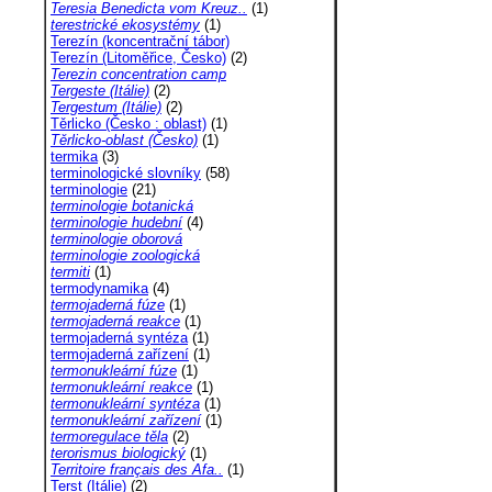
Teresia Benedicta vom Kreuz..
(1)
terestrické ekosystémy
(1)
Terezín (koncentrační tábor)
Terezín (Litoměřice, Česko)
(2)
Terezin concentration camp
Tergeste (Itálie)
(2)
Tergestum (Itálie)
(2)
Těrlicko (Česko : oblast)
(1)
Těrlicko-oblast (Česko)
(1)
termika
(3)
terminologické slovníky
(58)
terminologie
(21)
terminologie botanická
terminologie hudební
(4)
terminologie oborová
terminologie zoologická
termiti
(1)
termodynamika
(4)
termojaderná fúze
(1)
termojaderná reakce
(1)
termojaderná syntéza
(1)
termojaderná zařízení
(1)
termonukleární fúze
(1)
termonukleární reakce
(1)
termonukleární syntéza
(1)
termonukleární zařízení
(1)
termoregulace těla
(2)
terorismus biologický
(1)
Territoire français des Afa..
(1)
Terst (Itálie)
(2)