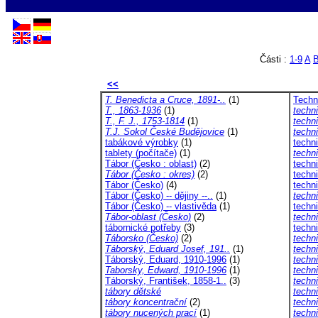
Části :
1-9
A
<<
T. Benedicta a Cruce, 1891-..
(1)
Techn
T., 1863-1936
(1)
techn
T., F. J., 1753-1814
(1)
techn
T.J. Sokol České Budějovice
(1)
techn
tabákové výrobky
(1)
techn
tablety (počítače)
(1)
techn
Tábor (Česko : oblast)
(2)
techn
Tábor (Česko : okres)
(2)
techn
Tábor (Česko)
(4)
techn
Tábor (Česko) -- dějiny --..
(1)
techni
Tábor (Česko) -- vlastivěda
(1)
techni
Tábor-oblast (Česko)
(2)
techn
tábornické potřeby
(3)
techni
Táborsko (Česko)
(2)
techn
Táborský, Eduard Josef, 191..
(1)
techn
Táborský, Eduard, 1910-1996
(1)
techn
Taborsky, Edward, 1910-1996
(1)
techni
Táborský, František, 1858-1..
(3)
techn
tábory dětské
techn
tábory koncentrační
(2)
techn
tábory nucených prací
(1)
techn