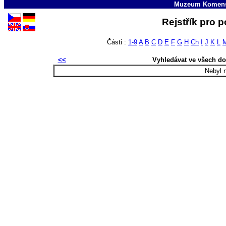
Muzeum Komens
Rejstřík pro p
Části :
1-9
A
B
C
D
E
F
G
H
Ch
I
J
K
L
<<
Vyhledávat ve všech d
Nebyl 