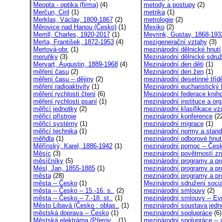
Meopta - optika (firma)
(4)
metody a postupy
(2)
Merčun, Ciril
(1)
metrika
(1)
Merklas, Václav, 1809-1867
(2)
metrologie
(2)
Měrovice nad Hanou (Česko)
(1)
Mexiko
(2)
Merrill, Charles, 1920-2017
(1)
Meyrink, Gustav, 1868-193
Merta, František, 1872-1953
(4)
mezigenerační vztahy
(3)
Mertová-obr.
(1)
mezinárodní dělnické hnutí
meruňky
(3)
Mezinárodní dělnické sdruž
Mervart, Augustin, 1889-1968
(4)
Mezinárodní den děti
(1)
měření času
(2)
Mezinárodní den žen
(1)
měření času -- dějiny
(2)
mezinárodní desetinné třídě
měření radioaktivity
(1)
Mezinárodní eucharistický 
měření rychlosti čtení
(6)
Mezinárodní federace kniho
měření rychlosti psaní
(1)
mezinárodní instituce a org
měřicí jednotky
(2)
mezinárodní klasifikace vzd
měřicí přístroje
mezinárodní konference
(22
měřicí systémy
(1)
mezinárodní migrace
(1)
měřicí technika
(1)
mezinárodní normy a standa
měřidla
(1)
mezinárodní odborové hnut
Měřínský, Karel, 1886-1942
(1)
mezinárodní pomoc -- Česk
Měsíc
(3)
mezinárodní povětrností zn
měsíčníky
(5)
mezinárodní programy a pro
Mésl, Jan, 1855-1885
(1)
mezinárodní programy a pro
města
(28)
mezinárodní programy a pro
města -- Česko
(1)
Mezinárodní sdružení socia
města -- Česko -- 15.-16. s..
(2)
mezinárodní smlouvy
(2)
města -- Česko -- 7.-18. st..
(1)
mezinárodní smlouvy -- Evr
Město Libavá (Česko : oblas..
(1)
mezinárodní soustava jedno
městská doprava -- Česko
(1)
mezinárodní spolupráce
(6)
Městská elektrárna (Přerov,..
(1)
mezinárodní spolupráce -- z