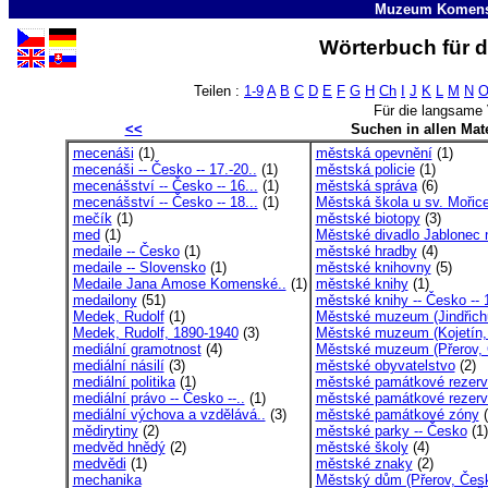
Muzeum Komens
Wörterbuch für 
Teilen :
1-9
A
B
C
D
E
F
G
H
Ch
I
J
K
L
M
N
Für die langsame
<<
Suchen in allen Mate
mecenáši
(1)
městská opevnění
(1)
mecenáši -- Česko -- 17.-20..
(1)
městská policie
(1)
mecenášství -- Česko -- 16...
(1)
městská správa
(6)
mecenášství -- Česko -- 18...
(1)
Městská škola u sv. Mořice
mečík
(1)
městské biotopy
(3)
med
(1)
Městské divadlo Jablonec 
medaile -- Česko
(1)
městské hradby
(4)
medaile -- Slovensko
(1)
městské knihovny
(5)
Medaile Jana Amose Komenské..
(1)
městské knihy
(1)
medailony
(51)
městské knihy -- Česko -- 1
Medek, Rudolf
(1)
Městské muzeum (Jindřich
Medek, Rudolf, 1890-1940
(3)
Městské muzeum (Kojetín,
mediální gramotnost
(4)
Městské muzeum (Přerov, 
mediální násilí
(3)
městské obyvatelstvo
(2)
mediální politika
(1)
městské památkové rezer
mediální právo -- Česko --..
(1)
městské památkové rezerv
mediální výchova a vzdělává..
(3)
městské památkové zóny
(
mědirytiny
(2)
městské parky -- Česko
(1)
medvěd hnědý
(2)
městské školy
(4)
medvědi
(1)
městské znaky
(2)
mechanika
Městský dům (Přerov, Čes