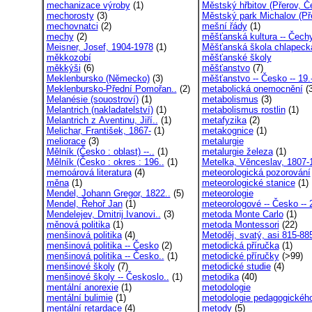
mechanizace výroby
(1)
Městský hřbitov (Přerov, Če
mechorosty
(3)
Městský park Michalov (Pře
mechovnatci
(2)
mešní řády
(1)
mechy
(2)
měšťanská kultura -- Čechy
Meisner, Josef, 1904-1978
(1)
Měšťanská škola chlapecká
měkkozobí
měšťanské školy
měkkýši
(6)
měšťanstvo
(7)
Meklenbursko (Německo)
(3)
měšťanstvo -- Česko -- 19.-
Meklenbursko-Přední Pomořan..
(2)
metabolická onemocnění
(3
Melanésie (souostroví)
(1)
metabolismus
(3)
Melantrich (nakladatelství)
(1)
metabolismus rostlin
(1)
Melantrich z Aventinu, Jiří..
(1)
metafyzika
(2)
Melichar, František, 1867-
(1)
metakognice
(1)
meliorace
(3)
metalurgie
Mělník (Česko : oblast) --..
(1)
metalurgie železa
(1)
Mělník (Česko : okres : 196..
(1)
Metelka, Věnceslav, 1807-1
memoárová literatura
(4)
meteorologická pozorování
měna
(1)
meteorologické stanice
(1)
Mendel, Johann Gregor, 1822..
(5)
meteorologie
Mendel, Řehoř Jan
(1)
meteorologové -- Česko -- 2
Mendelejev, Dmitrij Ivanovi..
(3)
metoda Monte Carlo
(1)
měnová politika
(1)
metoda Montessori
(22)
menšinová politika
(4)
Metoděj, svatý, asi 815-88
menšinová politika -- Česko
(2)
metodická příručka
(1)
menšinová politika -- Česko..
(1)
metodické příručky
(>99)
menšinové školy
(7)
metodické studie
(4)
menšinové školy -- Českoslo..
(1)
metodika
(40)
mentální anorexie
(1)
metodologie
mentální bulimie
(1)
metodologie pedagogického
mentální retardace
(4)
metody
(5)