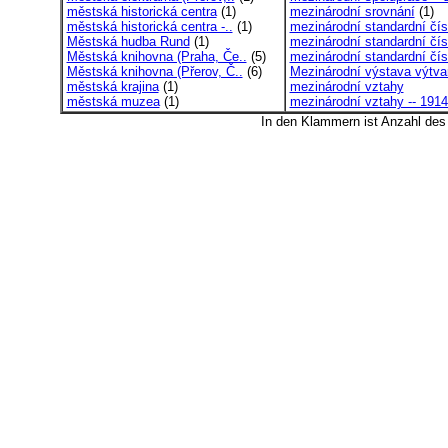
městská historická centra
(1)
mezinárodní srovnání
(1)
městská historická centra -..
(1)
mezinárodní standardní čísl
Městská hudba Rund
(1)
mezinárodní standardní čísl
Městská knihovna (Praha, Če..
(5)
mezinárodní standardní čísl
Městská knihovna (Přerov, Č..
(6)
Mezinárodní výstava výtvar
městská krajina
(1)
mezinárodní vztahy
městská muzea
(1)
mezinárodní vztahy -- 1914-
In den Klammern ist Anzahl de