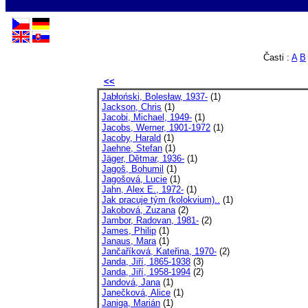
Časti :
A
B
<<
Jabłoński, Bolesław, 1937-
(1)
Jackson, Chris
(1)
Jacobi, Michael, 1949-
(1)
Jacobs, Werner, 1901-1972
(1)
Jacoby, Harald
(1)
Jaehne, Stefan
(1)
Jäger, Dětmar, 1936-
(1)
Jagoš, Bohumil
(1)
Jagošová, Lucie
(1)
Jahn, Alex E., 1972-
(1)
Jak pracuje tým (kolokvium)..
(1)
Jakobová, Zuzana
(2)
Jambor, Radovan, 1981-
(2)
James, Philip
(1)
Janaus, Mara
(1)
Jančaříková, Kateřina, 1970-
(2)
Janda, Jiří, 1865-1938
(3)
Janda, Jiří, 1958-1994
(2)
Jandová, Jana
(1)
Janečková, Alice
(1)
Janiga, Marián
(1)