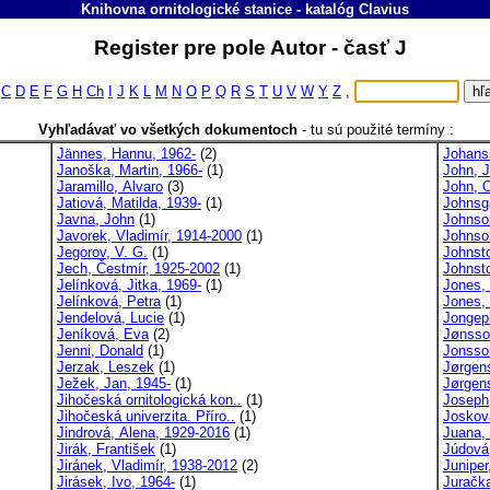
Knihovna ornitologické stanice
-
katalóg
Clavius
Register pre pole Autor - časť J
C
D
E
F
G
H
Ch
I
J
K
L
M
N
O
P
Q
R
S
T
U
V
W
Y
Z
,
Vyhľadávať vo všetkých dokumentoch
-
tu sú použité termíny :
Jännes, Hannu, 1962-
(2)
Johanss
Janoška, Martin, 1966-
(1)
John, 
Jaramillo, Alvaro
(3)
John, O
Jatiová, Matilda, 1939-
(1)
Johnsga
Javna, John
(1)
Johnso
Javorek, Vladimír, 1914-2000
(1)
Johnso
Jegorov, V. G.
(1)
Johnsto
Jech, Čestmír, 1925-2002
(1)
Johnsto
Jelínková, Jitka, 1969-
(1)
Jones,
Jelínková, Petra
(1)
Jones,
Jendelová, Lucie
(1)
Jongepi
Jeníková, Eva
(2)
Jønsso
Jenni, Donald
(1)
Jonsso
Jerzak, Leszek
(1)
Jørgens
Ježek, Jan, 1945-
(1)
Jørgen
Jihočeská ornitologická kon..
(1)
Joseph
Jihočeská univerzita. Příro..
(1)
Josková
Jindrová, Alena, 1929-2016
(1)
Juana,
Jirák, František
(1)
Júdová
Jiránek, Vladimír, 1938-2012
(2)
Juniper
Jirásek, Ivo, 1964-
(1)
Juračka