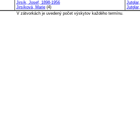
Jirsík, Josef, 1898-1956
Jutglar
Jirsíková, Marie
(4)
Jutglar
V zátvorkách je uvedený počet výskytov každého termínu.