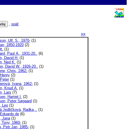
,
späť
>>
on, Ulf. S., 1970-
(1)
Jan, 1850-1920
(2)
t.
(1)
rd, Paul A., 1931-20..
(6)
n, David H.
(1)
n, Ned K.
(1)
n, David W., 1926-20..
(1)
ne, Chris, 1962-
(1)
 Henry
(2)
 Peter
(1)
erová, Ivana, 1962-
(1)
n, Knud A.
(1)
n, Lars
(7)
en, Harriet I.
(2)
sen, Peter Søgaard
(1)
, Leo
(1)
 Jedličková, Radka,..
(1)
 Eduardo de
(6)
, Jana
(1)
, Tony, 1960-
(1)
, Petr Jan, 1985-
(1)