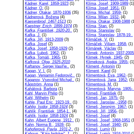
Kádner, Karel, 1859-1923
(1)
Klíma, Josef, 1909-1989
(1)
Kádner, O.
(1)
Klíma, Josef, 1951-
(1)
Kádner, Otakar, 1870-1936
(35)
Klíma, Michal, 1959-
(1)
Kádnerová, Božena
(4)
Klíma, Milan, 1932-
(4)
Kaesenbrod, 1467-1513
(1)
Klíma, Otakar, 1908-1988
(1
Kaestner, Erich, 1899-1974
(3)
Klíma, Stan.
(2)
Kafka, František, 1920-20..
(2)
Klíma, Stanislav
(1)
Kafka, J.
(1)
Klíma, Stanislav, 1878-19..
Kafka, Jiří, 1913-2009
(3)
Klimáček, V.
(1)
Kafka, Josef
(2)
Klimáček, Viliam, 1958-
(1)
Kafka, Josef, 1858-1929
(2)
Klimánek, Václav
(1)
Kafka, Luboš, 1962-
(1)
Klimek, Antonín, 1937-2005
Kafka, Tomáš, 1965-
(1)
Klimek, Hynek, 1945-
(2)
Kafková, Olga, 1925-2010
Klimeková, Agáta, 1955-
(1
Kaftanov, Sergej Vasil'je..
(2)
Kliment, Antonín
(1)
Kagan, V. I.
(1)
Kliment, Karel
(1)
Kagan, Veniamin Fedorovič..
(1)
Klimentová, Eva, 1962-
(1)
Kaganov, Vsevolod Michajl..
(1)
Klimentová, Jana, 1952-
(1)
Kågström, Anna
(1)
Klimentová, M.
(1)
Kahátová, Barbora
(1)
Klimentová, Maryna, 1905-.
Kahl, Marvin Philip
(1)
Klimeš, František
(1)
Kahl, Wilhelm
(1)
Klimeš, Jan, 1975-
(1)
Kahle, Paul Eric, 1923-19..
(1)
Klimeš, Jaroslav, -1958
(1)
Kahlig, Isidor, 1858-1924
(3)
Klimeš, Jeroným, 1967-
(1)
Kahlík, František, 1854-1..
(4)
Klimeš, Jiří, 1956-
(1)
Kahlík, Isidor, 1858-1924
(3)
Klimeš, Josef
(4)
Kahn, Albert Eugene, 1912..
(1)
Klimeš, Josef, 1868-1951
(1
Kahn, Norma B., 1928-
(1)
Klimeš, Josef, 1940-
(1)
Kahoferová, Pavla, 1931-2..
(1)
Klimeš, Lumír
(1)
Kahoun, "Kája brdskej", 1..
(1)
Klimeš, Lumír, 1924-2010
(2