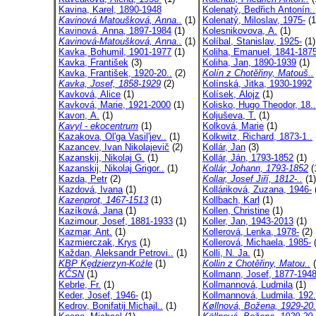
Kavina, Karel, 1890-1948
Kolenatý, Bedřich Antonín..
Kavinová Matoušková, Anna..
(1)
Kolenatý, Miloslav, 1975-
(1
Kavinová, Anna, 1897-1984
(1)
Kolesnikovova, A.
(1)
Kavinová-Matoušková, Anna..
(1)
Kolíbal, Stanislav, 1925-
(1)
Kavka, Bohumil, 1901-1977
(1)
Koliha, Emanuel, 1841-187
Kavka, František
(3)
Koliha, Jan, 1890-1939
(1)
Kavka, František, 1920-20..
(2)
Kolín z Chotěřiny, Matouš..
Kavka, Josef, 1858-1929
(2)
Kolínská, Jitka, 1930-1992
Kavková, Alice
(1)
Kolísek, Alojz
(1)
Kavková, Marie, 1921-2000
(1)
Kolisko, Hugo Theodor, 18..
Kavon, A.
(1)
Koljuševa, T.
(1)
Kavyl - ekocentrum
(1)
Kolková, Marie
(1)
Kazakova, Ol'ga Vasil'jev..
(1)
Kolkwitz, Richard, 1873-1..
Kazancev, Ivan Nikolajevič
(2)
Kollár, Jan
(3)
Kazanskij, Nikolaj G.
(1)
Kollár, Ján, 1793-1852
(1)
Kazanskij, Nikolaj Grigor..
(1)
Kollár, Johann, 1793-1852
(
Kazda, Petr
(2)
Kollar, Josef Jiří, 1812-..
(1)
Kazdová, Ivana
(1)
Kolláriková, Zuzana, 1946-
Kazenprot, 1467-1513
(1)
Kollbach, Karl
(1)
Kazíková, Jana
(1)
Kollen, Christine
(1)
Kazimour, Josef, 1881-1933
(1)
Koller, Jan, 1943-2013
(1)
Kazmar, Ant.
(1)
Kollerová, Lenka, 1978-
(2)
Kazmierczak, Krys
(1)
Kollerová, Michaela, 1985-
(
Každan, Aleksandr Petrovi..
(1)
Kolli, N. Ja.
(1)
KBP Kędzierzyn-Koźle
(1)
Kollin z Chotěřiny, Matou..
(
KČSN
(1)
Kollmann, Josef, 1877-194
Kebrle, Fr.
(1)
Kollmannová, Ludmila
(1)
Keder, Josef, 1946-
(1)
Kollmannová, Ludmila, 192.
Kedrov, Bonifatij Michajl..
(1)
Køllnová, Božena, 1929-20.