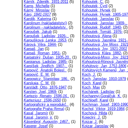
Kárník, Zdeněk, 1931-2011
(5)
Kohoutek, C.
(1)
Karns, Michelle
(1)
Kohoutek, Cyril
(2)
Kárný, Miroslav
(1)
Kohoutek, Hynek
(1)
Káro, 1841-1917
(9)
Kohoutek, Hynek, 1905-19
Karolik, Katerina
(1)
Kohoutek, Jaroslav
(1)
Karolinum (nakladatelství)
(2)
Kohoutek, Jaroslav, 1909-..
Karolinum - nakladatelstv..
(2)
Kohoutek, Rudolf, 1940-
(2)
Karoušek, Jakub
(1)
Kohoutek, Tomáš, 1976-
(1)
Karoušek, Ladislav, 1926-..
(3)
Kohoutová, Alena
(1)
Karoušková, Lenka, 1953-
(1)
Kohoutová, Jasněna, 1921-.
Kárová, Věra, 1944-
(1)
Kohoutová, Joy Moss, 1921
Karpaš, Jan
(1)
Kohoutová, Joy, 1921-2002
Karpaš, Roman, 1951-
(2)
Kohoutová, Klára, 1882-
(2)
Karpatský, Dušan, 1935-20..
(1)
Kohoutová-Moss, Joy, 1921
Karpianus, Ladislav, 1985-
(1)
Kohoutová-Rónová, Jasněn
Karpíšek, Jindřich, 1907-..
(1)
Kohútovic, Jan, 1751-1806
Karpovič, Anatolij Bolesl..
(1)
Kohútových Kamenů, Jan, 1
Karpovič, E. M.
(1)
Koch, J.
(1)
Karpowicz, Stanisław, 186..
(2)
Koch, Jaroslav, 1910-1979
(
Karskaja, Č. M.
(1)
Koch, Karel
(1)
Karstädt, Otto, 1876-1947
(1)
Koch, Max
(2)
Karsten, Joel, 1969-
(1)
Kochánek, Ladislav
(1)
Kartezio, Renato, 1596-16..
(1)
Kochannyj-Goralčuk, K.
(1)
Kartezjusz, 1596-1650
(1)
Kochloefl, Karel
(1)
Kartografický a reprodukč..
(4)
Kochman, Josef, 1903-199
Kartografie Praha (firma)
(1)
Kochol, Viktor, 1919-1984
(
Kasal, Jaromír
(1)
Kochová, Hilda
(1)
Kasal, Jaromír, jr.
(1)
Kojecký, J.
(2)
Käsenbrot, Augustin, 1467..
(1)
Kojzar, J.
(6)
Kaserer, Josef
(1)
Kojzar, Jaroslav
(4)