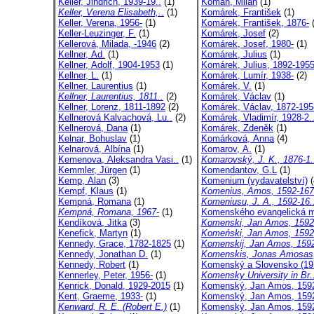
Keller, Jindřich, 1939-19..
(1)
Koman, Milan
(1)
Keller, Verena Elisabeth,..
(1)
Komárek, František
(1)
Keller, Verena, 1956-
(1)
Komárek, František, 1876-
(
Keller-Leuzinger, F.
(1)
Komárek, Josef
(2)
Kellerová, Milada, -1946
(2)
Komárek, Josef, 1980-
(1)
Kellner, Ad.
(1)
Komárek, Julius
(1)
Kellner, Adolf, 1904-1953
(1)
Komárek, Julius, 1892-195
Kellner, L.
(1)
Komárek, Lumír, 1938-
(2)
Kellner, Laurentius
(1)
Komárek, V.
(1)
Kellner, Laurentius, 1811..
(2)
Komárek, Václav
(1)
Kellner, Lorenz, 1811-1892
(2)
Komárek, Václav, 1872-195
Kellnerová Kalvachová, Lu..
(2)
Komárek, Vladimír, 1928-2.
Kellnerová, Dana
(1)
Komárek, Zdeněk
(1)
Kelnar, Bohuslav
(1)
Komárková, Anna
(4)
Kelnarová, Albína
(1)
Komarov, A.
(1)
Kemenova, Aleksandra Vasi..
(1)
Komarovský, J. K., 1876-1.
Kemmler, Jürgen
(1)
Komendantov, G.L
(1)
Kemp, Alan
(3)
Komenium (vydavatelství)
(
Kempf, Klaus
(1)
Komenius, Amos, 1592-16
Kempná, Romana
(1)
Komeniusu, J. A., 1592-16.
Kempná, Romana, 1967-
(1)
Komenského evangelická m
Kendíková, Jitka
(3)
Komenski, Jan Amos, 1592-
Kenefick, Martyn
(1)
Komeński, Jan Amos, 1592-
Kennedy, Grace, 1782-1825
(1)
Komenskij, Jan Amos, 1592
Kennedy, Jonathan D.
(1)
Komenskis, Jonas Amosas,
Kennedy, Robert
(1)
Komenský a Slovensko (19
Kennerley, Peter, 1956-
(1)
Komensky University in Br.
Kenrick, Donald, 1929-2015
(1)
Komenský, Jan Amos, 1592
Kent, Graeme, 1933-
(1)
Komenský, Jan Amos, 1592
Kenward, R. E. (Robert E.)
(1)
Komenský, Jan Amos, 1592