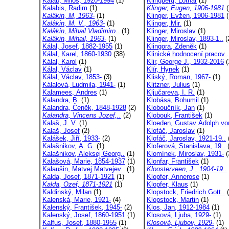
Kaláb, Miloš, 1920-1994
(1)
Klingberg, Lothar
(1)
Kalabis, Radim
(1)
Klinger, Eugen, 1906-1981
(
Kalâkin, M, 1963-
(1)
Klinger, Evžen, 1906-1981
(
Kalâkin, M. V., 1963-
(1)
Klinger, Mir.
(1)
Kalâkin, Mihail Vladimiro..
(1)
Klinger, Miroslav
(1)
Kalâkin, Mihail, 1963-
(1)
Klinger, Miroslav, 1893-1..
(
Kálal, Josef, 1882-1955
(1)
Klingora, Zdeněk
(1)
Kálal, Karel, 1860-1930
(38)
Klinické hodnocení pracov..
Kálal, Karol
(1)
Klir, George J., 1932-2016
(
Kálal, Václav
(1)
Klír, Hynek
(1)
Kálal, Václav, 1853-
(3)
Kliský, Roman, 1967-
(1)
Kálalová, Ludmila, 1941-
(1)
Klitzner, Julius
(1)
Kalamees, Andres
(1)
Ključareva, I. R.
(1)
Kalandra, B.
(1)
Klobása, Bohumil
(1)
Kalandra, Čeněk, 1848-1928
(2)
Kloboučník, Jan
(1)
Kalandra, Vincens Jozef,..
(2)
Klobouk, František
(1)
Kalaš, J. V.
(1)
Kloeden, Gustav Adolph vo
Kalaš, Josef
(2)
Klofáč, Jaroslav
(1)
Kalášek, Jiří, 1933-
(2)
Klofáč, Jaroslav, 1921-19..
Kalašnikov, A. G.
(1)
Kloferová, Stanislava, 19..
(
Kalašnikov, Aleksej Georg..
(1)
Klomínek, Miroslav, 1931-
(
Kalašová, Marie, 1854-1937
(1)
Klonfar, František
(1)
Kalaušin, Matvej Matvejev..
(1)
Kloosterveen, J., 1904-19..
Kalda, Josef, 1871-1921
(1)
Klopfer, Annerose
(1)
Kalda, Ozef, 1871-1921
(1)
Klopfer, Klaus
(1)
Kaldinský, Milan
(1)
Klopstock, Friedrich Gott..
(
Kalenská, Marie, 1921-
(4)
Klopstock, Martin
(1)
Kalenský, František, 1945-
(2)
Klos, Jan, 1912-1984
(1)
Kalenský, Josef, 1860-1951
(1)
Klosová, Ljuba, 1929-
(1)
Kalfus, Josef, 1880-1955
(1)
Klosová, Ljubov, 1929-
(1)