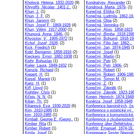
Kholová, Helena, 1932-2020
(9)
Kondratyev, Alexander
(1)
Khrypffs, Nicolas, 1401-1..
(1)
Kondrová, Marta, 1979-
(1)
Khun, J.
(1)
Konečná, Eliška
(1)
Khun, J. F.
(2)
Konečná, Ludmila, 1862-19.
Khun, Jaromír
(1)
Konečná, Olga
(2)
Khun, Josef F., 1869-1928
(4)
Konečná, Veronika
(1)
Khun, Vilém, 1917-2000
(1)
Konečný, Alois, 1858-1923
Khunová, Anna, 1946-
(1)
Konečný, Bimba, 1918-199
Khvostov, V., 1905-1972
(1)
Konečný, Bohumil, 1918-19
Kchol, Jozef, 1928-
(2)
Konečný, Filip Jan, 1862-..
Kick, Friedrich
(1)
Konečný, Jan, 1874-1945
(1
Kidd, Benjamin, 1858-1916
(2)
Konečný, Josef
(1)
Kieckers, Ernst, 1882-1938
(1)
Konečný, Martin
(1)
Kiehr, Bohuslav
(1)
Konečný, Petr
(2)
Kieler, Laura, 1849-1932
(1)
Konečný, Petr, 1906-
(2)
Kienzle, Richard
(1)
Konečný, Robert
(1)
Kiepert, H.
(1)
Konečný, Robert, 1906-198
Kiesel, Margot
(1)
Konečný, Šimon M.
(1)
Kietz, H.
(1)
Konečný, Z.
(1)
Kiff, Lloyd
(1)
Konečný, Zdeněk
(1)
Kightley, Chris
(1)
Konečný, Zdeněk, 1923-19
Kil'pio, N. N.
(1)
Konen, Heinrich, 1874-1948
Kilian, Th.
(1)
Koněrza, Josef, 1858-1948
Kilianová, Eva, 1930-2020
(6)
Konference bavorských, če.
Kim, 1910-1985
(1)
Konference o estetické vý..
kim, 1910-1985
(1)
Konference o komunistické.
Kimball, George E. (Georg..
(1)
Konference o zkušenostech
Kimber, Rita
(1)
Konferenz über Defektolog.
Kimber, Robert
(1)
Konfršt, Emanuel, 1874-19.
Kimla, Josef
(1)
Kongregace Sester Neposkv