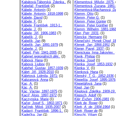
Kabátová-Táborská, Zdenka..
(5)
Klementová, Miluše, 1975-
Kabeláč, František
(2)
Klementová, Zuzana, 1981-
Kábele, Antonín
(1)
Klementová-Machanová, Da
Kábele, Antonín, 1918-1998
(1)
Klemm, Otto
(1)
Kabele, David
(1)
Klemm, Peter G.
(1)
Kábele, F.
(1)
Klemm, Peter Günter
(1)
Kábele, František, 1913-1..
Klemm, Peter Günther
(1)
Kabele, J.
(1)
Klemm, Wilhelm, 1881-196
Kabele, Jiří, 1906-1983
(7)
Klen, Petr, 1931-
(1)
Kabelík, J.
(1)
Klencke, Hermann
(1)
Kabelík, Jan
(9)
Klenečský, Hynek Chod, 18
Kabelík, Jan, 1891-1979
(3)
Klenek, Jan, 1866-1951
(2)
Kaberle, J.
(1)
Klener, Pavel, 1937-
(1)
Kabeš, Petr, 1941-2005
(1)
Klenickaja, Inna Jakovlev..
Kabinet regionálních ději..
(2)
Klenk, Philipp
(1)
Kábová, Hana
(1)
Klenka, Josef
(1)
Kabová, Ljubov
(1)
Klenka, Josef, 1853-1932
(1
Kabrhel, Gustav, 1857-1939
(2)
Klenka, V.
(1)
Kábrt, Jiří, 1928-2010
(1)
Klenková, Hana
(1)
Kábrtová, Lidmila, 1971-
(1)
Klenský, T. G., 1852-1936
(
Kabzanová, Anna
(2)
Klepešta, Josef, 1895-1976
Kac, A.
(1)
Klepetářová, Jana
(1)
Kác, A.
(1)
Klepl, Jan
(1)
Kác, Václav, 1897-1975
(1)
Kleplová, Zdeňka, 1909-19.
Kacíř, Alois, 1897-1972
(1)
Klepsch, Adolf
(1)
Kaczynska, Marie
(1)
Klér, Evžen, 1906-1981
(1)
Kačer, Josef S., 1802-1871
(1)
Klerk de, Roger
(1)
Kačírek, Miloš, 1935-2007
(2)
Klerk, A. de, 1904-1964
(1)
Kadavý, František, 1896-1..
(1)
Klerk, Roger de
(5)
Kadečka, Jan
(1)
Klescht, Viliam
(1)