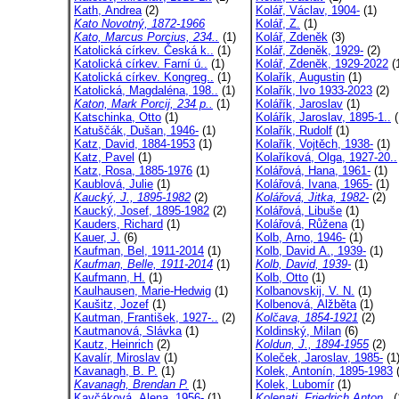
Kath, Andrea
(2)
Kolář, Václav, 1904-
(1)
Kato Novotný, 1872-1966
Kolář, Z.
(1)
Kato, Marcus Porcius, 234..
(1)
Kolář, Zdeněk
(3)
Katolická církev. Česká k..
(1)
Kolář, Zdeněk, 1929-
(2)
Katolická církev. Farní ú..
(1)
Kolář, Zdeněk, 1929-2022
(
Katolická církev. Kongreg..
(1)
Kolařík, Augustin
(1)
Katolická, Magdaléna, 198..
(1)
Kolařík, Ivo 1933-2023
(2)
Katon, Mark Porcij, 234 p..
(1)
Kolářík, Jaroslav
(1)
Katschinka, Otto
(1)
Kolářík, Jaroslav, 1895-1..
(
Katuščák, Dušan, 1946-
(1)
Kolařík, Rudolf
(1)
Katz, David, 1884-1953
(1)
Kolařík, Vojtěch, 1938-
(1)
Katz, Pavel
(1)
Kolaříková, Olga, 1927-20..
Katz, Rosa, 1885-1976
(1)
Kolářová, Hana, 1961-
(1)
Kaublová, Julie
(1)
Kolářová, Ivana, 1965-
(1)
Kaucký, J., 1895-1982
(2)
Kolářová, Jitka, 1982-
(2)
Kaucký, Josef, 1895-1982
(2)
Kolářová, Libuše
(1)
Kauders, Richard
(1)
Kolářová, Růžena
(1)
Kauer, J.
(6)
Kolb, Arno, 1946-
(1)
Kaufman, Bel, 1911-2014
(1)
Kolb, David A., 1939-
(1)
Kaufman, Belle, 1911-2014
(1)
Kolb, David, 1939-
(1)
Kaufmann, H.
(1)
Kolb, Otto
(1)
Kaulhausen, Marie-Hedwig
(1)
Kolbanovskij, V. N.
(1)
Kaušitz, Jozef
(1)
Kolbenová, Alžběta
(1)
Kautman, František, 1927-..
(2)
Kolčava, 1854-1921
(2)
Kautmanová, Slávka
(1)
Koldinský, Milan
(6)
Kautz, Heinrich
(2)
Koldun, J., 1894-1955
(2)
Kavalír, Miroslav
(1)
Koleček, Jaroslav, 1985-
(1
Kavanagh, B. P.
(1)
Kolek, Antonín, 1895-1983
(
Kavanagh, Brendan P.
(1)
Kolek, Lubomír
(1)
Kavčáková, Alena, 1956-
(1)
Kolenati, Friedrich Anton..
(