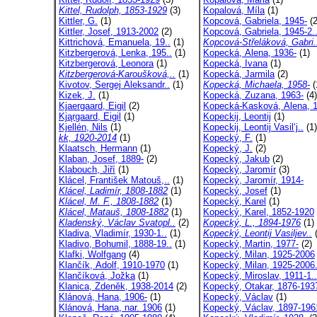
Kittel, Rudolph, 1853-1929
(3)
Kopalová, Míla
(1)
Kittler, G.
(1)
Kopcová, Gabriela, 1945-
(2
Kittler, Josef, 1913-2002
(2)
Kopcová, Gabriela, 1945-2.
Kittrichová, Emanuela, 19..
(1)
Kopcová-Střeláková, Gabri.
Kitzbergerová, Lenka, 195..
(1)
Kopecká, Alena, 1936-
(1)
Kitzbergerová, Leonora
(1)
Kopecká, Ivana
(1)
Kitzbergerová-Karoušková,..
(1)
Kopecká, Jarmila
(2)
Kivotov, Sergej Aleksandr..
(1)
Kopecká, Michaela, 1958-
(
Kizek, J.
(1)
Kopecká, Zuzana, 1963-
(4)
Kjaergaard, Eigil
(2)
Kopecká-Kasková, Alena, 1
Kjąrgaard, Eigil
(1)
Kopeckij, Leontij
(1)
Kjellén, Nils
(1)
Kopeckij, Leontij Vasil‘j..
(1)
kk, 1920-2014
(1)
Kopecký, F.
(1)
Klaatsch, Hermann
(1)
Kopecký, J.
(2)
Klaban, Josef, 1889-
(2)
Kopecký, Jakub
(2)
Klabouch, Jiří
(1)
Kopecký, Jaromír
(3)
Klácel, František Matouš,..
(1)
Kopecký, Jaromír, 1914-
Klácel, Ladimír, 1808-1882
(1)
Kopecký, Josef
(1)
Klácel, M. F., 1808-1882
(1)
Kopecký, Karel
(1)
Klácel, Matauš, 1808-1882
(1)
Kopecký, Karel, 1852-1920
Kladenský, Václav Svatopl..
(2)
Kopecký, L., 1894-1976
(1)
Kladiva, Vladimír, 1930-1..
(1)
Kopecký, Leontij Vasiljev..
(
Kladivo, Bohumil, 1888-19..
(1)
Kopecký, Martin, 1977-
(2)
Klafki, Wolfgang
(4)
Kopecký, Milan, 1925-2006
Klančík, Adolf, 1910-1970
(1)
Kopecký, Milan, 1925-2006.
Klančíková, Jožka
(1)
Kopecký, Miroslav, 1911-1..
Klanica, Zdeněk, 1938-2014
(2)
Kopecký, Otakar, 1876-193
Klánová, Hana, 1906-
(1)
Kopecký, Václav
(1)
Klánová, Hana, nar. 1906
(1)
Kopecký, Václav, 1897-196