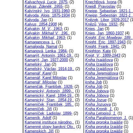
Kalvachová, Lucie, 1975-
(2)
Knechtlová, Ivona
(3)
Kalvas, Zdeněk, 1955-
(1)
Kneidl, Pravoslav
(1)
Kalvínský, Ivo, 1931-1960
(2)
Kneipp, Sebastian, 1821-1..
Kalvoda, Alois, 1875-1934
(1)
Kneipp, Šebestián, 1821-1..
Kalvoda, Jan
(1)
Knězek, Libor, 1929-2017
(1
Kalvus, 1854-1908
(4)
Knězů, Věra, 1932-
(5)
Kalyakin, M. V., 1963-
(1)
Knies, Jan
(3)
Kalyakin, Mikhail V., 196..
(1)
Knies, Jan, 1860-1937
(4)
Kalyakin, Mikhail, 1963-
(1)
Knight, Eric Mowbray, 189..
Kamaganceva, L.
(1)
Knight, Eric, 1897-1943
(1)
Kamalgoda, Namal
(1)
Knight, Frank, 1941-
(2)
Kamanová, Lenka, 1984-
(1)
Knighton, Kate
(1)
Kamarýt, Antonín, 1861-19..
(1)
Knigt, V., 1889-1943
(2)
Kamarýt, Jan, 1927-2000
(2)
Kniha Isaiášova
(1)
Kamelský, Jan
(2)
Kniha Izaiášova
(1)
Kamelský, Václav, 1914-19..
(2)
Kniha Izajášova
(1)
Kamenář, Karel
(1)
Kniha Jeremiášova
(1)
Kamenář, Karel Miloslav
(1)
Kniha Jeremjášova
(1)
Kamenář, Miloslav
(1)
kniha Job
(1)
Kamenčák, František, 1928-
(2)
Kniha Jób
(1)
Kamenický, Antonín, 1899-..
(1)
Kniha Jobova
(1)
Kamenický, Karel, 1894-19..
(3)
Kniha Jóbova
(1)
Kamenický, Stan., 1854-19..
(2)
Kniha Jozue
(1)
Kameníček, František, 185..
(1)
Kniha Jozuova
(1)
Kameníček, Jiří
(1)
Kniha Kronik, 1.
(1)
Kameníček, Ladislav, 1899-
(2)
Kniha Letopisů, 1.
(1)
Kameník, Adolf
(1)
Kniha Paralipomenon, 1.
(1)
Kamenné instituce národno..
(1)
Kniha proroka Isaiáše
(1)
Kamenné stopy barokní Olo..
(1)
Kniha proroka Izaiáše
(1)
Kamenskich, Jiří
(1)
Kniha proroka Izajáše
(1)