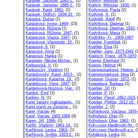
Karásek, Jaroslav, 1862-1..
(2)
Kodým, Miloslav
(2)
Karásek, Jaroslav, 1886-1..
(1)
Kodým, Miloslav, 1930-
(1)
Karásek, Karel, 1881-
(1)
Kodymová, Pavla
(2)
Karásek, Oldřich, 1939-20..
(1)
Kodýtek, A.
(1)
Karaska, Dušan
(1)
Kodýtek, Adolf
(5)
Karásková, Ivona, 1964-
(23)
Kodýtková, Dagmar
(1)
Karásková, Růžena
(1)
Kodýtková, Dagmar, 1932-
(
Karásková, Růžena, 1947-
(1)
Kodytková, Marta
(1)
Karásková, Vlasta, 1947-
(1)
Kodžikku, Fr., 1909-1997
Karásková, Vlastimila, 19..
(1)
Koegler, František
(1)
Karasová, A.
(1)
Koehler, Elsa
(1)
Karasová, Anna
(1)
Koehler, Jano, 1873-1941
(1
Karasová, Hanka
(1)
Koelsch, Franz, 1876-1970
Karatajev, Nikolaj Michaj..
(1)
Koenig, Eberhard
(1)
Karbusická, V.
(1)
Koenig, Helmut
(4)
Karbusický, Vladimír
(1)
Koenigsmarková, Helena, 1
Kardašovský, Karel, 1813-..
(2)
Koenigsmarková, Nina
(2)
Kardelisová, Katarína, 19..
(2)
Koepper, Gustav, 1872-
(1)
Kardelisová, Viera, 1947-
(2)
Koepplová, Barbara
(1)
Kardelisová-Hrúzová, Vier..
(2)
Koerber, Jiří
(1)
Kardoš, Emil
(1)
Koerber, P.
(1)
Karějev, N.
(1)
Koerber, Pavel, 1862-1925
(
Karel Janský (nakladatels..
(1)
Koerber, Philipp, 1812-18..
(
Karel starší ze Žerotína,..
(1)
Koerbler, J.
(2)
Karel, Václav
(4)
Kofránková, Václava, 1976-
Karel, Václav, 1902-1969
(9)
Kofroňová, Olga
(1)
Karen, Jiří, 1986-
(1)
Kofroňová, Olga, 1962-
(1)
Karfík, Vladimír, 1901-19..
(1)
Koh-i-noor Hardtmuth (fir..
(
Karfíková, Lenka, 1963-
(1)
Koh-i-noor Hardtmuth a.s.
(
Karfíková, Světla, 1923-2..
(1)
Koháková, Lenka
(1)