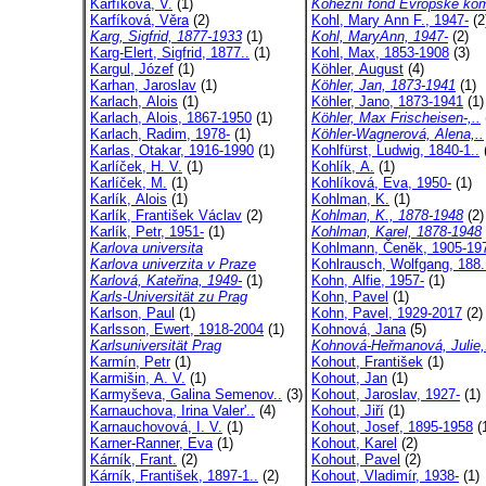
Karfíková, V.
(1)
Kohezní fond Evropské kom
Karfíková, Věra
(2)
Kohl, Mary Ann F., 1947-
(2
Karg, Sigfrid, 1877-1933
(1)
Kohl, MaryAnn, 1947-
(2)
Karg-Elert, Sigfrid, 1877..
(1)
Kohl, Max, 1853-1908
(3)
Kargul, Józef
(1)
Köhler, August
(4)
Karhan, Jaroslav
(1)
Köhler, Jan, 1873-1941
(1)
Karlach, Alois
(1)
Köhler, Jano, 1873-1941
(1)
Karlach, Alois, 1867-1950
(1)
Köhler, Max Frischeisen-,..
Karlach, Radim, 1978-
(1)
Köhler-Wagnerová, Alena,..
Karlas, Otakar, 1916-1990
(1)
Kohlfürst, Ludwig, 1840-1..
Karlíček, H. V.
(1)
Kohlík, A.
(1)
Karlíček, M.
(1)
Kohlíková, Eva, 1950-
(1)
Karlík, Alois
(1)
Kohlman, K.
(1)
Karlík, František Václav
(2)
Kohlman, K., 1878-1948
(2)
Karlík, Petr, 1951-
(1)
Kohlman, Karel, 1878-1948
Karlova universita
Kohlmann, Čeněk, 1905-19
Karlova univerzita v Praze
Kohlrausch, Wolfgang, 188.
Karlová, Kateřina, 1949-
(1)
Kohn, Alfie, 1957-
(1)
Karls-Universität zu Prag
Kohn, Pavel
(1)
Karlson, Paul
(1)
Kohn, Pavel, 1929-2017
(2)
Karlsson, Ewert, 1918-2004
(1)
Kohnová, Jana
(5)
Karlsuniversität Prag
Kohnová-Heřmanová, Julie,
Karmín, Petr
(1)
Kohout, František
(1)
Karmišin, A. V.
(1)
Kohout, Jan
(1)
Karmyševa, Galina Semenov..
(3)
Kohout, Jaroslav, 1927-
(1)
Karnauchova, Irina Valer'..
(4)
Kohout, Jiří
(1)
Karnauchovová, I. V.
(1)
Kohout, Josef, 1895-1958
(
Karner-Ranner, Eva
(1)
Kohout, Karel
(2)
Kárník, Frant.
(2)
Kohout, Pavel
(2)
Kárník, František, 1897-1..
(2)
Kohout, Vladimír, 1938-
(1)