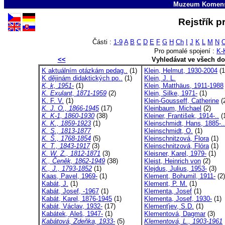
Muzeum Komens
Rejstřík p
Části :
1-9
A
B
C
D
E
F
G
H
Ch
I
J
K
L
M
N
Pro pomalé spojení :
K-
<<
Vyhledávat ve všech d
K aktuálním otázkám pedag..
(1)
Klein, Helmut, 1930-2004
(1
K dějinám didaktických po..
(1)
Klein, J. L.
K, k, 1951-
(1)
Klein, Matthäus, 1911-1988
K. Exulant, 1871-1959
(2)
Klein, Silke, 1971-
(1)
K. F. V.
(1)
Klein-Gousseff, Catherine
(
K. J. O., 1866-1945
(17)
Kleinbaum, Michael
(2)
K. K-1, 1860-1930
(38)
Kleiner, František, 1914-..
(
K. K., 1859-1923
(1)
Kleinschmidt, Hans, 1885-..
K. S., 1813-1877
Kleinschmidt, O.
(1)
K. Š., 1768-1854
(5)
Kleinschnitzová, Flora
(1)
K. T., 1843-1917
(3)
Kleinschnitzová, Flóra
(1)
K. W. Z., 1812-1871
(3)
Kleisner, Karel, 1979-
(1)
K., Čeněk, 1862-1949
(38)
Kleist, Heinrich von
(2)
K., J., 1793-1852
(1)
Klejdus, Julius, 1953-
(3)
Kaas, Pavel, 1969-
(1)
Klement, Bohumil, 1911-
(2)
Kabát, J.
(1)
Klement, P. M.
(1)
Kabát, Josef, -1967
(1)
Klementa, Josef
(1)
Kabát, Karel, 1876-1945
(1)
Klementa, Josef, 1930-
(1)
Kabát, Václav, 1932-
(17)
Klemenťjev, S.D.
(1)
Kabátek, Aleš, 1947-
(1)
Klementová, Dagmar
(3)
Kabátová, Zdeňka, 1933-
(5)
Klementová, L., 1903-1961