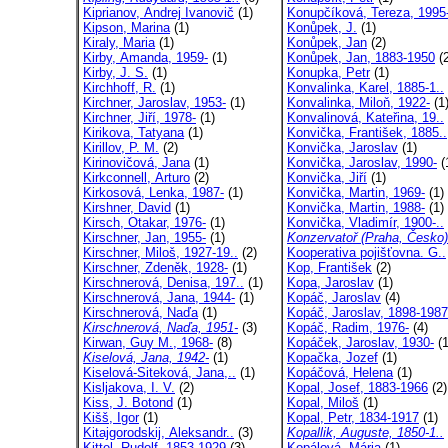
Kiprianov, Andrej Ivanovič
(1)
Konupčíková, Tereza, 1995
Kipson, Marina
(1)
Konůpek, J.
(1)
Kiraly, Maria
(1)
Konůpek, Jan
(2)
Kirby, Amanda, 1959-
(1)
Konůpek, Jan, 1883-1950
(2
Kirby, J. S.
(1)
Konupka, Petr
(1)
Kirchhoff, R.
(1)
Konvalinka, Karel, 1885-1..
Kirchner, Jaroslav, 1953-
(1)
Konvalinka, Miloň, 1922-
(1
Kirchner, Jiří, 1978-
(1)
Konvalinová, Kateřina, 19..
Kirikova, Tatyana
(1)
Konvička, František, 1885..
Kirillov, P. M.
(2)
Konvička, Jaroslav
(1)
Kirinovičová, Jana
(1)
Konvička, Jaroslav, 1990-
(
Kirkconnell, Arturo
(2)
Konvička, Jiří
(1)
Kirkosová, Lenka, 1987-
(1)
Konvička, Martin, 1969-
(1)
Kirshner, David
(1)
Konvička, Martin, 1988-
(1)
Kirsch, Otakar, 1976-
(1)
Konvička, Vladimír, 1900-..
Kirschner, Jan, 1955-
(1)
Konzervatoř (Praha, Česko)
Kirschner, Miloš, 1927-19..
(2)
Kooperativa pojišťovna. G..
Kirschner, Zdeněk, 1928-
(1)
Kop, František
(2)
Kirschnerová, Denisa, 197..
(1)
Kopa, Jaroslav
(1)
Kirschnerová, Jana, 1944-
(1)
Kopáč, Jaroslav
(4)
Kirschnerová, Naďa
(1)
Kopáč, Jaroslav, 1898-1987
Kirschnerová, Naďa, 1951-
(3)
Kopáč, Radim, 1976-
(4)
Kirwan, Guy M., 1968-
(8)
Kopáček, Jaroslav, 1930-
(1
Kiselová, Jana, 1942-
(1)
Kopačka, Jozef
(1)
Kiselová-Siteková, Jana,..
(1)
Kopáčová, Helena
(1)
Kisljakova, I. V.
(2)
Kopal, Josef, 1883-1966
(2)
Kiss, J. Botond
(1)
Kopal, Miloš
(1)
Kišš, Igor
(1)
Kopal, Petr, 1834-1917
(1)
Kitajgorodskij, Aleksandr..
(3)
Kopallik, Auguste, 1850-1..
Kittel, Rudolf, 1853-1929
(3)
Kopálová, Mária
(1)