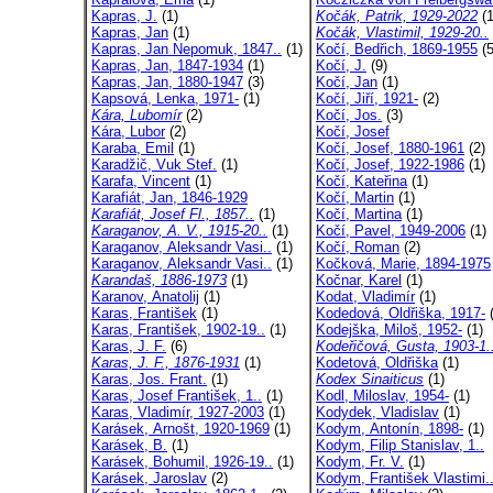
Kapras, J.
(1)
Kočák, Patrik, 1929-2022
(1
Kapras, Jan
(1)
Kočák, Vlastimil, 1929-20..
Kapras, Jan Nepomuk, 1847..
(1)
Kočí, Bedřich, 1869-1955
(5
Kapras, Jan, 1847-1934
(1)
Kočí, J.
(9)
Kapras, Jan, 1880-1947
(3)
Kočí, Jan
(1)
Kapsová, Lenka, 1971-
(1)
Kočí, Jiří, 1921-
(2)
Kára, Lubomír
(2)
Kočí, Jos.
(3)
Kára, Lubor
(2)
Kočí, Josef
Karaba, Emil
(1)
Kočí, Josef, 1880-1961
(2)
Karadžič, Vuk Stef.
(1)
Kočí, Josef, 1922-1986
(1)
Karafa, Vincent
(1)
Kočí, Kateřina
(1)
Karafiát, Jan, 1846-1929
Kočí, Martin
(1)
Karafiát, Josef Fl., 1857..
(1)
Kočí, Martina
(1)
Karaganov, A. V., 1915-20..
(1)
Kočí, Pavel, 1949-2006
(1)
Karaganov, Aleksandr Vasi..
(1)
Kočí, Roman
(2)
Karaganov, Aleksandr Vasi..
(1)
Kočková, Marie, 1894-1975
Karandaš, 1886-1973
(1)
Kočnar, Karel
(1)
Karanov, Anatolij
(1)
Kodat, Vladimír
(1)
Karas, František
(1)
Kodedová, Oldřiška, 1917-
(
Karas, František, 1902-19..
(1)
Kodejška, Miloš, 1952-
(1)
Karas, J. F.
(6)
Kodeřičová, Gusta, 1903-1.
Karas, J. F., 1876-1931
(1)
Kodetová, Oldřiška
(1)
Karas, Jos. Frant.
(1)
Kodex Sinaiticus
(1)
Karas, Josef František, 1..
(1)
Kodl, Miloslav, 1954-
(1)
Karas, Vladimír, 1927-2003
(1)
Kodydek, Vladislav
(1)
Karásek, Arnošt, 1920-1969
(1)
Kodym, Antonín, 1898-
(1)
Karásek, B.
(1)
Kodym, Filip Stanislav, 1..
Karásek, Bohumil, 1926-19..
(1)
Kodym, Fr. V.
(1)
Karásek, Jaroslav
(2)
Kodym, František Vlastimi.