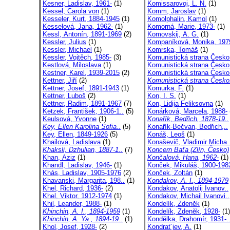
Kesner, Ladislav, 1961-
(1)
Komissarovoj, L. N.
(1)
Kessel, Carola von
(1)
Komm, Jaroslav
(1)
Kesseler, Kurt, 1884-1945
(1)
Komolphalin, Kamol
(1)
Kesselová, Jana, 1962-
(1)
Komorná, Marie, 1973-
(1)
Kessl, Antonín, 1891-1969
(2)
Komovskij, A. G.
(1)
Kessler, Julius
(1)
Kompaníková, Monika, 197
Kessler, Michael
(1)
Komrska, Tomáš
(1)
Kessler, Vojtěch, 1985-
(3)
Komunistická strana Česko
Kestlová, Miloslava
(1)
Komunistická strana Česko
Kestner, Karel, 1939-2015
(2)
Komunistická strana Česko
Kettner, Jiří
(2)
Komunistická strana Česko
Kettner, Josef, 1891-1943
(1)
Komurka, F.
(1)
Kettner, Luboš
(2)
Kon, I. S.
(1)
Kettner, Radim, 1891-1967
(7)
Kon, Lidija Feliksovna
(1)
Ketzek, František, 1906-1..
(5)
Konárková, Marcela, 1988-
Keulsová, Yvonne
(1)
Konařík, Bedřich, 1878-19..
Key, Ellen Karolina Sofia..
(5)
Konařík-Bečvan, Bedřich,..
Key, Ellen, 1849-1926
(5)
Konáš, Leoš
(1)
Khailová, Ladislava
(1)
Konaševič, Vladimir Micha.
Khaksli, Dzhulian, 1887-1..
(7)
Koncern Baťa (Zlín, Česko)
Khan, Aziz
(1)
Končalová, Hana, 1962-
(1)
Khandl, Ladislav, 1946-
(1)
Konček, Mikuláš, 1900-198
Khás, Ladislav, 1905-1976
(2)
Konček, Zoltán
(1)
Khavanski, Margarita, 198..
(1)
Kondakov, A. I., 1894-1979
Khel, Richard, 1936-
(2)
Kondakov, Anatolij Ivanov..
Khel, Viktor, 1912-1974
(1)
Kondakov, Michail Ivanovi..
Khil, Leander, 1988-
(1)
Kondelík, Zdeněk
(1)
Khinchin, A. I., 1894-1959
(1)
Kondelík, Zdeněk, 1928-
(1)
Khinchin, A. Ya., 1894-19..
(1)
Kondělka, Drahomír, 1931-.
Khol, Josef, 1928-
(2)
Kondrat´jev, A.
(1)