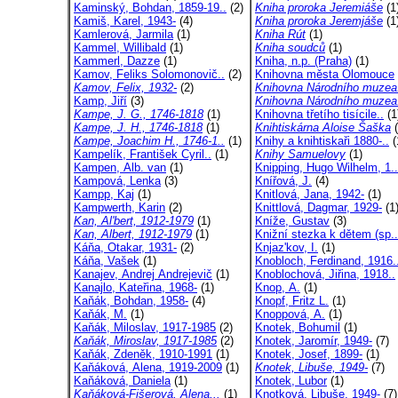
Kaminský, Bohdan, 1859-19..
(2)
Kniha proroka Jeremiáše
(1
Kamiš, Karel, 1943-
(4)
Kniha proroka Jeremjáše
(1
Kamlerová, Jarmila
(1)
Kniha Rút
(1)
Kammel, Willibald
(1)
Kniha soudců
(1)
Kammerl, Dazze
(1)
Kniha, n.p. (Praha)
(1)
Kamov, Feliks Solomonovič..
(2)
Knihovna města Olomouce
Kamov, Felix, 1932-
(2)
Knihovna Národního muzea
Kamp, Jiří
(3)
Knihovna Národního muzea
Kampe, J. G., 1746-1818
(1)
Knihovna třetího tisícile..
(1
Kampe, J. H., 1746-1818
(1)
Knihtiskárna Aloise Šaška
(
Kampe, Joachim H., 1746-1..
(1)
Knihy a knihtiskaři 1880-..
(
Kampelík, František Cyril..
(1)
Knihy Samuelovy
(1)
Kampen, Alb. van
(1)
Knipping, Hugo Wilhelm, 1..
Kampová, Lenka
(3)
Knířová, J.
(4)
Kampp, Kaj
(1)
Knitlová, Jana, 1942-
(1)
Kampwerth, Karin
(2)
Knittlová, Dagmar, 1929-
(1
Kan, Al'bert, 1912-1979
(1)
Kníže, Gustav
(3)
Kan, Albert, 1912-1979
(1)
Knižní stezka k dětem (sp..
Káňa, Otakar, 1931-
(2)
Knjaz'kov, I.
(1)
Káňa, Vašek
(1)
Knobloch, Ferdinand, 1916.
Kanajev, Andrej Andrejevič
(1)
Knoblochová, Jiřina, 1918..
Kanajlo, Kateřina, 1968-
(1)
Knop, A.
(1)
Kaňák, Bohdan, 1958-
(4)
Knopf, Fritz L.
(1)
Kaňák, M.
(1)
Knoppová, A.
(1)
Kaňák, Miloslav, 1917-1985
(2)
Knotek, Bohumil
(1)
Kaňák, Miroslav, 1917-1985
(2)
Knotek, Jaromír, 1949-
(7)
Kaňák, Zdeněk, 1910-1991
(1)
Knotek, Josef, 1899-
(1)
Kaňáková, Alena, 1919-2009
(1)
Knotek, Libuše, 1949-
(7)
Kaňáková, Daniela
(1)
Knotek, Lubor
(1)
Kaňáková-Fišerová, Alena,..
(1)
Knotková, Libuše, 1949-
(7)