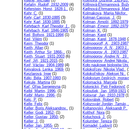
Keene, Michael
(1)
Köllnová, Božena, 1929-20.
Kefalín, Rudolf, 1932-2009
(4)
Köllnová-Ehrmannová, Bože
Keferstein, Horst, 1828-1..
(1)
Køllnová-Ehrmannová, Mari
Kehr, C.
(1)
Kolmakova, Marija Nikifor..
Kehr, Carl, 1830-1885
(3)
Kolman Cassius, J.
(1)
Kehr, Karl, 1830-1885
(3)
Kolman, Arnošt, 1892-1979
Kehrbach, Karl Theodor, 1..
(1)
Kolman, Ernest, 1892-1979
Kehrbach, Karl, 1846-1905
(1)
Kolman, K.
(1)
Keil, Bořivoj, 1921-1994
(1)
Kolman, Karel
(1)
Keil, Vilém
(1)
Kolman, Karel, 1878-1948
(
Keim, Theodor
(1)
Kolmogoroff, A., 1903-1987
Keith, Allan
(1)
Kolmogorov, A. N., 1903-1..
Keith, Arthur, Sir, 1866-..
(1)
Kolmogorov, A., 1903-1987
Keith, Stuart, 1931-2003
(6)
Kolmogorov, Andrej N., 19..
Kejř, Jiří, 1921-2015
(1)
Kolmogorov, Andrej Nikola..
Kejř, Václav, 1904-1989
(4)
Koło naukowe biologów Uni.
Kejvalová, Lenka, 1969-
(1)
Kolokol'cev, Nikolaj Vlad..
(
Kejzlarová, Inge
(1)
Kolokol'nikov, Aleksej Ni..
(
Kéki, Béla, 1907-1993
(1)
Kolokvium českých, moravs
Kekule, Martina
(1)
Kolomacká, Marcela
(1)
Kel', Ol'ga Sergejevna
(1)
Kolonickij, Petr Fedorovič
(
Kelbl, Martin, 1996-
(1)
Koloušek, Jan, 1859-1921
(
Kelbl, Marto, 1996-
(1)
Kolovrat, Jan, 1910-1978
(1
Kelc, P.
(1)
Kolovrátek, Robert
(1)
Kelle, Felix
(1)
Kolozsvári Jordán, Tamás,.
Keller, Boris Aleksandrov..
(1)
Koltanovskij, Aleksandr P..
Keller, Godi, 1952-
(1)
Kolthof, Nora
(1)
Keller, Gustav, 1950-
(2)
Koluchová, J.
(1)
Keller, J.
(1)
Kolumber, Tereza
(1)
Keller, Jan, 1955-
(2)
Komadel, Ludovít
(1)