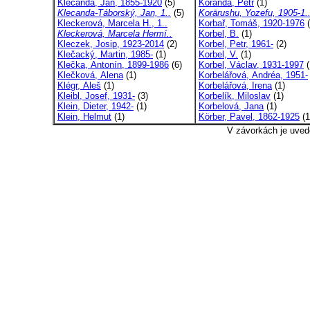
Klecanda, Jan, 1855-1920
(5)
Koranda, Petr
(1)
Klecanda-Táborský, Jan, 1..
(5)
Korārushu, Yozefu, 1905-1.
Kleckerová, Marcela H., 1..
Korbař, Tomáš, 1920-1976
(
Kleckerová, Marcela Hermí..
Korbel, B.
(1)
Kleczek, Josip, 1923-2014
(2)
Korbel, Petr, 1961-
(2)
Klečacký, Martin, 1985-
(1)
Korbel, V.
(1)
Klečka, Antonín, 1899-1986
(6)
Korbel, Václav, 1931-1997
(
Klečková, Alena
(1)
Korbelářová, Andréa, 1951-
Klégr, Aleš
(1)
Korbelářová, Irena
(1)
Kleibl, Josef, 1931-
(3)
Korbelík, Miloslav
(1)
Klein, Dieter, 1942-
(1)
Korbelová, Jana
(1)
Klein, Helmut
(1)
Körber, Pavel, 1862-1925
(1
V závorkách je uved