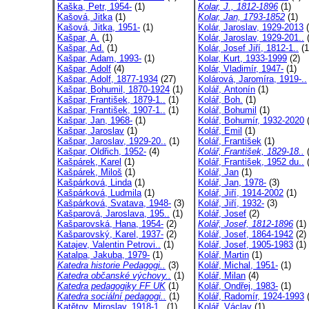
Kaška, Petr, 1954-
(1)
Kolar, J., 1812-1896
(1)
Kašová, Jitka
(1)
Kolar, Jan, 1793-1852
(1)
Kašová, Jitka, 1951-
(1)
Kolár, Jaroslav, 1929-2013
(
Kašpar, A.
(1)
Kolár, Jaroslav, 1929-201..
(
Kašpar, Ad.
(1)
Kolár, Josef Jiří, 1812-1..
(1
Kašpar, Adam, 1993-
(1)
Kolar, Kurt, 1933-1999
(2)
Kašpar, Adolf
(4)
Kolár, Vladimír, 1947-
(1)
Kašpar, Adolf, 1877-1934
(27)
Kolárová, Jaromíra, 1919-..
Kašpar, Bohumil, 1870-1924
(1)
Kolář, Antonín
(1)
Kašpar, František, 1879-1..
(1)
Kolář, Boh.
(1)
Kašpar, František, 1907-1..
(1)
Kolář, Bohumil
(1)
Kašpar, Jan, 1968-
(1)
Kolář, Bohumír, 1932-2020
(
Kašpar, Jaroslav
(1)
Kolář, Emil
(1)
Kašpar, Jaroslav, 1929-20..
(1)
Kolář, František
(1)
Kašpar, Oldřich, 1952-
(4)
Kolář, František, 1829-18..
(
Kašpárek, Karel
(1)
Kolář, František, 1952 du..
(
Kašpárek, Miloš
(1)
Kolář, Jan
(1)
Kašpárková, Linda
(1)
Kolář, Jan, 1978-
(3)
Kašpárková, Ludmila
(1)
Kolář, Jiří, 1914-2002
(1)
Kašpárková, Svatava, 1948-
(3)
Kolář, Jiří, 1932-
(3)
Kašparová, Jaroslava, 195..
(1)
Kolář, Josef
(2)
Kašparovská, Hana, 1954-
(2)
Kolář, Josef, 1812-1896
(1)
Kašparovský, Karel, 1937-
(2)
Kolář, Josef, 1864-1942
(2)
Katajev, Valentin Petrovi..
(1)
Kolář, Josef, 1905-1983
(1)
Katalpa, Jakuba, 1979-
(1)
Kolář, Martin
(1)
Katedra historie Pedagogi..
(3)
Kolář, Michal, 1951-
(1)
Katedra občanské výchovy..
(1)
Kolář, Milan
(4)
Katedra pedagogiky FF UK
(1)
Kolář, Ondřej, 1983-
(1)
Katedra sociální pedagogi..
(1)
Kolář, Radomír, 1924-1993
(
Katětov, Miroslav, 1918-1..
(1)
Kolář, Václav
(1)