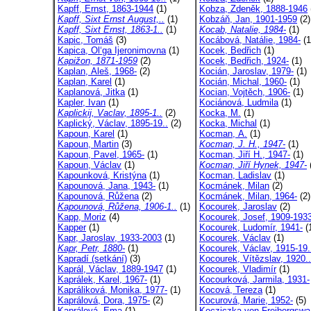
Kapff, Ernst, 1863-1944
(1)
Kobza, Zdeněk, 1888-1946
Kapff, Sixt Ernst August,..
(1)
Kobzáň, Jan, 1901-1959
(2)
Kapff, Sixt Ernst, 1863-1..
(1)
Kocab, Natalie, 1984-
(1)
Kapic, Tomáš
(3)
Kocábová, Natálie, 1984-
(1
Kapica, Ol‘ga Ijeronimovna
(1)
Kocek, Bedřich
(1)
Kapižon, 1871-1959
(2)
Kocek, Bedřich, 1924-
(1)
Kaplan, Aleš, 1968-
(2)
Kocián, Jaroslav, 1979-
(1)
Kaplan, Karel
(1)
Kocián, Michal, 1960-
(1)
Kaplanová, Jitka
(1)
Kocian, Vojtěch, 1906-
(1)
Kapler, Ivan
(1)
Kociánová, Ludmila
(1)
Kaplickij, Vaclav, 1895-1..
(2)
Kocka, M.
(1)
Kaplický, Václav, 1895-19..
(2)
Kocka, Michal
(1)
Kapoun, Karel
(1)
Kocman, A.
(1)
Kapoun, Martin
(3)
Kocman, J. H., 1947-
(1)
Kapoun, Pavel, 1965-
(1)
Kocman, Jiří H., 1947-
(1)
Kapoun, Václav
(1)
Kocman, Jiří Hynek, 1947-
Kapounková, Kristýna
(1)
Kocman, Ladislav
(1)
Kapounová, Jana, 1943-
(1)
Kocmánek, Milan
(2)
Kapounová, Růžena
(2)
Kocmánek, Milan, 1964-
(2)
Kapounová, Růžena, 1906-1..
(1)
Kocourek, Jaroslav
(2)
Kapp, Moriz
(4)
Kocourek, Josef, 1909-193
Kapper
(1)
Kocourek, Ludomír, 1941-
(
Kapr, Jaroslav, 1933-2003
(1)
Kocourek, Václav
(1)
Kapr, Petr, 1880-
(1)
Kocourek, Václav, 1915-19.
Kapradí (setkání)
(3)
Kocourek, Vítězslav, 1920..
Kaprál, Václav, 1889-1947
(1)
Kocourek, Vladimír
(1)
Kaprálek, Karel, 1967-
(1)
Kocourková, Jarmila, 1931-
Kapráliková, Monika, 1977-
(1)
Kocová, Tereza
(1)
Kaprálová, Dora, 1975-
(2)
Kocurová, Marie, 1952-
(5)
Kaprálová, Ema
(1)
Kocziczka von Freibergswa