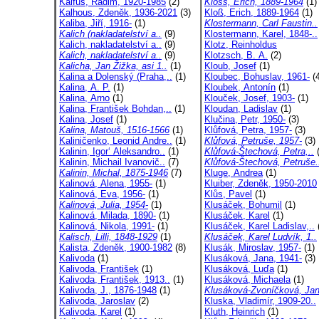
Kalfus, Radim, 1920-1985
(2)
Kloss, Erich, 1889-1964
(1)
Kalhous, Zdeněk, 1936-2021
(3)
Kloß, Erich, 1889-1964
(1)
Kaliba, Jiří, 1916-
(1)
Klostermann, Carl Faustin..
Kalich (nakladatelství a..
(9)
Klostermann, Karel, 1848-..
Kalich, nakladatelství a..
(9)
Klotz, Reinholdus
Kalich, nakladatelství a..
(9)
Klotzsch, B. A.
(2)
Kalicha, Jan Žižka, asi 1..
(1)
Kloub, Josef
(1)
Kalina a Dolenský (Praha,..
(1)
Kloubec, Bohuslav, 1961-
(4
Kalina, A. P.
(1)
Kloubek, Antonín
(1)
Kalina, Arno
(1)
Klouček, Josef, 1903-
(1)
Kalina, František Bohdan,..
(1)
Kloudan, Ladislav
(1)
Kalina, Josef
(1)
Klučina, Petr, 1950-
(3)
Kalina, Matouš, 1516-1566
(1)
Klůfová, Petra, 1957-
(3)
Kaliničenko, Leonid Andre..
(1)
Klůfová, Petruše, 1957-
(3)
Kalinin, Igor‘ Aleksandro..
(1)
Klůfová-Štechová, Petra,..
(
Kalinin, Michail Ivanovič..
(7)
Klůfová-Štechová, Petruše.
Kalinin, Michal, 1875-1946
(7)
Kluge, Andrea
(1)
Kalinová, Alena, 1955-
(1)
Kluiber, Zdeněk, 1950-2010
Kalinová, Eva, 1956-
(1)
Klůs, Pavel
(1)
Kalinová, Julia, 1954-
(1)
Klusáček, Bohumil
(1)
Kalinová, Milada, 1890-
(1)
Klusáček, Karel
(1)
Kalinová, Nikola, 1991-
(1)
Klusáček, Karel Ladislav,..
Kalisch, Lilli, 1848-1929
(1)
Klusáček, Karel Ludvík, 1..
Kalista, Zdeněk, 1900-1982
(8)
Klusák, Miroslav, 1957-
(1)
Kalivoda
(1)
Klusáková, Jana, 1941-
(3)
Kalivoda, František
(1)
Klusáková, Luďa
(1)
Kalivoda, František, 1913..
(1)
Klusáková, Michaela
(1)
Kalivoda, J., 1876-1948
(1)
Klusáková-Zvoníčková, Jan
Kalivoda, Jaroslav
(2)
Kluska, Vladimír, 1909-20..
Kalivoda, Karel
(1)
Kluth, Heinrich
(1)