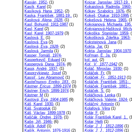
Kasián, 1951-
(1)
Kojzar, Jaroslav, 1917-19..
(
Kasík, Karel
(1)
Kokaislová, Radmila, 1960-
Kasíková, Hana, 1952-
(2)
Kókay, Szabolcs, 1976-
(5)
Kaska, František, 1881-19..
(1)
Kokeš, Otakar, 1910-1995
(
Kasková, Alena, 1928-
(1)
Kokešová, Helena, 1965-
(3
Kasl, Bohumil, 1911-1987
(1)
Kokojanová, Michaela, 195.
Kasl, Karel
(2)
Kokojanová-Hašková, Mich
Kasl, Karel, 1907-1979
(3)
Kokoška, Stanislav, 1959-
(
Kaslová, E.
(1)
Kokošková, Zdeňka, 1963-
Kaslová, Eva
(2)
Koksteinová, Jana
(1)
Kaslová, Eva, 1928-
(2)
Kokta, Jar.
(1)
Kaslová, Jarmila
(1)
Kokta, Jaroslav, 1904-1970
Kasper, Tomáš, 1974-
Kol'man, È. Ja.
(1)
Kasperkevič, Eduard
(1)
kol. aut.
(2)
Kasperová, Dana, 1974-
(8)
Kol., V., 1877-1942
(2)
Kaspi, André, 1937-
(1)
Koláč, Miroslav, 1930-
(1)
Kasprzykiewiz, Josef
(2)
Koláček, Fr.
(3)
Kassil´, Lev Abramovič
(1)
Koláček, Fr., 1851-1913
(1)
Kastel'nuovo, Enriko, 183..
(1)
Koláček, František, 1851-..
Kästner, Ericus, 1899-1974
(3)
Koláček, František, 1881-..
Kästner, Erich, 1899-1974
(3)
Koláček, Š.
(1)
Kästner, M
(1)
Koláčková, Lenka
(1)
Kastová, Eva, 1904-1985
(9)
Koláčková, Valerie, 1924-
(1
Káš, Karel, 1930-
(1)
Koláčný, Antonín
(1)
Káš, Svatopluk
(1)
Kolafová, Věra
(1)
Káš, Václav, 1899-1978
(1)
Kolár, F.
(1)
Kaščák, Ondrej, 1978-
(1)
Kolár, František Karel, 1..
(1
Kaše, Jiří, 1946-
(6)
Kolar, Helli
(1)
Kašík, Adolf
(1)
Kolar, J. J., 1812-1896
(1)
Kašík, Antonín, 1876-1916
(2)
Kolár, J. J., 1812-1896
(1)