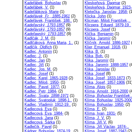
Kadeřábek, Bohuslav
(3)
Kleskeňová, Dagmar
(2)
Kadeřábek, V.
(1)
Kleskeňová, Dagmar, 1923-
Kadeřábková, Marie
(1)
Kletečka, Jaroslav, 1958-
(1
Kadeřávek, Fr., 1885-1961
(2)
Klicka, John
(1)
Kadeřávek, František, 188..
(2)
Klicman, Miloš František,..
Kadeřavský, 1793-1857
(9)
Klicpera, Eduard, 1879-19..
Kadeřávský, 1793-1857
(9)
Klicpera, Josef
(1)
Kadeřawský, 1793-1857
(9)
Klička, Benjamin
(1)
Kadlčák, J. M.
(1)
Klička, Jaromír
(2)
Kadlčáková, Anna Maria, 1..
(1)
Klíčník, Arnold, 1886-1927
(
Kadlčík, Oldřich
(1)
Klier, Emanuel, 1918-
(1)
Kadlec, Antonín
(1)
Klika, B.
(1)
Kadlec, J.
(1)
Klika, Boh.
(1)
Kadlec, Jan
(2)
Klika, Jaromír
(1)
Kadlec, Jiří
(1)
Klika, Jaromír, 1888-1957
(4
Kadlec, Jos. M.
(2)
Klika, Jaroslav
(1)
Kadlec, Josef
(1)
Klika, Josef
(8)
Kadlec, Karel, 1865-1928
(2)
Klika, Josef, 1833-1873
(7)
Kadlec, Miloš, 1950-
(1)
Klika, Josef, 1857-1906
(31
Kadlec, Pavel, 1977-
(1)
Klíma, Alois
(1)
Kadlec, Petr, 1984-
(2)
Klíma, Arnošt, 1916-2000
(4
Kadlec, Svata, 1898-1971
(1)
Klíma, Bohuslav František.
Kadlec, Svatopluk, 1898-1..
(1)
Klíma, Bohuslav, 1925-200
Kadlec, Vladimír, 1912-19..
(1)
Klíma, Bohuslav, 1950-
(2)
Kadlecová, Eva
(1)
Klíma, E.
(2)
Kadlecová, Eva, 1984-
(3)
Klíma, Ivan, 1931-
(5)
Kadlecová, Jana
(1)
Klíma, J. V.
(2)
Kadlecová, Šárka
(1)
Klíma, Jiří V.
(6)
Kadlečík, Pavel
(1)
Klíma, Jiří Václav, 1874-..
Kádner, Bohuslav, 1874-19..
(2)
Klíma, Josef, 1887-1943
(2)