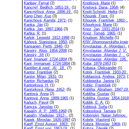
Kanbay, Feryal
(2)
Knotková, Marie
(1)
Kancnýř, Bedřich, 1851-19..
(1)
Knotová, Dana, 1958-
(4)
Kancnýřová, Anna, 1896-19..
(1)
Knott-Schmitt, Heike
(1)
Kang Chen, Kuo
(3)
Kňourek, Frant.
(1)
Kanichová, Kamila, 1971-
(1)
Kňourek, František, 1882-..
Kanka, Ján
(1)
Kňourková, Marie
(1)
Kaňka, Jan, 1897-1966
(3)
Knoz, Jan, 1931-2014
(1)
Kaňka, R.
(1)
Knoz, Tomáš, 1965-
(1)
Kaňok, Leopold, 1912-1998
(1)
Knudsen, Michelle
(1)
Káňová, Stanislava, 1950-
(2)
KNV Jihomoravského kraje
Kansanen, Pertti, 1940-
(1)
Knystautas, A. (Algirdas)..
(
Kánský, Alois, 1954-2008
(1)
Knystautas, Algirdas J. V..
Kánský, Jiří
(1)
Knystautas, Algirdas J.,..
(2
Kant, Imanuel, 1724-1804
(3)
Knystautas, Algirdas, 195..
Kant, Immanuel, 1724-1804
(3)
Koba, 1879-1953
(1)
Kantilen & spol., Al., 18..
(7)
Kobasa, Oleksander
(1)
Kantor, František
(2)
Kobík, František, 1933-20..
Kantor, Milan, 1931-
(1)
Koblasová, Andrea, 1973-
(
Kantor, Richardus
(2)
Koblewska, Janina
(1)
Kantorková, H.
(1)
Koblic, František
(1)
Kantorková, Hana, 1952-
(5)
Kobliha, Abraham, 1847-19.
Kantová, Anna
(2)
Kobliha, Gustav
(1)
Kantová, Anna, 1889-1965
(1)
Kobliha, Gustav, 1854-1918
Kaňuch, Pavol
(3)
Koblik, E. A.
(1)
Kanyza, Jaroslav
(1)
Koblová, Soňa
(1)
Kapalín, A. P., 1885-1968
(3)
Kobosilová, Tamara
(1)
Kapalín, Vladislav, 1912-..
(2)
Kobrinskij, Natan Jefimov..
Kapek, Miroslav, 1926-1997
(2)
Kobrle, Vlastimil
(1)
Kapff, Ernst August, 1863..
(1)
Kobza, Miroslav, 1969-
(1)
Kapff, Ernst von, 1863-19..
(1)
Kobza, Zdeněk
(2)