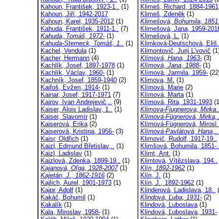
Kahoun, František, 1923-1..
(1)
Klimeš, Richard, 1884-1961
Kahoun, Jiří, 1942-2017
Klimeš, Zdeněk
(1)
Kahoun, Karel, 1935-2012
(1)
Klimešová, Bohumila, 1851.
Kahuda, František, 1911-1..
(7)
Klimešová, Jana, 1959-201
Kahuda, Tomáš, 1972-
(1)
Klimešová, L.
(1)
Kahuda-Sterneck, Tomáš, 1..
(1)
Klimková-Deutschová, Eliš.
Kachel, Vendula
(1)
Klimontovič, Jurij L'vovič
(1
Kacher, Hermann
(4)
Klímová, Hana, 1963-
(3)
Kachlík, Josef, 1897-1978
(1)
Klímová, Jana, 1988-
(1)
Kachlík, Václav, 1960-
(1)
Klímová, Jarmila, 1959-
(22
Kachník, Josef, 1859-1940
(2)
Klimova, M.
(1)
Kaifoš, Evžen, 1914-
(1)
Klímová, Marie
(2)
Kainar, Josef, 1917-1971
(7)
Klímová, Marta
(1)
Kairov, Ivan Andrejevič,..
(9)
Klímová, Rita, 1931-1993
(1
Kaiser, Alois Ladislav, 1..
(1)
Klimova-Fjugnerova, Mirka.
Kaiser, Slavomír
(1)
Klímová-Fügnerová, Mirka,.
Kaiserová, Erika
(2)
Klímová-Fügnerová, Mirosl.
Kaiserová, Kristina, 1956-
(3)
Klímová-Pavlátová, Hana,..
Kaisr, Oldřich
(1)
Klimovič, Rudolf, 1917-19..
Kaizl, Edmund Břetislav,..
(1)
Klimšová, Bohumila, 1851-.
Kaizl, Ladislav
(1)
Klimt, Ant.
(1)
Kaizlová, Zdenka, 1899-19..
(1)
Klimtová, Vítězslava, 194..
Kajanová, Oľga, 1928-2007
(1)
Klín, 1892-1962
(1)
Kajetán, J., 1862-1916
(2)
Klín, J.
(1)
Kajlich, Aurel, 1901-1973
(1)
Klín, J., 1892-1962
(1)
Kajpr, Adolf
(1)
Klinderová, Ladislava, 18..
(
Kakáč, Bohumil
(1)
Klindová, Ľuba, 1931-
(2)
Kakalík
(1)
Klindová, Luboslava
(1)
Kala, Miroslav, 1958-
(1)
Klindová, Ľuboslava, 1931-