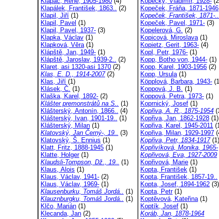
Klapač, René, 1905-1980
(4)
Kopecký, Vladimír, 1928-
(2
Klapálek, František, 1863..
(2)
Kopeček, Fráňa, 1871-1946
Klapil, Jiří
(1)
Kopeček, František, 1871-..
Klapil, Pavel
(1)
Kopeček, Pavel, 1971-
(3)
Klapil, Pavel, 1937-
(3)
Kopelerová, G.
(2)
Klapka, Václav
(1)
Kopicová, Miroslava
(1)
Klapková, Věra
(1)
Kopietz, Gerit, 1963-
(4)
Klápště, Jan, 1949-
(1)
Kopl, Petr, 1976-
(1)
Klápště, Jaroslav, 1939-2..
(2)
Kopp, Botho von, 1944-
(1)
Klaret, asi 1320-asi 1370
(2)
Kopp, Karel, 1903-1956
(2)
Klas, E. D., 1914-2007
(2)
Kopp, Ursula
(1)
Klas, Jiří
(1)
Köpplová, Barbara, 1943-
(1
Klásek, Č.
(1)
Koppová, J. B.
(1)
Klaška, Karel, 1892-
(2)
Koppová, Petra, 1973-
(1)
Klášter premonstrátů na S..
(1)
Koprnický, Josef
(1)
Klášterský, Antonín, 1866..
(4)
Kopřiva, A. R., 1875-1954
(
Klášterský, Ivan, 1901-19..
(1)
Kopřiva, Jan, 1862-1928
(1)
Klášterský, Milan
(1)
Kopřiva, Karel, 1945-2011
(
Klatovský, Jan Černý-, 19..
(3)
Kopřiva, Milan, 1929-1997
(
Klatovský, Š. Ennius
(1)
Kopřiva, Petr, 1834-1917
(1
Klatt, Fritz, 1888-1945
(1)
Kopřivíková, Monika, 1965-
Klatte, Holger
(1)
Kopřivová, Eva, 1927-2009
Klaudsli-Tompson, Dž., 19..
(1)
Kopřivová, Marie
(1)
Klaus, Alois
(1)
Kopta, František
(1)
Klaus, Václav, 1941-
(2)
Kopta, František, 1857-19..
Klaus, Václav, 1969-
(1)
Kopta, Josef, 1894-1962
(3)
Klausenburku, Tomáš Jordá..
(1)
Kopta, Petr
(1)
Klauznburgku, Tomáš Jordá..
(1)
Koptěvová, Kateřina
(1)
Klčo, Marián
(1)
Koptík, Josef
(1)
Klecanda, Jan
(2)
Koráb, Jan, 1878-1964