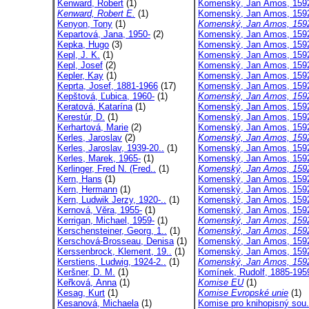
Kenward, Robert
(1)
Komenský, Jan Amos, 1592
Kenward, Robert E.
(1)
Komenský, Jan Amos, 1592
Kenyon, Tony
(1)
Komenský, Jan Amos, 1592
Kepartová, Jana, 1950-
(2)
Komenský, Jan Amos, 1592
Kepka, Hugo
(3)
Komenský, Jan Amos, 1592
Kepl, J. K.
(1)
Komenský, Jan Amos, 1592
Kepl, Josef
(2)
Komenský, Jan Amos, 1592
Kepler, Kay
(1)
Komenský, Jan Amos, 1592
Keprta, Josef, 1881-1966
(17)
Komenský, Jan Amos, 1592
Kepštová, Ľubica, 1960-
(1)
Komenský, Jan Amos, 1592
Keratová, Katarína
(1)
Komenský, Jan Amos, 1592
Kerestúr, D.
(1)
Komenský, Jan Amos, 1592
Kerhartová, Marie
(2)
Komenský, Jan Amos, 1592
Kerles, Jaroslav
(2)
Komenský, Jan Amos, 1592
Kerles, Jaroslav, 1939-20..
(1)
Komenský, Jan Amos, 1592
Kerles, Marek, 1965-
(1)
Komenský, Jan Amos, 1592
Kerlinger, Fred N. (Fred..
(1)
Komenský, Jan Amos, 1592
Kern, Hans
(1)
Komenský, Jan Amos, 1592
Kern, Hermann
(1)
Komenský, Jan Amos, 1592
Kern, Ludwik Jerzy, 1920-..
(1)
Komenský, Jan Amos, 1592
Kernová, Věra, 1955-
(1)
Komenský, Jan Amos, 1592
Kerrigan, Michael, 1959-
(1)
Komenský, Jan Amos, 1592
Kerschensteiner, Georg, 1..
(1)
Komenský, Jan Amos, 1592
Kerschová-Brosseau, Denisa
(1)
Komenský, Jan Amos, 1592
Kerssenbrock, Klement, 19..
(1)
Komenský, Jan Amos, 1592
Kerstiens, Ludwig, 1924-2..
(1)
Komenský, Jan Amos, 1592
Keršner, D. M.
(1)
Komínek, Rudolf, 1885-195
Keřková, Anna
(1)
Komise EU
(1)
Kesag, Kurt
(1)
Komise Evropské unie
(1)
Kesanová, Michaela
(1)
Komise pro knihopisný sou.