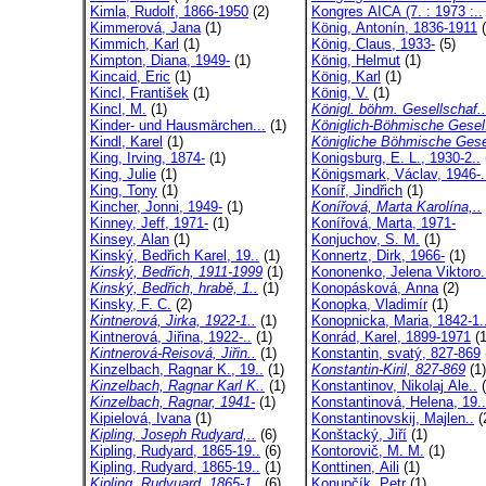
Kimla, Rudolf, 1866-1950
(2)
Kongres AICA (7. : 1973 :..
Kimmerová, Jana
(1)
König, Antonín, 1836-1911
(
Kimmich, Karl
(1)
König, Claus, 1933-
(5)
Kimpton, Diana, 1949-
(1)
König, Helmut
(1)
Kincaid, Eric
(1)
König, Karl
(1)
Kincl, František
(1)
König, V.
(1)
Kincl, M.
(1)
Königl. böhm. Gesellschaf..
Kinder- und Hausmärchen...
(1)
Königlich-Böhmische Gesel
Kindl, Karel
(1)
Königliche Böhmische Gese
King, Irving, 1874-
(1)
Konigsburg, E. L., 1930-2..
King, Julie
(1)
Königsmark, Václav, 1946-.
King, Tony
(1)
Koníř, Jindřich
(1)
Kincher, Jonni, 1949-
(1)
Konířová, Marta Karolína,..
Kinney, Jeff, 1971-
(1)
Konířová, Marta, 1971-
Kinsey, Alan
(1)
Konjuchov, S. M.
(1)
Kinský, Bedřich Karel, 19..
(1)
Konnertz, Dirk, 1966-
(1)
Kinský, Bedřich, 1911-1999
(1)
Kononenko, Jelena Viktoro.
Kinský, Bedřich, hrabě, 1..
(1)
Konopásková, Anna
(2)
Kinsky, F. C.
(2)
Konopka, Vladimír
(1)
Kintnerová, Jirka, 1922-1..
(1)
Konopnicka, Maria, 1842-1.
Kintnerová, Jiřina, 1922-..
(1)
Konrád, Karel, 1899-1971
(1
Kintnerová-Reisová, Jiřin..
(1)
Konstantin, svatý, 827-869
Kinzelbach, Ragnar K., 19..
(1)
Konstantin-Kiril, 827-869
(1)
Kinzelbach, Ragnar Karl K..
(1)
Konstantinov, Nikolaj Ale..
(
Kinzelbach, Ragnar, 1941-
(1)
Konstantinová, Helena, 19..
Kipielová, Ivana
(1)
Konstantinovskij, Majlen..
(
Kipling, Joseph Rudyard,..
(6)
Konštacký, Jiří
(1)
Kipling, Rudyard, 1865-19..
(6)
Kontorovič, M. M.
(1)
Kipling, Rudyard, 1865-19..
(1)
Konttinen, Aili
(1)
Kipling, Rudyuard, 1865-1..
(6)
Konupčík, Petr
(1)