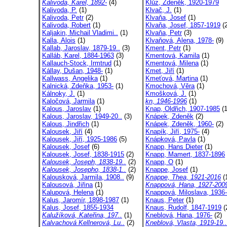
Kalivoda, Karel, 1892-
(4)
Klůz, Zdeněk, 1920-1979
Kalivoda, P.
(1)
Klvač, J.
(1)
Kalivoda, Petr
(2)
Klvaňa, Josef
(1)
Kalivoda, Robert
(1)
Klvaňa, Josef, 1857-1919
(2
Kaljakin, Michail Vladimi..
(1)
Klvaňa, Petr
(3)
Kalla, Alois
(1)
Klvaňová, Alena, 1978-
(9)
Kallab, Jaroslav, 1879-19..
(3)
Kment, Petr
(1)
Kalláb, Karel, 1884-1963
(3)
Kmentová, Kamila
(1)
Kallauch-Stock, Irmtrud
(1)
Kmentová, Milena
(1)
Kállay, Dušan, 1948-
(1)
Kmet, Jiří
(1)
Kallwass, Angelika
(1)
Kmeťová, Martina
(1)
Kalnická, Zdeňka, 1953-
(1)
Kmochová, Věra
(1)
Kálnoky, J.
(1)
Kmošková, J.
(1)
Kaločová, Jarmila
(1)
kn, 1946-1996
(1)
Kalous, Jaroslav
(1)
Knap, Oldřich, 1907-1985
(1
Kalous, Jaroslav, 1949-20..
(3)
Knápek, Zdeněk
(2)
Kalous, Jindřich
(1)
Knápek, Zdeněk, 1960-
(2)
Kalousek, Jiří
(4)
Knapík, Jiří, 1975-
(4)
Kalousek, Jiří, 1925-1986
(5)
Knápková, Pavla
(1)
Kalousek, Josef
(6)
Knapp, Hans Dieter
(1)
Kalousek, Josef, 1838-1915
(2)
Knapp, Mamert, 1837-1896
Kalousek, Joseph, 1838-19..
(2)
Knapp, O
(1)
Kalousek, Josepho, 1838-1..
(2)
Knappe, Josef
(1)
Kalousková, Jarmila, 1908..
(9)
Knappe, Thea, 1921-2016
(
Kalousová, Jiřina
(1)
Knappová, Hana, 1927-200
Kalupová, Helena
(1)
Knappová, Miloslava, 1936-
Kalus, Jaromír, 1898-1987
(1)
Knaus, Peter
(1)
Kalus, Josef, 1855-1934
Knaus, Rudolf, 1847-1919
(
Kalužíková, Kateřina, 197..
(1)
Kneblová, Hana, 1976-
(2)
Kalvachová Kellnerová, Lu..
(2)
Kneblová, Vlasta, 1919-19..