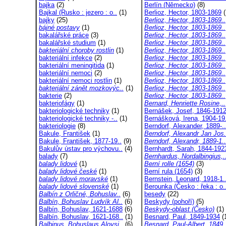
bajka
(2)
Berlín (Německo)
(8)
Bajkal (Rusko : jezero : o..
(1)
Berlioz, Hector, 1803-1869
(
bajky
(25)
Berlioz, Hector, 1803-1869..
bájné postavy
(1)
Berlioz, Hector, 1803-1869..
bakalářské práce
(3)
Berlioz, Hector, 1803-1869..
bakalářské studium
(1)
Berlioz, Hector, 1803-1869..
bakteriální choroby rostlin
(1)
Berlioz, Hector, 1803-1869..
bakteriální infekce
(2)
Berlioz, Hector, 1803-1869..
bakteriální meningitida
(1)
Berlioz, Hector, 1803-1869..
bakteriální nemoci
(2)
Berlioz, Hector, 1803-1869..
bakteriální nemoci rostlin
(1)
Berlioz, Hector, 1803-1869..
bakteriální zánět mozkovýc..
(1)
Berlioz, Hector, 1803-1869..
bakterie
(2)
Berlioz, Hector, 1803-1869..
bakteriofágy
(1)
Bernard, Henriette Rosine,..
bakteriologické techniky
(1)
Bernášek, Josef, 1846-191
bakteriologické techniky -..
(1)
Bernášková, Irena, 1904-19.
bakteriologie
(8)
Berndorf, Alexander, 1889-..
Bakule, František
(1)
Berndorf, Alexandr Jan Jos.
Bakule, František, 1877-19..
(9)
Berndorf, Alexandr, 1889-1..
Bakulův ústav pro výchovu..
(4)
Bernhardt, Sarah, 1844-192
balady
(7)
Bernhardus, Nordalbingius,.
balady lidové
(1)
Berní rolle (1654)
(3)
balady lidové české
(1)
Berní rula (1654)
(3)
balady lidové moravské
(1)
Bernstein, Leonard, 1918-1.
balady lidové slovenské
(1)
Berounka (Česko : řeka : o.
Balbín z Orličné, Bohuslav..
(6)
besedy
(22)
Balbín, Bohuslav Ludvík Al..
(6)
Beskydy (pohoří)
(5)
Balbín, Bohuslav, 1621-1688
(6)
Beskydy-oblast (Česko)
(1)
Balbín, Bohuslav, 1621-168..
(1)
Besnard, Paul, 1849-1934
(
Balbinus, Bohuslaus Aloysi..
(6)
Besnard, Paul-Albert, 1849.