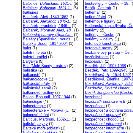
Balbinus, Bohuslaus, 1621-..
(6)
bestsellery -- Česko -- 19..
(
Balbinus, Bohuslav, 1621-1..
(6)
Beťák, Čestmír
(1)
balbuties
betlemáři
(1)
Balcárek, Aleš, 1840-1862
(1)
betlemářství
(2)
Balcárek, Alexandr, 1840-1..
(1)
betlémové figurky
(1)
Balcárek, František, 1846-..
(1)
Betlémská kaple (Praha, Če
Balcárek, Moravan Aleš, 18..
(1)
betlémy
(2)
Baleárské ostrovy (Španěls..
(1)
betlémy -- Česko
(2)
Baleáry (Španělsko : souos..
(1)
betlémy -- dějiny
(1)
Balejka, Josef, 1917-2004
(1)
betonové konstrukce
(1)
balet
(1)
betonové mosty
(2)
baletní libreta
(1)
bezbariérový přístup -- Če..
baletní umělci
(1)
bezčelistnatci
(1)
Bălgarija
(5)
bezčelistní
(1)
Bali (Malé Sundy : ostrov)
(2)
Bezděk, Jiří, 1907-1968
(1)
balistika
(2)
Bezděk, Petr, 1899-1945
(1)
balkanisté
(1)
Bezděková, R., 1874-1943
(
balkanologové
(1)
Bezděková, Zdeňka, 1907-1
balkánské státy
(2)
Bezděková-Pavlíková, Zdeň
balkánské země
(2)
Bezdružic, Kryštof Harant,..
balkonové rostliny
(2)
Bezirk Jungbunzlau (Česko.
Ballon, Bohumil, 1907-1944
(1)
bezobratlí
balneologie
(4)
bezobratlí suchozemští
(1)
balneoterapie
(1)
bezpečnost
(1)
balneoterapie -- Morava (Č..
(1)
bezpečnost a ochrana zdrav
balonové létání
(2)
bezpečnost dopravní
(2)
Balticus, Martinus, 1532-1..
(1)
bezpečnost chodců
(1)
baltské jazyky
(1)
bezpečnost informací
(1)
Baltské moře (oblast)
(1)
bezpečnost informační
(1)
Baltské moře-oblast
(1)
bezpečnost informačních sy