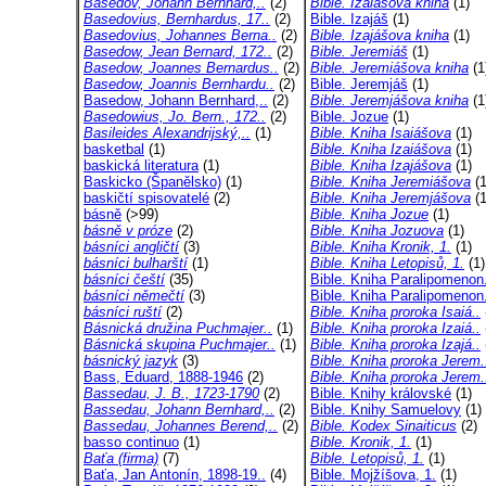
Basedov, Johann Bernhard,..
(2)
Bible. Izaiášova kniha
(1)
Basedovius, Bernhardus, 17..
(2)
Bible. Izajáš
(1)
Basedovius, Johannes Berna..
(2)
Bible. Izajášova kniha
(1)
Basedow, Jean Bernard, 172..
(2)
Bible. Jeremiáš
(1)
Basedow, Joannes Bernardus..
(2)
Bible. Jeremiášova kniha
(1
Basedow, Joannis Bernhardu..
(2)
Bible. Jeremjáš
(1)
Basedow, Johann Bernhard,..
(2)
Bible. Jeremjášova kniha
(1
Basedowius, Jo. Bern., 172..
(2)
Bible. Jozue
(1)
Basileides Alexandrijský,..
(1)
Bible. Kniha Isaiášova
(1)
basketbal
(1)
Bible. Kniha Izaiášova
(1)
baskická literatura
(1)
Bible. Kniha Izajášova
(1)
Baskicko (Španělsko)
(1)
Bible. Kniha Jeremiášova
(1
baskičtí spisovatelé
(2)
Bible. Kniha Jeremjášova
(1
básně
(>99)
Bible. Kniha Jozue
(1)
básně v próze
(2)
Bible. Kniha Jozuova
(1)
básníci angličtí
(3)
Bible. Kniha Kronik, 1.
(1)
básníci bulharští
(1)
Bible. Kniha Letopisů, 1.
(1)
básníci čeští
(35)
Bible. Kniha Paralipomenon.
básníci němečtí
(3)
Bible. Kniha Paralipomenon.
básníci ruští
(2)
Bible. Kniha proroka Isaiá..
Básnická družina Puchmajer..
(1)
Bible. Kniha proroka Izaiá..
Básnická skupina Puchmajer..
(1)
Bible. Kniha proroka Izajá..
básnický jazyk
(3)
Bible. Kniha proroka Jerem.
Bass, Eduard, 1888-1946
(2)
Bible. Kniha proroka Jerem.
Bassedau, J. B., 1723-1790
(2)
Bible. Knihy královské
(1)
Bassedau, Johann Bernhard,..
(2)
Bible. Knihy Samuelovy
(1)
Bassedau, Johannes Berend,..
(2)
Bible. Kodex Sinaiticus
(2)
basso continuo
(1)
Bible. Kronik, 1.
(1)
Baťa (firma)
(7)
Bible. Letopisů, 1.
(1)
Baťa, Jan Antonín, 1898-19..
(4)
Bible. Mojžíšova, 1.
(1)