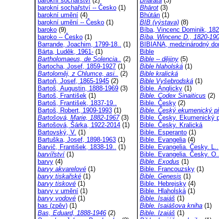
barokní sochařství
(2)
Bhārata
(3)
barokní sochařství -- Česko
(1)
Bhārot
(3)
barokní umění
(4)
Bhútán
(1)
barokní umění -- Česko
(1)
BIB (výstava)
(8)
baroko
(9)
Bíba, Vincenc Dominik, 182
baroko -- Česko
(1)
Bíba, Wincenc D., 1820-19
Barrande, Joachim, 1799-18..
(1)
BIBIANA, medzinárodný do
Bárta, Luděk, 1961-
(1)
Bible
Bartholomaeus, de Solencia..
(2)
Bible -- dějiny
(5)
Bartocha, Josef, 1859-1927
(1)
Bible hlaholská
(1)
Bartoloměj, z Chlumce, asi..
(2)
Bible kralická
Bartoň, Josef, 1865-1945
(2)
Bible Vyšebrodská
(1)
Bartoš, Augustin, 1888-1969
(3)
Bible. Anglicky
(1)
Bartoš, František
(1)
Bible. Codex Sinaiticus
(2)
Bartoš, František, 1837-19..
Bible. Česky
(2)
Bartoš, Robert, 1909-1993
(1)
Bible. Český ekumenický př
Bartošová, Marie, 1882-1967
(3)
Bible. Česky. Ekumenický p
Bartošová, Šárka, 1922-2014
(1)
Bible. Česky. Kralická
Bartovský, V.
(1)
Bible. Esperanto
(1)
Bartuška, Josef, 1898-1963
(1)
Bible. Evangelia
(4)
Barvič, František, 1838-19..
(1)
Bible. Evangelia. Česky. L..
barvířství
(1)
Bible. Evangelia. Česky. O.
barvy
(4)
Bible. Exodus
(1)
barvy akvarelové
(1)
Bible. Francouzsky
(1)
barvy tiskařské
(1)
Bible. Genesis
(1)
barvy tiskové
(1)
Bible. Hebrejsky
(4)
barvy v umění
(1)
Bible. Hlaholská
(1)
barvy vodové
(1)
Bible. Isaiáš
(1)
bas (zpěv)
(1)
Bible. Isaiášova kniha
(1)
Bas, Eduard, 1888-1946
(2)
Bible. Izaiáš
(1)