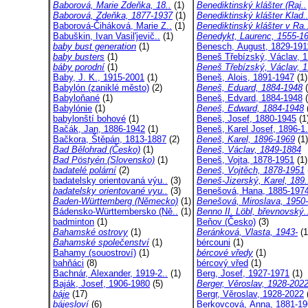
Baborová, Marie Zdeňka, 18..
(1)
Benediktinský klášter (Raj..
Baborová, Zdeňka, 1877-1937
(1)
Benediktinský klášter Klad.
Baborová-Čiháková, Marie Z..
(1)
Benediktinský klášter v Ra.
Babuškin, Ivan Vasil'jevič..
(1)
Benedykt, Laurenc, 1555-16
baby bust generation
(1)
Benesch, August, 1829-191
baby busters
(1)
Beneš Třebízský, Václav, 1
báby porodní
(1)
Beneš Třebízský, Václav, 1
Baby, J. K., 1915-2001
(1)
Beneš, Alois, 1891-1947
(1)
Babylón (zaniklé město)
(2)
Beneš, Eduard, 1884-1948
(
Babyloňané
(1)
Beneš, Edvard, 1884-1948
(
Babylónie
(1)
Beneš, Edward, 1884-1948
babylonští bohové
(1)
Beneš, Josef, 1880-1945
(1
Bačák, Jan, 1886-1942
(1)
Beneš, Karel Josef, 1896-1.
Bačkora, Štěpán, 1813-1887
(2)
Beneš, Karel, 1896-1969
(1)
Bad Bělohrad (Česko)
(1)
Beneš, Václav, 1849-1884
Bad Pöstyén (Slovensko)
(1)
Beneš, Vojta, 1878-1951
(1)
badatelé polární
(2)
Beneš, Vojtěch, 1878-1951
badatelsky orientovaná výu..
(3)
Beneš-Jizerský, Karel, 189.
badatelsky orientované vyu..
(3)
Benešová, Hana, 1885-197
Baden-Württemberg (Německo)
(1)
Benešová, Miroslava, 1950-
Bádensko-Württembersko (Ně..
(1)
Benno II. Löbl, břevnovský.
badminton
(1)
Beňov (Česko)
(3)
Bahamské ostrovy
(1)
Beránková, Vlasta, 1943-
(1
Bahamské společenství
(1)
bércouni
(1)
Bahamy (souostroví)
(1)
bércové vředy
(1)
bahňáci
(8)
bércový vřed
(1)
Bachnár, Alexander, 1919-2..
(1)
Berg, Josef, 1927-1971
(1)
Baják, Josef, 1906-1980
(5)
Berger, Věroslav, 1928-202
báje
(17)
Bergr, Věroslav, 1928-2022
bájesloví
(6)
Berkovcová, Anna, 1881-1