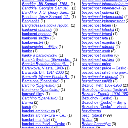
Bandtke, Jiří Samuel, 1768..
(1)
bezpečnost informačních te
Bandtkie, Georgius Samuel,..
(1)
bezpečnost internetová
(2)
Bandtkie, J. S. (Jerzy Sam..
(1)
bezpečnost jaderná
(1)
Bandtkie, Jerzy Samuel, 17..
(1)
bezpečnost kybernetická
(2
Bangladéš
(1)
bezpečnost kyberprostoru
(
Bangladéšská lidová republ..
(1)
bezpečnost létání
(1)
bankovní obchody
(3)
bezpečnost letecká
(1)
bankovní operace
(3)
bezpečnost letová
(1)
bankovní služby
(3)
bezpečnost letu
(1)
bankovnictví
(1)
bezpečnost majetku
(1)
bankovnictví -- dějiny
(1)
bezpečnost národní
(2)
banky
(1)
bezpečnost osob
(8)
banky a bankovnictví
(1)
bezpečnost osobní
(8)
Banská Bystrica (Slovensko..
(1)
bezpečnost požární
(3)
Banská Bystrica-oblast (Sl..
(1)
bezpečnost práce
Baránková, Vlasta, 1943-
(1)
bezpečnost práce -- Česko
Barazetti, Bill, 1914-2000
(1)
bezpečnost silničního prov..
Barazetti, Werner Feodor B..
(1)
bezpečnost v dopravě
(2)
Barcelona (Španělsko)
(1)
bezpečnost vnější
(2)
Barcino (Španělsko)
(1)
Bezruč, Petr, 1867-1958
(23
Barcinona (Španělsko)
(1)
Bezručova Opava (festival).
barevné filmy
(1)
Bezruký, Frantík, 1904-195
Barchino (Španělsko)
(1)
Bezuchov (Česko)
(1)
Barma
(2)
Bezuchov (Česko) -- dějiny
barok
(9)
Bezuchov (Česko) -- vlasti..
barokní architektura
(3)
bezvěrectví
barokní architektura -- Če..
(1)
běžci (ptáci)
(>99)
barokní malířství
(1)
Bhārat
(3)
barokní malířství -- Česko
(1)
Bhārat Ganarājya
(3)