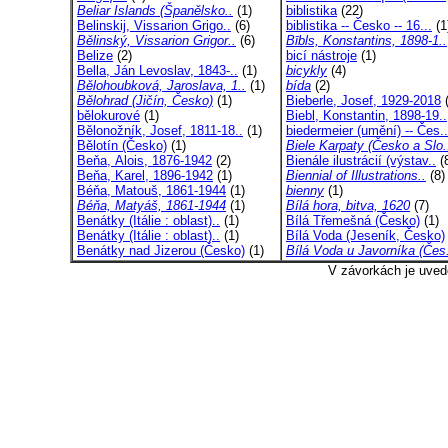
Beliar Islands (Španělsko..
(1)
biblistika
(22)
Belinskij, Vissarion Grigo..
(6)
biblistika -- Česko -- 16...
(1
Bělinský, Vissarion Grigor..
(6)
Bībls, Konstantins, 1898-1..
Belize
(2)
bicí nástroje
(1)
Bella, Ján Levoslav, 1843-..
(1)
bicykly
(4)
Bělohoubková, Jaroslava, 1..
(1)
bída
(2)
Bělohrad (Jičín, Česko)
(1)
Bieberle, Josef, 1929-2018
(
bělokurové
(1)
Biebl, Konstantin, 1898-19..
Bělonožník, Josef, 1811-18..
(1)
biedermeier (umění) -- Čes..
Bělotín (Česko)
(1)
Biele Karpaty (Česko a Slo.
Beňa, Alois, 1876-1942
(2)
Bienále ilustrácií (výstav..
(
Beňa, Karel, 1896-1942
(1)
Biennial of Illustrations..
(8)
Béňa, Matouš, 1861-1944
(1)
bienny
(1)
Béňa, Matyáš, 1861-1944
(1)
Bílá hora, bitva, 1620
(7)
Benátky (Itálie : oblast)..
(1)
Bílá Třemešná (Česko)
(1)
Benátky (Itálie : oblast)..
(1)
Bílá Voda (Jeseník, Česko)
Benátky nad Jizerou (Česko)
(1)
Bílá Voda u Javorníka (Čes.
V závorkách je uved