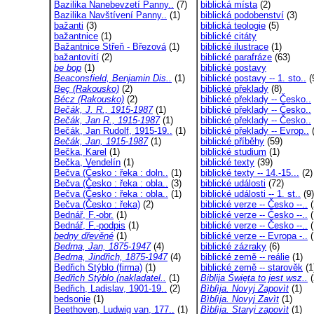
Bazilika Nanebevzetí Panny..
(7)
biblická místa
(2)
Bazilika Navštívení Panny..
(1)
biblická podobenství
(3)
bažanti
(3)
biblická teologie
(5)
bažantnice
(1)
biblické citáty
Bažantnice Střeň - Březová
(1)
biblické ilustrace
(1)
bažantovití
(2)
biblické parafráze
(63)
be bop
(1)
biblické postavy
Beaconsfield, Benjamin Dis..
(1)
biblické postavy -- 1. sto..
(
Beç (Rakousko)
(2)
biblické překlady
(8)
Bécz (Rakousko)
(2)
biblické překlady -- Česko..
Bečák, J. R., 1915-1987
(1)
biblické překlady -- Česko..
Bečák, Jan R., 1915-1987
(1)
biblické překlady -- Česko..
Bečák, Jan Rudolf, 1915-19..
(1)
biblické překlady -- Evrop..
(
Bečák, Jan, 1915-1987
(1)
biblické příběhy
(59)
Bečka, Karel
(1)
biblické studium
(1)
Bečka, Vendelín
(1)
biblické texty
(39)
Bečva (Česko : řeka : doln..
(1)
biblické texty -- 14.-15...
(2)
Bečva (Česko : řeka : obla..
(3)
biblické události
(72)
Bečva (Česko : řeka : obla..
(1)
biblické události -- 1. st..
(9)
Bečva (Česko : řeka)
(2)
biblické verze -- Česko --..
(
Bednář, F.-obr.
(1)
biblické verze -- Česko --..
(
Bednář, F.-podpis
(1)
biblické verze -- Česko --..
(
bedny dřevěné
(1)
biblické verze -- Evropa -..
(
Bedrna, Jan, 1875-1947
(4)
biblické zázraky
(6)
Bedrna, Jindřich, 1875-1947
(4)
biblické země -- reálie
(1)
Bedřich Stýblo (firma)
(1)
biblické země -- starověk
(1
Bedřich Stýblo (nakladatel..
(1)
Biblija Święta to jest wsz..
(
Bedřich, Ladislav, 1901-19..
(2)
Bìblìja. Novyj Zapovìt
(1)
bedsonie
(1)
Bìblìja. Novyj Zavìt
(1)
Beethoven, Ludwig van, 177..
(1)
Bìblìja. Staryj zapovìt
(1)