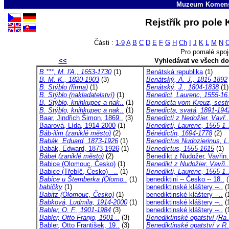
Muzeum Komens
Rejstřík pro pole
Části :
1-9
A
B
C
D
E
F
G
H
Ch
I
J
K
L
M
N
Pro pomalé spoj
<<
Vyhledávat ve všech d
B ***, M. l'A., 1653-1730
(1)
Benátská republika
(1)
B. M. K., 1820-1903
(3)
Benátský, A. J., 1815-1892
B. Stýblo (firma)
(1)
Benátský, J., 1804-1838
(1)
B. Stýblo (nakladatelství)
(1)
Benedict, Laurenc, 1555-16.
B. Stýblo, knihkupec a nak..
(1)
Benedicta vom Kreuz, sestr
B. Stýblo, knihkupec a nak..
(1)
Benedicta, svatá, 1891-194
Baar, Jindřich Šimon, 1869..
(3)
Benedicti z Nedožier, Vavř..
Baarová, Lída, 1914-2000
(1)
Benedicti, Laurenc, 1555-1.
Báb-ilim (zaniklé město)
(2)
Bénédictin, 1694-1778
(2)
Babák, Eduard, 1873-1926
(1)
Benedictus Nudozierinus, L.
Babák, Edward, 1873-1926
(1)
Benedictus, 1555-1615
(1)
Bábel (zaniklé město)
(2)
Benedikt z Nudožer, Vavřin.
Babice (Olomouc, Česko)
(1)
Benedikt z Nudožier, Vavři..
Babice (Třebíč, Česko) --..
(1)
Benedikti, Laurenc, 1555-1.
Babice u Šternberka (Olomo..
(1)
benediktini -- Česko -- 18..
(
babičky
(1)
benediktinské kláštery --..
(
Babitz (Olomouc, Česko)
(1)
benediktinské kláštery --..
(
Babková, Ludmila, 1914-2000
(1)
benediktinské kláštery --..
(
Babler, O. F., 1901-1984
(3)
benediktinské kláštery --..
(
Babler, Otto Franjo, 1901-..
(3)
Benediktinské opatství (Ra.
Babler, Otto František, 19..
(3)
Benediktinské opatství v R.