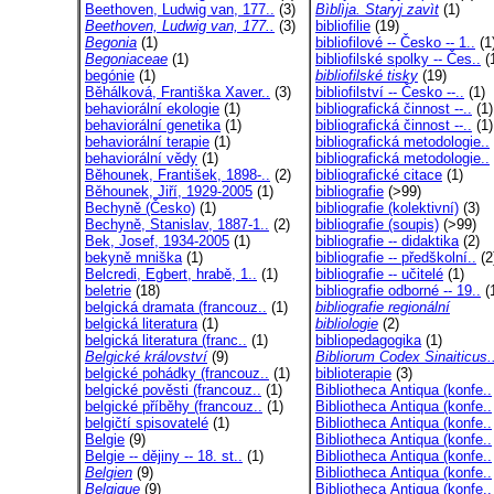
Beethoven, Ludwig van, 177..
(3)
Bìblìja. Staryj zavìt
(1)
Beethoven, Ludwig van, 177..
(3)
bibliofilie
(19)
Begonia
(1)
bibliofilové -- Česko -- 1..
(1
Begoniaceae
(1)
bibliofilské spolky -- Čes..
(
begónie
(1)
bibliofilské tisky
(19)
Běhálková, Františka Xaver..
(3)
bibliofilství -- Česko --..
(1)
behaviorální ekologie
(1)
bibliografická činnost --..
(1)
behaviorální genetika
(1)
bibliografická činnost --..
(1)
behaviorální terapie
(1)
bibliografická metodologie..
behaviorální vědy
(1)
bibliografická metodologie..
Běhounek, František, 1898-..
(2)
bibliografické citace
(1)
Běhounek, Jiří, 1929-2005
(1)
bibliografie
(>99)
Bechyně (Česko)
(1)
bibliografie (kolektivní)
(3)
Bechyně, Stanislav, 1887-1..
(2)
bibliografie (soupis)
(>99)
Bek, Josef, 1934-2005
(1)
bibliografie -- didaktika
(2)
bekyně mniška
(1)
bibliografie -- předškolní..
(2
Belcredi, Egbert, hrabě, 1..
(1)
bibliografie -- učitelé
(1)
beletrie
(18)
bibliografie odborné -- 19..
(
belgická dramata (francouz..
(1)
bibliografie regionální
belgická literatura
(1)
bibliologie
(2)
belgická literatura (franc..
(1)
bibliopedagogika
(1)
Belgické království
(9)
Bibliorum Codex Sinaiticus.
belgické pohádky (francouz..
(1)
biblioterapie
(3)
belgické pověsti (francouz..
(1)
Bibliotheca Antiqua (konfe..
belgické příběhy (francouz..
(1)
Bibliotheca Antiqua (konfe..
belgičtí spisovatelé
(1)
Bibliotheca Antiqua (konfe..
Belgie
(9)
Bibliotheca Antiqua (konfe..
Belgie -- dějiny -- 18. st..
(1)
Bibliotheca Antiqua (konfe..
Belgien
(9)
Bibliotheca Antiqua (konfe..
Belgique
(9)
Bibliotheca Antiqua (konfe..