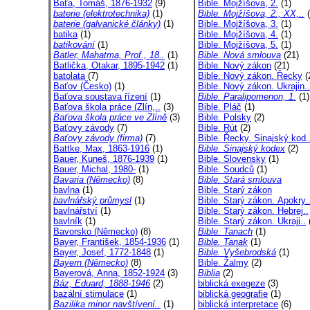
Baťa, Tomáš, 1876-1932
(9)
Bible. Mojžíšova, 2.
(1)
baterie (elektrotechnika)
(1)
Bible. Mojžíšova, 2., XX,..
(
baterie (galvanické články)
(1)
Bible. Mojžíšova, 3.
(1)
batika
(1)
Bible. Mojžíšova, 4.
(1)
batikování
(1)
Bible. Mojžíšova, 5.
(1)
Batler, Mahatma, Prof., 18..
(1)
Bible. Nová smlouva
(21)
Batlička, Otakar, 1895-1942
(1)
Bible. Nový zákon
(21)
batolata
(7)
Bible. Nový zákon. Řecky
(
Baťov (Česko)
(1)
Bible. Nový zákon. Ukrajin..
Baťova soustava řízení
(1)
Bible. Paralipomenon, 1.
(1)
Baťova škola práce (Zlín,..
(3)
Bible. Pláč
(1)
Baťova škola práce ve Zlíně
(3)
Bible. Polsky
(2)
Baťovy závody
(7)
Bible. Rút
(2)
Baťovy závody (firma)
(7)
Bible. Řecky. Sinajský kod.
Battke, Max, 1863-1916
(1)
Bible. Sinajský kodex
(2)
Bauer, Kuneš, 1876-1939
(1)
Bible. Slovensky
(1)
Bauer, Michal, 1980-
(1)
Bible. Soudců
(1)
Bavaria (Německo)
(8)
Bible. Stará smlouva
bavlna
(1)
Bible. Starý zákon
bavlnářský průmysl
(1)
Bible. Starý zákon. Apokry.
bavlnářství
(1)
Bible. Starý zákon. Hebrej..
bavlník
(1)
Bible. Starý zákon. Ukraji..
Bavorsko (Německo)
(8)
Bible. Tanach
(1)
Bayer, František, 1854-1936
(1)
Bible. Tanak
(1)
Bayer, Josef, 1772-1848
(1)
Bible. Vyšebrodská
(1)
Bayern (Německo)
(8)
Bible. Žalmy
(2)
Bayerová, Anna, 1852-1924
(3)
Biblia
(2)
Báz, Eduard, 1888-1946
(2)
biblická exegeze
(3)
bazální stimulace
(1)
biblická geografie
(1)
Bazilika minor navštívení..
(1)
biblická interpretace
(6)