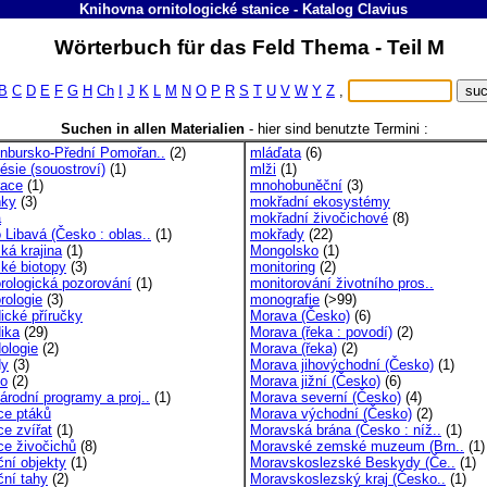
Knihovna ornitologické stanice
-
Katalog
Clavius
Wörterbuch für das Feld Thema - Teil M
B
C
D
E
F
G
H
Ch
I
J
K
L
M
N
O
P
R
S
T
U
V
W
Y
Z
,
Suchen in allen Materialien
-
hier sind benutzte Termini :
nbursko-Přední Pomořan..
(2)
mláďata
(6)
ésie (souostroví)
(1)
mlži
(1)
race
(1)
mnohobuněční
(3)
ňky
(3)
mokřadní ekosystémy
a
mokřadní živočichové
(8)
 Libavá (Česko : oblas..
(1)
mokřady
(22)
ká krajina
(1)
Mongolsko
(1)
ké biotopy
(3)
monitoring
(2)
rologická pozorování
(1)
monitorování životního pros..
rologie
(3)
monografie
(>99)
ické příručky
Morava (Česko)
(6)
ika
(29)
Morava (řeka : povodí)
(2)
ologie
(2)
Morava (řeka)
(2)
dy
(3)
Morava jihovýchodní (Česko)
(1)
o
(2)
Morava jižní (Česko)
(6)
árodní programy a proj..
(1)
Morava severní (Česko)
(4)
ce ptáků
Morava východní (Česko)
(2)
ce zvířat
(1)
Moravská brána (Česko : níž..
(1)
ce živočichů
(8)
Moravské zemské muzeum (Brn..
(1)
ční objekty
(1)
Moravskoslezské Beskydy (Če..
(1)
ční tahy
(2)
Moravskoslezský kraj (Česko..
(1)