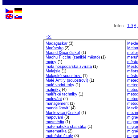
Teilen :
1-9
A
<<
Madagaskar
(3)
Mekle
Maďarsko
(2)
Melan
Madrid (Španělsko)
(1)
melio
Machu Picchu (zaniklé město)
(1)
meru
majny
(1)
měst
malá hospodářská zvířata
(1)
Město
Malajsie
(1)
městs
Malajské souostroví
(1)
městs
Malé Antily (souostroví)
(1)
meteo
malé vodní toky
(1)
meteo
maliníky
(4)
metod
malířské techniky
(1)
metod
malování
(2)
metod
management
(1)
meto
mandelíkovití
(4)
Mexik
Mankovice (Česko)
(1)
mezin
mapování
(3)
migra
masmédia
(1)
migra
matematická statistika
(1)
migra
matematika
(2)
migra
mateřské školy
(3)
migra