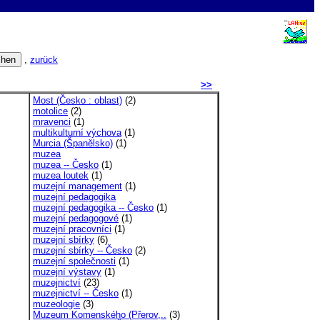
,
zurück
>>
Most (Česko : oblast)
(2)
motolice
(2)
mravenci
(1)
multikulturní výchova
(1)
Murcia (Španělsko)
(1)
muzea
muzea -- Česko
(1)
muzea loutek
(1)
muzejní management
(1)
muzejní pedagogika
muzejní pedagogika -- Česko
(1)
muzejní pedagogové
(1)
muzejní pracovníci
(1)
muzejní sbírky
(6)
muzejní sbírky -- Česko
(2)
muzejní společnosti
(1)
muzejní výstavy
(1)
muzejnictví
(23)
muzejnictví -- Česko
(1)
muzeologie
(3)
Muzeum Komenského (Přerov,..
(3)