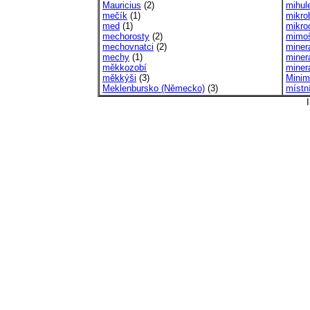
Mauricius
(2)
mihul
mečík
(1)
mikro
med
(1)
mikro
mechorosty
(2)
mimoš
mechovnatci
(2)
minerá
mechy
(1)
miner
měkkozobí
miner
měkkýši
(3)
Minim
Meklenbursko (Německo)
(3)
místn