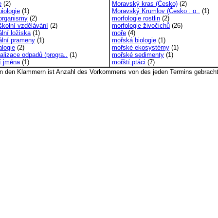
e
(2)
Moravský kras (Česko)
(2)
biologie
(1)
Moravský Krumlov (Česko : o..
(1)
organismy
(2)
morfologie rostlin
(2)
kolní vzdělávání
(2)
morfologie živočichů
(26)
lní ložiska
(1)
moře
(4)
ální prameny
(1)
mořská biologie
(1)
alogie
(2)
mořské ekosystémy
(1)
alizace odpadů (progra..
(1)
mořské sedimenty
(1)
í jména
(1)
mořští ptáci
(7)
In den Klammern ist Anzahl des Vorkommens von des jeden Termins gebracht