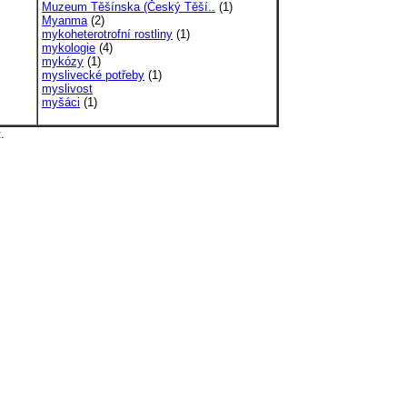
Muzeum Těšínska (Český Těší..
(1)
Myanma
(2)
mykoheterotrofní rostliny
(1)
mykologie
(4)
mykózy
(1)
myslivecké potřeby
(1)
myslivost
myšáci
(1)
.