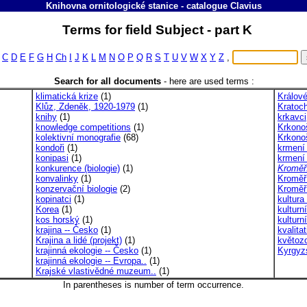
Knihovna ornitologické stanice
-
catalogue
Clavius
Terms for field Subject - part K
C
D
E
F
G
H
Ch
I
J
K
L
M
N
O
P
Q
R
S
T
U
V
W
X
Y
Z
,
Search for all documents
-
here are used terms :
klimatická krize
(1)
Králové
Klůz, Zdeněk, 1920-1979
(1)
Kratoch
knihy
(1)
krkavci
knowledge competitions
(1)
Krkono
kolektivní monografie
(68)
Krkonoš
kondoři
(1)
krmení
konipasi
(1)
krmení 
konkurence (biologie)
(1)
Kroměř
konvalinky
(1)
Kroměř
konzervační biologie
(2)
Kroměř
kopinatci
(1)
kultura
Korea
(1)
kulturn
kos horský
(1)
kulturn
krajina -- Česko
(1)
kvalita
Krajina a lidé (projekt)
(1)
květozo
krajinná ekologie -- Česko
(1)
Kyrgyz
krajinná ekologie -- Evropa..
(1)
Krajské vlastivědné muzeum..
(1)
In parentheses is number of term occurrence.