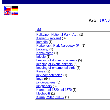
Parts :
1-9
A
B
<<
Kalkalpen National Park (Au..
(1)
Kapradí (setkání)
(3)
karančo
(1)
Karkonoski Park Narodowy (P..
(1)
katalogy
(3)
Kazakhstan
(1)
kdoule
(1)
keeping of domestic animals
(5)
keeping of exotic animals
(3)
keeping of ornamental birds
(5)
Kenya
(2)
key competencies
(1)
keys
(64)
kindergartens
(3)
kingfishers
(3)
Klaret, asi 1320-asi 1370
(1)
klechovití
(1)
Klíma, Milan, 1932-
(1)