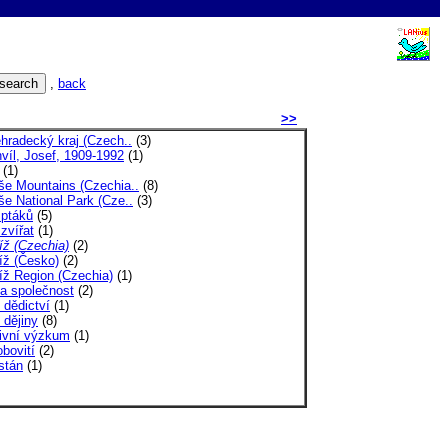
,
back
>>
hradecký kraj (Czech..
(3)
víl, Josef, 1909-1992
(1)
(1)
še Mountains (Czechia..
(8)
e National Park (Cze..
(3)
 ptáků
(5)
zvířat
(1)
íž (Czechia)
(2)
íž (Česko)
(2)
íž Region (Czechia)
(1)
 a společnost
(2)
í dědictví
(1)
í dějiny
(8)
tivní výzkum
(1)
bovití
(2)
stán
(1)