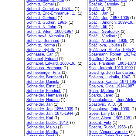
Schmitt, Cornel
(1)
Spaček, Jaroslav
(1)
Schmitt, Cornelius, 1874-..
(1)
Spáčil, J.
(2)
Schmitt, Éric-Emmanuel, 1..
(1)
Spáčil, Jan
(1)
Schmitt, Gerhard
(1)
Spáčil, Jan, 1857-1905
(1)
Schmitt, Gudrun, 1963-
(1)
Spáčil, Jindřich, 1899-19..
Schmitt, N. John
(2)
Spáčil, Jiří
(1)
Schmitt, Vilém, 1888-1967
(1)
Spáčil, Svatopluk
(3)
Schmittová, Veronika
(1)
Spáčil, Vladimír
(1)
Schmitz, Bernhard
(1)
Spáčil, Vladimír, 1935-
(2)
Schmitz, Norma
(1)
Spáčilová, Libuše
(1)
Schmitz, Sybille
(1)
Spáčilová, Miluše, 1935-2.
Schnaase, Carl
(7)
Spaemann, Robert, 1927-2
Schnabel, Eduard
(1)
Spafford, Suzy
(1)
Schnabel, Edvard, 1883-19..
(2)
Spal, František, 1803-1873
Schnauss, Hermann
(1)
Spal, Jaromír, 1913-1990
(
Schneeberger, Fritz
(1)
Spalding, John Lancaster,.
Schneider, Bernhard
(1)
Spálená, Ludmila, 1947-
(1
Schneider, Daniela
(1)
Spalová, Kamila, 1871-19
Schneider, Ernst
(1)
Spalová, Olga, 1914-1987
Schneider, Friedrich
(1)
Späni, Martina
(1)
Schneider, Hermann
(1)
Sparks, Jared
(1)
Schneider, Horacio
(1)
Spasokukockij, Jurij Alek..
Schneider, Jan
(1)
Spasovič, V. D.
(3)
Schneider, Jan, 1856-1939
(1)
Spasskova, Taja, 1990-
(1)
Schneider, Jan, 1875-1944
(2)
Spear, Larry B.
(1)
Schneider, Karl
(1)
Speer, Albert, 1905-1981
(1
Schneider, Luděk, 1949-
(7)
Specht, Fritz
(1)
Schneider, Malou
(1)
Specht, Rudolf, 1958-
(1)
Schneider, Martha
(1)
Spek, Vincent van der
(2)