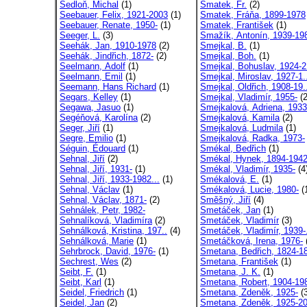
Sedloň, Michal
(1)
Smatek, Fr.
(2)
Seebauer, Felix, 1921-2003
(1)
Smatek, Fráňa, 1899-1978
Seebauer, Renate, 1950-
(1)
Smatek, František
(1)
Seeger, L.
(3)
Smažík, Antonín, 1939-19
Seehák, Jan, 1910-1978
(2)
Smejkal, B.
(1)
Seehák, Jindřich, 1872-
(2)
Smejkal, Boh.
(1)
Seelmann, Adolf
(1)
Smejkal, Bohuslav, 1924-2
Seelmann, Emil
(1)
Smejkal, Miroslav, 1927-1.
Seemann, Hans Richard
(1)
Smejkal, Oldřich, 1908-19.
Segars, Kelley
(1)
Smejkal, Vladimír, 1955-
(2
Segawa, Jasuo
(1)
Smejkalová, Adriena, 1933
Segéňová, Karolína
(2)
Smejkalová, Kamila
(2)
Seger, Jiří
(1)
Smejkalová, Ludmila
(1)
Segre, Emilio
(1)
Smejkalová, Radka, 1973-
Séguin, Édouard
(1)
Smékal, Bedřich
(1)
Sehnal, Jiří
(2)
Smékal, Hynek, 1894-194
Sehnal, Jiří, 1931-
(1)
Smékal, Vladimír, 1935-
(4
Sehnal, Jiří, 1933-1982...
(1)
Smékalová, E.
(1)
Sehnal, Václav
(1)
Smékalová, Lucie, 1980-
(
Sehnal, Václav, 1871-
(2)
Směšný, Jiří
(4)
Sehnálek, Petr, 1982-
Smetáček, Jan
(1)
Sehnalíková, Vladimíra
(2)
Smetáček, Vladimír
(3)
Sehnálková, Kristina, 197..
(4)
Smetáček, Vladimír, 1939-.
Sehnálková, Marie
(1)
Smetáčková, Irena, 1976-
Sehrbrock, David, 1976-
(1)
Smetana, Bedřich, 1824-18
Sechrest, Wes
(2)
Smetana, František
(1)
Seibt, F.
(1)
Smetana, J. K.
(1)
Seibt, Karl
(1)
Smetana, Robert, 1904-19
Seidel, Friedrich
(1)
Smetana, Zdeněk, 1925-
(3
Seidel, Jan
(2)
Smetana, Zdeněk, 1925-2