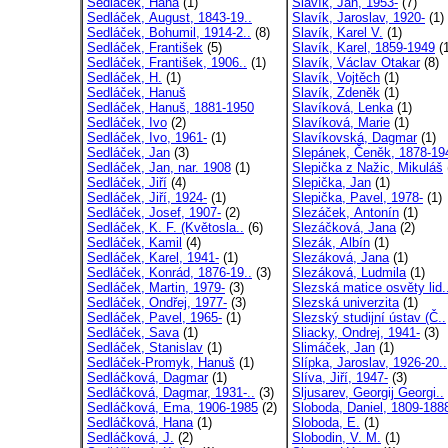
Sedlacek, Hana
(1)
Slavík, Jan, 1953-
(7)
Sedláček, August, 1843-19..
Slavík, Jaroslav, 1920-
(1)
Sedláček, Bohumil, 1914-2..
(8)
Slavík, Karel V.
(1)
Sedláček, František
(5)
Slavík, Karel, 1859-1949
(1
Sedláček, František, 1906..
(1)
Slavík, Václav Otakar
(8)
Sedláček, H.
(1)
Slavík, Vojtěch
(1)
Sedláček, Hanuš
Slavík, Zdeněk
(1)
Sedláček, Hanuš, 1881-1950
Slavíková, Lenka
(1)
Sedláček, Ivo
(2)
Slavíková, Marie
(1)
Sedláček, Ivo, 1961-
(1)
Slavíkovská, Dagmar
(1)
Sedláček, Jan
(3)
Slepánek, Čeněk, 1878-19
Sedláček, Jan, nar. 1908
(1)
Slepička z Nažic, Mikuláš
Sedláček, Jiří
(4)
Slepička, Jan
(1)
Sedláček, Jiří, 1924-
(1)
Slepička, Pavel, 1978-
(1)
Sedláček, Josef, 1907-
(2)
Slezáček, Antonín
(1)
Sedláček, K. F. (Květosla..
(6)
Slezáčková, Jana
(2)
Sedláček, Kamil
(4)
Slezák, Albín
(1)
Sedláček, Karel, 1941-
(1)
Slezáková, Jana
(1)
Sedláček, Konrád, 1876-19..
(3)
Slezáková, Ludmila
(1)
Sedláček, Martin, 1979-
(3)
Slezská matice osvěty lid.
Sedláček, Ondřej, 1977-
(3)
Slezská univerzita
(1)
Sedláček, Pavel, 1965-
(1)
Slezský studijní ústav (Č..
Sedláček, Sava
(1)
Sliacky, Ondrej, 1941-
(3)
Sedláček, Stanislav
(1)
Slimáček, Jan
(1)
Sedláček-Promyk, Hanuš
(1)
Slípka, Jaroslav, 1926-20..
Sedláčková, Dagmar
(1)
Slíva, Jiří, 1947-
(3)
Sedláčková, Dagmar, 1931-..
(3)
Sljusarev, Georgij Georgi..
Sedláčková, Ema, 1906-1985
(2)
Sloboda, Daniel, 1809-188
Sedláčková, Hana
(1)
Sloboda, E.
(1)
Sedláčková, J.
(2)
Slobodin, V. M.
(1)