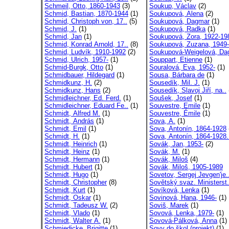
Schmeil, Otto, 1860-1943
(3)
Soukup, Václav
(2)
Schmid, Bastian, 1870-1944
(1)
Soukupová, Alena
(2)
Schmid, Christoph von, 17..
(5)
Soukupová, Dagmar
(1)
Schmid, J.
(1)
Soukupová, Radka
(1)
Schmid, Jan
(1)
Soukupová, Zora, 1922-19
Schmid, Konrad Arnold, 17..
(8)
Soukupová, Zuzana, 1949-
Schmid, Ludvík, 1910-1992
(2)
Soukupová-Weigelová, Da
Schmid, Ulrich, 1957-
(1)
Souppart, Etienne
(1)
Schmid-Burgk, Otto
(1)
Souralová, Eva, 1952-
(1)
Schmidbauer, Hildegard
(1)
Sousa, Bárbara de
(1)
Schmidkunz, H.
(2)
Sousedík, Mil. J.
(1)
Schmidkunz, Hans
(2)
Sousedík, Slavoj Jiří, na..
Schmidleichner, Ed. Ferd.
(1)
Soušek, Josef
(1)
Schmidleichner, Eduard Fe..
(1)
Souvestre, Emile
(1)
Schmidt, Alfred M.
(1)
Souvestre, Émile
(1)
Schmidt, András
(1)
Sova, A.
(1)
Schmidt, Emil
(1)
Sova, Antonín, 1864-1928
Schmidt, H.
(1)
Sova, Antonín, 1864-1928.
Schmidt, Heinrich
(1)
Sovák, Jan, 1953-
(2)
Schmidt, Heinz
(1)
Sovák, M.
(1)
Schmidt, Hermann
(1)
Sovák, Miloš
(4)
Schmidt, Hubert
(1)
Sovák, Miloš, 1905-1989
Schmidt, Hugo
(1)
Sovetov, Sergej Jevgen'je.
Schmidt, Christopher
(8)
Sovětský svaz. Ministerst.
Schmidt, Kurt
(1)
Sovíková, Lenka
(1)
Schmidt, Oskar
(1)
Sovinová, Hana, 1946-
(1)
Schmidt, Tadeusz W.
(2)
Soviš, Marek
(1)
Schmidt, Vlado
(1)
Sovová, Lenka, 1979-
(1)
Schmidt, Walter A.
(1)
Sovová-Pálková, Anna
(1)
Schmiedicke, Brigitte
(1)
Sovy do škol (projekt)
(1)