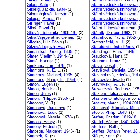
Silber, Käte
(1)
Státní vědecká knihovna (.
Silberg, Jackie, 1934-
(1)
Státní vědecká knihovna (.
Silbernáglová, Terezie
(1)
Státní vědecká knihovna (.
Silbiger, Arnošt
(1)
Státní vědecká knihovna (.
Sillinger, Pavel
(1)
Státní vědecká knihovna...
Silný, Pavol
(1)
Státní židovské muzeum (P
Sílová, Bohumila, 1908-19..
(3)
Státník, Dalibor, 1962-
(1)
Silva Wijeyeratne, Gehan..
(1)
Státníková, Pavla, 1962-
(
Silveira, Luis Fábio
(1)
Stattersfield, A. J.
(2)
Silvová-Lagová, Eva
(1)
Statutární město Přerov
(1
Simanitsch, Georg, 1835-
(1)
Staudinger, Franz, 1849-1.
Simer, Vladimír, 1944-
(1)
Staudková, Hana
(3)
Simič, Ksenija
(1)
Stauracz, Franz
(1)
Simkanič, Ján, 1978-
(1)
Stavěl, Josef
(1)
Simmons, K. E. L.
(7)
Stavělová, Daniela, 1954-
(
Simmons, Michael, 1935-
(4)
Stavinohová, Zdeňka, 1914
Simmons, Nancy B., 1959-
(1)
Stavovské divadlo
(1)
Simon, Eugen
(1)
Stavrovskij, A. Je.
(1)
Simon, Hendrik
(1)
Stawarczyk, Tadeusz, 195
Simon, Jules
(1)
Stazione Italiana per Ric..
Simon, Philippe, 1958-
(1)
Stazione Ornitologica Lom.
Simonov, V.
(1)
Stecker, Marcel, 1924-201
Simonová, Jaroslava
(1)
Steckevič, Stanislav Mich.
Simonová, Lucie
(1)
Steele, Philip, 1948-
(1)
Simonová, Natalie, 1978-
(1)
Stefan, Kristian, 1819-18..
Simons, Henny
(1)
Steffal, Václav, 1841-1894
Simony, Fridrich
(1)
Steffens, Rolf
(1)
Simpson, Margaret, 1943-
(1)
Steffes, Johann Peter, 18..
Simrock, K.
(5)
Stéger, Karel
(2)