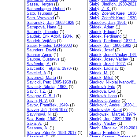
Sasse, Hergen
(1)
Slabý, Jindřich, 1930-2021
Sassenhagen, Robert
(1)
Slabý, Z. K.
(1)
Sato, Tsubasa
(1)
Slabý, Zdeněk Karel, 1930
Sato, Vsevolod
(2)
Slabý, Zdeněk Karel, 1930.
Satranský, Jan, 1863-1929
(1)
Sládeček, Jan, 1961-
(1)
Satrapová, Hana
(1)
Sládek, Adam
(1)
Saturník, Theodor
(1)
Sládek, Eduard
(7)
Saudek, Erik Adolf, 1904-..
(6)
Sládek, Ferdinand
(1)
Saudek, Vojtěch
(1)
Sládek, Ferdinand, 1872-1.
Sauer, Frieder, 1934-2000
(2)
Sládek, Jan, 1906-1982
(1)
Saunders, David
(1)
Sládek, Josef
(2)
Saunier, Annie
(1)
Sládek, Josef Václav, 184.
Sauppe, Gustavus
(1)
Sládek, Josev Václav
(1)
Savčenko, A.
(1)
Sládek, Jozef, 1927-
(4)
Savčenko, Tetjana, 1978-
(1)
Sládek, Ladislav
(1)
Savelief, A
(1)
Sládek, M.
(1)
Saverová, Marta
(1)
Sládek, Miloš
(4)
Savickij, Petr, 1895-1968
(1)
Sladkov, Nikolaj Ivanovič..
Savický, Nikolaj, 1962-
(1)
Sládková, Eda
(2)
Savič, T.Z.
(1)
Sládková, Eva
(1)
Savigny, G. B. I
(1)
Sládková, Ilona
(1)
Savin, N. V.
(2)
Sládkovič, Andrej
(1)
Savov, František, 1949-
(1)
Sládkovič, Andrej, 1820-1.
Savvin, Jiří, 1896-1977
(1)
Sladkovský, Karel
(2)
Savvinová, N.
(1)
Sladkowski, Marcel, 1974-
Sax, Boria, 1949-
(1)
Sladký, Jan, 1889-1966
(1)
Saxa, A.
(1)
Sladký, Václav
(1)
Sazanov, A.
(1)
Slach, Miroslav, 1919-200
Sázava, Zdeněk, 1931-2017
(1)
Sláma, František
(1)