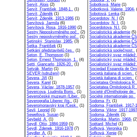
Servít, Alois
(2)
Sobotková, Marie
(1)
Servít, František, 1848-1..
(1)
Sobotková, Valerie, 1904-
(
Servít, Zdeněk
(1)
Sobotová, Lenka
(1)
Servít, Zdeněk, 1913-1986
(1)
Socerdotov, N. I
(2)
Servítová, Jarmila
(6)
Socerdotov, N. I.
(1)
Servítová, Rosa, 1916-1990
(2)
Socerdotova, N.I.
(1)
Sestry Neposkvrněného poč..
(2)
Socialistická akademie
(5)
Sestry neposkvrněného poč..
(1)
Socialistická akademie ČS
Setinský, Stanislav, 1985-
(3)
Socialistická akademie ČS
Śetka, František
(1)
Socialistická akademie ČS
Setkání představitelů čes..
(1)
Socialistická společnost..
(
Seton, E. Thompson
(1)
Socialistický svaz mládež.
Seton, Ernest Thompson, 1..
(4)
Socialistický svaz mládež.
Setti, Giancarlo, 1926-20..
(1)
Socialistický svaz mládež.
Setvák, Martin
(1)
Sociedad Espanola de Orni
SEVER (sdružení)
(3)
Società italiana di scien..
(
Severa, Jiří
(1)
Società italiana di scien..
(
Severa, Karel
(1)
Societatea Ornitologica R..
Severa, Václav, 1878-1957
(1)
Societatea Ornitologică R..
Severcova, Ljudmila Boris..
(1)
Societé d'Ornithologie de..
Severočeské muzeum (Liber..
(1)
Société internationale po..
Severografia Liberec (tis..
(1)
Sodoma, Fr.
(1)
Severomoravský kraj (Česk..
(1)
Sodoma, František, 1917-1
Sevli, Leonid
(1)
Sodoma, Viktor, 1917-199
Sewellová, Susan
(1)
Sodoma, Zdeněk
(1)
Seybeld, A.
(1)
Sodomka, Martin, 1968-
(2
Seydl, Otto, 1884-1959
(1)
Soëtard, Michel
(1)
Seydl, Zdenek, 1916-1978
(7)
Sofková, Veronika
(1)
Seydler, A.
(1)
Sofková, Xenie
(1)