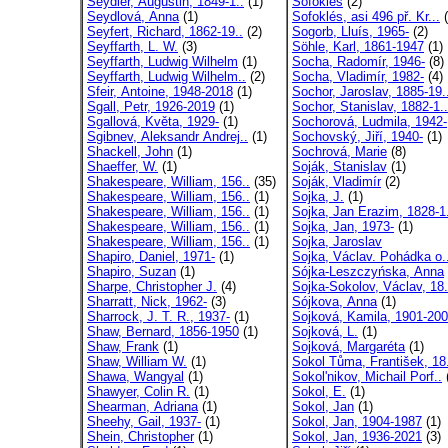
Seydler, Augustin, 1849-1..
(1)
Sofokles
(2)
Seydlová, Anna
(1)
Sofoklés, asi 496 př. Kr...
(
Seyfert, Richard, 1862-19..
(2)
Sogorb, Lluís, 1965-
(2)
Seyffarth, L. W.
(3)
Söhle, Karl, 1861-1947
(1)
Seyffarth, Ludwig Wilhelm
(1)
Socha, Radomír, 1946-
(8)
Seyffarth, Ludwig Wilhelm..
(2)
Socha, Vladimír, 1982-
(4)
Sfeir, Antoine, 1948-2018
(1)
Sochor, Jaroslav, 1885-19.
Sgall, Petr, 1926-2019
(1)
Sochor, Stanislav, 1882-1..
Sgallová, Květa, 1929-
(1)
Sochorová, Ludmila, 1942-
Sgibnev, Aleksandr Andrej..
(1)
Sochovský, Jiří, 1940-
(1)
Shackell, John
(1)
Sochrová, Marie
(8)
Shaeffer, W.
(1)
Soják, Stanislav
(1)
Shakespeare, William, 156..
(35)
Soják, Vladimír
(2)
Shakespeare, William, 156..
(1)
Sojka, J.
(1)
Shakespeare, William, 156..
(1)
Sojka, Jan Erazim, 1828-1.
Shakespeare, William, 156..
(1)
Sojka, Jan, 1973-
(1)
Shakespeare, William, 156..
(1)
Sojka, Jaroslav
Shapiro, Daniel, 1971-
(1)
Sojka, Václav. Pohádka o.
Shapiro, Suzan
(1)
Sójka-Leszczyńska, Anna
Sharpe, Christopher J.
(4)
Sojka-Sokolov, Václav, 18.
Sharratt, Nick, 1962-
(3)
Sójkova, Anna
(1)
Sharrock, J. T. R., 1937-
(1)
Sojková, Kamila, 1901-20
Shaw, Bernard, 1856-1950
(1)
Sojková, L.
(1)
Shaw, Frank
(1)
Sojková, Margaréta
(1)
Shaw, William W.
(1)
Sokol Tůma, František, 18.
Shawa, Wangyal
(1)
Sokol'nikov, Michail Porf..
Shawyer, Colin R.
(1)
Sokol, E.
(1)
Shearman, Adriana
(1)
Sokol, Jan
(1)
Sheehy, Gail, 1937-
(1)
Sokol, Jan, 1904-1987
(1)
Shein, Christopher
(1)
Sokol, Jan, 1936-2021
(3)