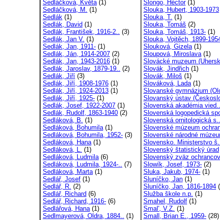
Sedláčková, Květa
(1)
Slongo, Héctor
(1)
Sedláčková, M.
(1)
Slouka, Hubert, 1903-1973
Sedlák
(1)
Slouka, T.
(1)
Sedlák, David
(1)
Slouka, Tomáš
(2)
Sedlák, František, 1916-2..
(3)
Slouka, Tomáš, 1913-
(1)
Sedlák, Jan V.
(1)
Slouka, Vojtěch, 1899-195
Sedlák, Jan, 1911-
(1)
Slouková, Gizela
(1)
Sedlák, Ján, 1914-2007
(2)
Sloupová, Miroslava
(1)
Sedlák, Jan, 1943-2016
(1)
Slovácké muzeum (Uhersk
Sedlák, Jaroslav, 1879-19..
(2)
Slovák, Jindřich
(1)
Sedlák, Jiří
(3)
Slovák, Miloš
(1)
Sedlák, Jiří, 1908-1976
(1)
Slováková, Lada
(1)
Sedlák, Jiří, 1924-2013
(1)
Slovanské gymnázium (Ol
Sedlák, Jiří, 1925-
(1)
Slovanský ústav (Českoslo
Sedlák, Josef, 1922-2007
(1)
Slovenská akadémia vied..
Sedlák, Rudolf, 1863-1940
(2)
Slovenská logopedická spo
Sedláková, B.
(1)
Slovenská ornitologická s.
Sedláková, Bohumila
(1)
Slovenské múzeum ochran
Sedláková, Bohumila, 1952-
(3)
Slovenské národné múze
Sedláková, Hana
(1)
Slovensko. Ministerstvo š.
Sedláková, L.
(1)
Slovenský štatistický úrad
Sedláková, Ludmila
(6)
Slovenský zväz ochrancov
Sedláková, Ludmila, 1924-..
(7)
Slowík, Josef, 1973-
(2)
Sedláková, Marta
(1)
Sluka, Jakub, 1974-
(1)
Sedlář, Josef
(1)
Sluníčko, Jan
(1)
Sedlář, R.
(2)
Sluníčko, Jan, 1816-1894
(
Sedlář, Richard
(6)
Služba škole n.p.
(1)
Sedlář, Richard, 1916-
(6)
Smahel, Rudolf
(1)
Sedlářová, Hana
(1)
Smal', V.Z.
(1)
Sedlmayerová, Oldra, 1884..
(1)
Small, Brian E., 1959-
(28)