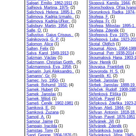
Salgari, Emilio, 1862-1911
(1)
Skopová, Kamila, 1944-
(5
Salhiová, Martina, 1975-
(2)
Skorochodova, Ol'ga Ivano
Salichová, Helena, 1895-1..
(2)
Skorunková, Radka, 1974-
Salimova, Kadrija Izmailo..
(1)
Skořepa, F.
(1)
Salimova, Kadrija-Ul'ker..
(1)
Skořepa, Fr.
(1)
Salisbury, Martin, 1954-
(1)
Skořepa, Miloslav, 1895-1.
Salle, O.
(1)
Skořepa, Zdeněk
(1)
Sallustius, Gaius Crispus..
(3)
Skořepová, Eva, 1975-
(1)
Salnikovová, G. P.
(1)
Skořepová, Luba, 1923-20
Salomon, Alice
(1)
Skotal, Oldřich
(1)
Salten, Felix
(1)
Skoumal, Aloys, 1904-198
Salva, Karol, 1849-1913
(1)
Skoumal, Petr, 1938-2014
Salzman, Václav
(1)
Skoumalová, Hana, 1903-1
Salzmann, Christian Gotth..
(5)
Skov, Henrik
(1)
Salzmannová, Eva, 1958-
(1)
Skovajsa, František
(1)
Samarin, Jurij Aleksandro..
(1)
Skovoroda, H. S.
(1)
Samarov', Gr.
(1)
Skramlík, Kl.
(2)
Samec, Ivo, 1950-
(1)
Skrbek, Jaroslav
(1)
Samek, Bohumil, 1932-
(4)
Skrbek, Jaroslav, 1888-19.
Samek, Hubert
(2)
Skřeček, Rudolf, 1908-198
Samek, Jaroslav
(1)
Skřenková, Eliška
(1)
Samek, Miloš
(1)
Skříček, Pavel
(1)
Sameš, Čeněk, 1902-1981
(1)
Skřípková, Zdeňka, 1923-2
Samková, E.
(1)
Skřivan, Aleš, 1944-
(1)
Samková, Zuzana
(1)
Skřivan, Antonín, 1818-18.
Samojl, A.
(1)
Skřivan, Pavel, 1876-1951
Samour, Jaime
(1)
Skřivánek, Jiří
(1)
Sampaio, Iracilda
(1)
Skřivánek, Zdeněk
(1)
Samstag, Tony
(1)
Skřivánková, Ivana
(1)
Sand, George, 1804-1876
(1)
Skřivánková, Jiřina, 1945-