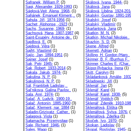
Safranek, William P.
(2)
Skálová, Ivana, 1944-
(1)
Sagi, Alexander, 1929-1993
(1)
Skálová, Jana
(1)
Ságlová-Veit, Alena, 1968-
(1)
Skálová, Liběna, 1924-201
Sahánek, Emanuel Kliment,..
(3)
Skalský, Gustav, 1891-19
Sahula, Jiří, 1874-1956
(1)
Skalský, Josef
(1)
Sachet, Alphonse, -1923
(1)
Skalský, Vladimír
(1)
Sachs, Susanne, 1969-
(1)
Skarlantová, Jana
(2)
Sachsová, Hana, 1907-1987
(4)
Skatkin, M. N.
(2)
Saint-Exupéry, Antoine de..
(1)
Skatkin, Michail Nikolaje..
Sajdlová, E.
(3)
Skazkin, S. D.
(3)
Sajdová, Věra
(1)
Skene, Alfred
(1)
Sajfrt, Vlastimil
(1)
Skerrett, Adrian
(1)
Sajíc, Jan, 1894-1951
(1)
Skilling, H. Gordon (Haro..
Sajner, Josef
(1)
Skinner, B. F. (Burrhus F..
Sak, Petr, 1945-
(2)
Skinner, Charles E. (Char..
Sak, Robert, 1933-2014
(2)
Skipor-Rybacka, Irena
(1)
Sakala, Jakub, 1974-
(1)
Skitt, Carolyn
(1)
Sakulina, N. P.
(1)
Skládanková, Amálie, 193
Sakulinová, N. P.
(1)
Skladowski, Jiří
(1)
Sál, František Ladislav,..
Sklenář, Jan
(2)
Sal‘nikova, Galina Pavlov..
(1)
Sklenář, Karel
(1)
Sala, Anri, 1974-
(1)
Sklenář, Karel, 1938-
(5)
Salač, A. Ludvík, 1900-19..
Sklenář, Vojtěch
(3)
Salač, Antonín, 1885-1960
(3)
Sklenář, Zdeněk, 1910-19
Salač, Klement, nar. 1884
(1)
Sklenářová, Eliška
(3)
Saladin-Grizivatz, Cather..
(1)
Sklenářová, Sylva, 1976-
(
Salagová, Viola
(1)
Sklenářová, Zdeňka
(1)
Sałamacha, Przemysław
(1)
Skoček, Ivo, 1970-
(1)
Sale, Richard, 1946-
(1)
Skokan, Ladislav
(1)
Sales, Mago
(1)
Skopal, Rostislav, 1945-
(1