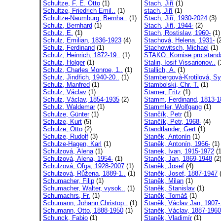
Schultze, F. E. Otto
(1)
Stach, Jiří
(1)
Schultze, Friedrich Emil..
(1)
stach, Jiří
(1)
Schultze-Naumburg, Bernha..
(1)
Stach, Jiří, 1930-2024
(3)
Schulz, Bernhard
(1)
Stach, Jiří, 1944-
(2)
Schulz, E.
(1)
Stach, Rostislav, 1960-
(1)
Schulz, Emilian, 1836-1923
(4)
Stachová, Helena, 1931-
(2
Schulz, Ferdinand
(1)
Stachowitsch, Michael
(1)
Schulz, Heinrich, 1872-19..
(1)
STAKO. Komise pro standa
Schulz, Holger
(1)
Stalin, Iosif Vissarionov..
(
Schulz, Charles Monroe, 1..
(1)
Stallich, A.
(1)
Schulz, Jindřich, 1940-20..
(1)
Stambergová-Krotilová, Sy
Schulz, Manfred
(1)
Stambolski, Chr. T.
(1)
Schulz, Václav
(1)
Stamer, Fritz
(1)
Schulz, Václav, 1854-1935
(2)
Stamm, Ferdinand, 1813-1
Schulz, Waldemar
(1)
Stammler, Wolfgang
(1)
Schulze, Günter
(1)
Stančík, Petr
(1)
Schulze, Kurt
(5)
Stančík, Petr, 1968-
(4)
Schulze, Otto
(2)
Standtlander, Gert
(1)
Schulze, Rudolf
(3)
Staněk, Antonín
(1)
Schulze-Hagen, Karl
(1)
Staněk, Antonín, 1966-
(1)
Schulzová, Alena
(1)
Stanek, Ivan, 1915-1972
(1
Schulzová, Alena, 1954-
(1)
Staněk, Jan, 1869-1948
(2
Schulzová, Oľga, 1928-2007
(1)
Staněk, Josef
(4)
Schulzová, Růžena, 1889-1..
(1)
Staněk, Josef, 1887-1947
(
Schumacher, Filip
(1)
Staněk, Milan
(1)
Schumacher, Walter, vysok..
(1)
Staněk, Stanislav
(1)
Schumachrs, Fr.
(1)
Staněk, Tomáš
(1)
Schumann, Johann Christop..
(1)
Staněk, Václav Jan, 1907-.
Schumann, Otto, 1888-1950
(1)
Staněk, Václav, 1887-1960
Schunck, Fabio
(1)
Staněk, Vladimír
(1)