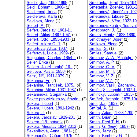
Seidel, Jan, 1908-1998
(1)
Smetánka, Emil, 1875-194
Seidl, Bohumil, 1906-
(1)
Smetánka, Zdeněk, 1931-2
Seidlerová, Irena
(1)
Smetanová, Jindřiška, 192
Seidlerová, Karla
(1)
Smetanová, Libuše
(1)
Seidlová, Alena
(1)
Smetanová, Věra, 1922-19
Seifert, A.
(1)
Smetanovské dny (festival
Seifert, Jaroslav, 1901-1..
Smetiprach, J.
(1)
Seifert, Miloš, 1887-1941
(2)
Smets, Moritz, 1828-1890.
Seifert, Otto, 1853-1933
(1)
Smidtmayer, Josef
(1)
Seifert, Viktor O. J.
(1)
Smiková, Elena
(2)
Seifertová, Alice, 1937-
(1)
Smiles, S.
(1)
Seifertová, Lucie, 1969-
(5)
Smiles, Samuel
(2)
Seignobos, Charles, 1854-..
(1)
Smirnov, A. A. (Anatolij..
(
Seiler, Erika
(1)
Smirnov, A. P.
(1)
Seilern, Josef, hrabě, 18..
(1)
Smirnov, G. V.
(1)
Seitlová, Pavla, 1958-
(4)
Smirnov, M. T.
(3)
Seitz, Jiří, 1911-1979
(1)
Smirnov, V. Z.
(1)
Sekanina, Fr.
(2)
Smirnov, V.Z.
(1)
Sekanina, František, 1875..
(4)
Smirnov, Vasilij Zacharov..
Sekanina, Milan, 1931-1987
(1)
Smiřický, Leopold, 1907-1.
Sekaninová, Štěpánka
(1)
Smiřický, Lubomír, 1933-
(
Sekce pro výzkum vyučován..
(2)
Smíšek, Antonín, 1875-19
Sekera, Hubert
(1)
Smit, Jan, 1937-
(2)
Sekera, Hubert, 1891-1942
(1)
Smítal, A.
(1)
Sekera, J.
(1)
Smith, Adam, 1723-1790
(
Sekera, Jaroslav, 1929-20..
(1)
Smith, Brian
(1)
Sekera, Jiří, právník
(1)
Smith, Fred T. H.
(1)
Sekera, Miroslav 1924-2013
(1)
Smith, G. (Guy), 1957-
(1)
Sekeráková, Anna, 1981-
(1)
Smith, Jerry
(2)
Şekercioğlu, Çağan, 1975-
(1)
Smith, Kimberly G.
(1)