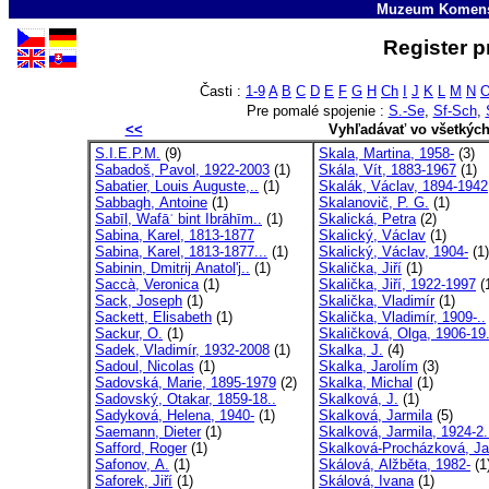
Muzeum Komens
Register p
Časti :
1-9
A
B
C
D
E
F
G
H
Ch
I
J
K
L
M
N
Pre pomalé spojenie :
S.-Se
,
Sf-Sch
,
<<
Vyhľadávať vo všetkýc
S.I.E.P.M.
(9)
Skala, Martina, 1958-
(3)
Sabadoš, Pavol, 1922-2003
(1)
Skála, Vít, 1883-1967
(1)
Sabatier, Louis Auguste,..
(1)
Skalák, Václav, 1894-1942
Sabbagh, Antoine
(1)
Skalanovič, P. G.
(1)
Sabīl, Wafāʾ bint Ibrāhīm..
(1)
Skalická, Petra
(2)
Sabina, Karel, 1813-1877
Skalický, Václav
(1)
Sabina, Karel, 1813-1877...
(1)
Skalický, Václav, 1904-
(1)
Sabinin, Dmitrij Anatol'j..
(1)
Skalička, Jiří
(1)
Saccà, Veronica
(1)
Skalička, Jiří, 1922-1997
(
Sack, Joseph
(1)
Skalička, Vladimír
(1)
Sackett, Elisabeth
(1)
Skalička, Vladimír, 1909-..
Sackur, O.
(1)
Skaličková, Olga, 1906-19.
Sadek, Vladimír, 1932-2008
(1)
Skalka, J.
(4)
Sadoul, Nicolas
(1)
Skalka, Jarolím
(3)
Sadovská, Marie, 1895-1979
(2)
Skalka, Michal
(1)
Sadovský, Otakar, 1859-18..
Skalková, J.
(1)
Sadyková, Helena, 1940-
(1)
Skalková, Jarmila
(5)
Saemann, Dieter
(1)
Skalková, Jarmila, 1924-2.
Safford, Roger
(1)
Skalková-Procházková, Jar
Safonov, A.
(1)
Skálová, Alžběta, 1982-
(1
Saforek, Jiří
(1)
Skálová, Ivana
(1)