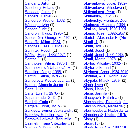
Sandany, Artúr
(1)
Skřivánková, Lucie, 1982-
Sandberg, Roland
(1)
Skřivánková, Miloslava
(1)
Sandeau, Jules
(1)
Skřivánková, Petra
(1)
Sanders, Daniel
(2)
Skuherský, Fr. Z.
(1)
Sanderse, Wouter, 1982-
(1)
Skuherský, František Zden
Sándor, István
(1)
Skuhravá, Marcela, 1934-
(
Sandor, Judit
(1)
Skulina, Josef, 1920-1991
Sandroni, Kvido, 1970-
(1)
Skupa, Josef, 1892-1957
(
Sandström, George F., 192..
(2)
Skutch, Alexander F. (Ale.
Sanetřík, Milan, 1934-
(1)
Skutil, J.
(1)
Sánches Osés, Carlos
(1)
Skutil, Jos.
(1)
Sanitrák, Rudolf
(1)
Skutil, Josef
(1)
Sáňka, Hugo, 1887-1971
(1)
Skutil, Josef, 1904-1965
(5
Santar, J.
(1)
Skutil, Martin, 1978-
(4)
Santholzer, Vilém, 1903-1..
(3)
Skyba, Miloslav, 1932-
(1)
Santholzerová-Urbanová, A.
(1)
Skyba, Zikmund
(1)
Santillan, Jorge, 1968-
(1)
Skýbová, Anna, 1934-201
Santini, Céline, 1976-
(1)
Skynner, A. C. Robin, 192.
Santlerová, Květoslava, 1..
(1)
Skýpala, Marek, 1976-
(1)
Santos, Marcelo Junior
(1)
Slabá, Dora
(1)
Sanz, Lluís
Slabá, Hana
(1)
Sanz, Luis F., 1976-
(1)
Slabá, Jarmila
(1)
Saparamadu, S. D.
(1)
Slabeyová, Katarína
(1)
Sardelli, Carla
(1)
Slabihoudek, František, 1..
Sargatal, Jordi, 1957-
(8)
Slabihoudová, Naděžda
(1)
Sarkisov, Semen Aleksandr..
(1)
Slabihoudová, Naděžda, 19
Sarmány-Schuller, Ivan
(1)
Slabotinský, Radek, 1975-
Sarnová-Horková, Bohumila..
(1)
Slabý
(1)
Sasinek, Fráňa Vítězslav,..
(1)
Slabý, F.
(1)
Sasínová, Denisa
(1)
Slabý, František, 1887-19.