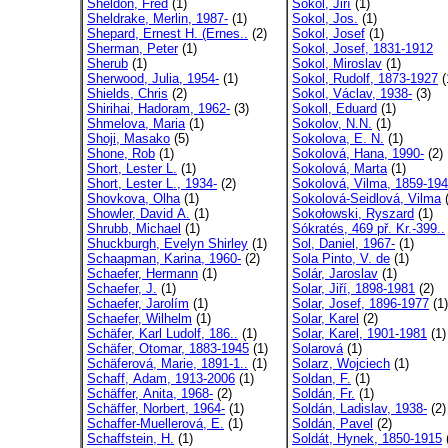
Sheldon, Fred
(1)
Sokol, Jiří
(1)
Sheldrake, Merlin, 1987-
(1)
Sokol, Jos.
(1)
Shepard, Ernest H. (Ernes..
(2)
Sokol, Josef
(1)
Sherman, Peter
(1)
Sokol, Josef, 1831-1912
Sherub
(1)
Sokol, Miroslav
(1)
Sherwood, Julia, 1954-
(1)
Sokol, Rudolf, 1873-1927
(
Shields, Chris
(2)
Sokol, Václav, 1938-
(3)
Shirihai, Hadoram, 1962-
(3)
Sokoll, Eduard
(1)
Shmelova, Maria
(1)
Sokolov, N.N.
(1)
Shoji, Masako
(5)
Sokolova, E. N.
(1)
Shone, Rob
(1)
Sokolová, Hana, 1990-
(2)
Short, Lester L.
(1)
Sokolová, Marta
(1)
Short, Lester L., 1934-
(2)
Sokolová, Vilma, 1859-19
Shovkova, Olha
(1)
Sokolová-Seidlová, Vilma
(
Showler, David A.
(1)
Sokołowski, Ryszard
(1)
Shrubb, Michael
(1)
Sókratés, 469 př. Kr.-399..
Shuckburgh, Evelyn Shirley
(1)
Sol, Daniel, 1967-
(1)
Schaapman, Karina, 1960-
(2)
Sola Pinto, V. de
(1)
Schaefer, Hermann
(1)
Solár, Jaroslav
(1)
Schaefer, J.
(1)
Solar, Jiří, 1898-1981
(2)
Schaefer, Jarolím
(1)
Solar, Josef, 1896-1977
(1)
Schaefer, Wilhelm
(1)
Solar, Karel
(2)
Schäfer, Karl Ludolf, 186..
(1)
Solar, Karel, 1901-1981
(1)
Schäfer, Otomar, 1883-1945
(1)
Solarová
(1)
Schäferová, Marie, 1891-1..
(1)
Solarz, Wojciech
(1)
Schaff, Adam, 1913-2006
(1)
Soldan, F.
(1)
Schäffer, Anita, 1968-
(2)
Soldán, Fr.
(1)
Schäffer, Norbert, 1964-
(1)
Soldán, Ladislav, 1938-
(2)
Schaffer-Muellerová, E.
(1)
Soldán, Pavel
(2)
Schaffstein, H.
(1)
Soldát, Hynek, 1850-1915