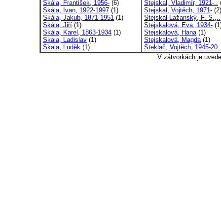
Skála, František, 1956-
(6)
Stejskal, Vladimír, 1921-..
Skála, Ivan, 1922-1997
(1)
Stejskal, Vojtěch, 1971-
(2
Skála, Jakub, 1871-1951
(1)
Stejskal-Lažanský, F. S.,..
Skála, Jiří
(1)
Stejskalová, Eva, 1934-
(1
Skála, Karel, 1863-1934
(1)
Stejskalová, Hana
(1)
Skala, Ladislav
(1)
Stejskalová, Magda
(1)
Skala, Luděk
(1)
Steklač, Vojtěch, 1945-20.
V zátvorkách je uved