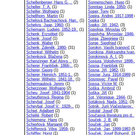
Schellenberger, Hans G.,..
(2)
Sonnenschein, Hugo
(1)
Scheller, T. A.
(1)
Sonntag, Linda, 1950-
(1)
Scheller, Wolfgang
(1)
Soper, Tony
(1)
Schellhorn, Martin
(1)
Sopira, Andrej, 1917-1998
Schelová Bachrachová, Han..
(1)
Sopka
(1)
Schelvis, Jaap, 1960-
(1)
Sopko, Jiří, 1942-
(3)
Schemann, Ludwig, 1852-19..
(1)
Sopoliga, Miroslav
(2)
Schenk, Erzsébet
(1)
Sopolyha, Myroslav, 1946-
Schenk, Josef
(1)
Sorga, Zbiegniew
(1)
Schenk, Walter
(1)
Sorge, Siegfried
(1)
Schenk, Zdeněk, 1980-
(31)
Sorokin, Vasilij Ivanovič
(1
Schenkel, Wilhelm
(1)
Sorokina, Aleksandra Ivan.
Schenková, Blažena
(2)
Sorokinová, A. I.
(2)
Schenzinger, Karl Aloys,..
(1)
Sosjura, Volodymyr, 1898-.
Scherer, František, 1866-..
(1)
Sosna, František
(1)
Scherer, Georg
(1)
Sosna, Jiří, 1982-
(1)
Scherer, Heinrich, 1851-1..
(2)
Sosnar, Jura, 1914-1989
(1
Scherer, Wilhelm, 1841-18..
(1)
Sosnovec, Pavel
(1)
Schermaulová, Jenny
(1)
Sossa, Víctor M.
(1)
Scherzinger, Wolfgang
(2)
Soška, Ambrož
(1)
Scheu, Josef, 1841-1904
(1)
Soška, Jiří
(1)
Scheuflerová, Regina
(1)
Sot, Véronique, 1944-
(1)
Scheybal, Josef
(1)
Sotáková, Naďa, 1951-
(3)
Scheybal, Josef V., 1928-..
(1)
Sotnik, Jurij Vjačeslavov..
Schiel, Adalbert
(2)
Sotolář, Josef
(3)
Schiélé, Robert
(1)
Současná literatura pro d..
Schiemenz, Hans
(1)
Souček, J. B.
(4)
Schierlová, Margaret
(3)
Souček, Jan
(2)
Schifferová, Věra, 1959-
(1)
Souček, Jan, 1899-1983
(5
Schiffler, Horst
(1)
Souček, Josef Bohumil, 19