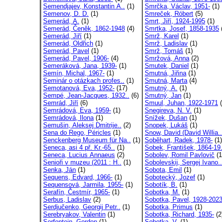
Semendjajev, Konstantin A..
(1)
Smrčka, Václav, 1951-
(1)
Semenov, D. D.
(1)
Smreček, Róbert
(5)
Semerád, A.
(1)
Smrt, Jiří, 1924-1995
(1)
Semerád, Čeněk, 1862-1948
(4)
Smrtka, Josef, 1858-1935
Semerád, Jiří
(1)
Smrž, Karel
(1)
Semerád, Oldřich
(1)
Smrž, Ladislav
(1)
Semerád, Pavel
(1)
Smrž, Tomáš
(1)
Semerád, Pavel, 1906-
(4)
Smržová, Anna
(2)
Semeráková, Jana, 1939-
(1)
Smutek, Daniel
(1)
Semín, Michal, 1967-
(1)
Smutná, Jiřina
(1)
Seminár o otázkach profes..
(1)
Smutná, Marta
(4)
Semotanová, Eva, 1952-
(17)
Smutný, A.
(1)
Sempé, Jean-Jacques, 1932..
(6)
Smutný, Jan
(1)
Semrád, Jiří
(6)
Smuul, Juhan, 1922-1971
(
Semrádová, Eva, 1959-
(1)
Snegireva, N. V.
(1)
Semrádová, Ilona
(1)
Snížek, Dušan
(1)
Semušin, Aleksej Dmitrije..
(2)
Snopek, Lukáš
(1)
Sena do Rego, Péricles
(1)
Snow, David (David Willia..
Senckenberg Museum für Na..
(1)
Soběhart, Radek, 1978-
(1)
Seneca, asi 4 př. Kr.-65..
(1)
Sobek, František, 1864-19.
Seneca, Lucius Annaeus
(2)
Sobolev, Romil Pavlovič
(1
Senioři v muzeu (2011 : H..
(1)
Sobolevskij, Sergej Ivano..
Senka, Ján
(1)
Sobota, Emil
(1)
Sequens, Edvard, 1966-
(1)
Sobotecký, Jozef
(1)
Sequensová, Jarmila, 1955-
(1)
Sobotík, B.
(1)
Serafín, Čestmír, 1965-
(1)
Sobotka, M.
(1)
Serbus, Ladislav
(2)
Sobotka, Pavel, 1928-202
Serdjučenko, Georgij Petr..
(1)
Sobotka, Primus
(1)
Serebryakov, Valentin
(1)
Sobotka, Richard, 1935-
(2
Serfontein, Gordon
(1)
Sobotka, V.
(1)