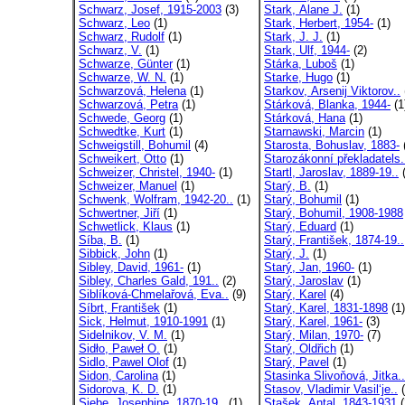
Schwarz, Josef, 1915-2003
(3)
Stark, Alane J.
(1)
Schwarz, Leo
(1)
Stark, Herbert, 1954-
(1)
Schwarz, Rudolf
(1)
Stark, J. J.
(1)
Schwarz, V.
(1)
Stark, Ulf, 1944-
(2)
Schwarze, Günter
(1)
Stárka, Luboš
(1)
Schwarze, W. N.
(1)
Starke, Hugo
(1)
Schwarzová, Helena
(1)
Starkov, Arsenij Viktorov..
Schwarzová, Petra
(1)
Stárková, Blanka, 1944-
(1
Schwede, Georg
(1)
Stárková, Hana
(1)
Schwedtke, Kurt
(1)
Starnawski, Marcin
(1)
Schweigstill, Bohumil
(4)
Starosta, Bohuslav, 1883-
Schweikert, Otto
(1)
Starozákonní překladatels.
Schweizer, Christel, 1940-
(1)
Startl, Jaroslav, 1889-19..
(
Schweizer, Manuel
(1)
Starý, B.
(1)
Schwenk, Wolfram, 1942-20..
(1)
Starý, Bohumil
(1)
Schwertner, Jiří
(1)
Starý, Bohumil, 1908-1988
Schwetlick, Klaus
(1)
Starý, Eduard
(1)
Síba, B.
(1)
Starý, František, 1874-19..
Sibbick, John
(1)
Starý, J.
(1)
Sibley, David, 1961-
(1)
Starý, Jan, 1960-
(1)
Sibley, Charles Gald, 191..
(2)
Starý, Jaroslav
(1)
Siblíková-Chmelařová, Eva..
(9)
Starý, Karel
(4)
Síbrt, František
(1)
Starý, Karel, 1831-1898
(1)
Sick, Helmut, 1910-1991
(1)
Starý, Karel, 1961-
(3)
Sidelnikov, V. M.
(1)
Starý, Milan, 1970-
(7)
Sidło, Paweł O.
(1)
Starý, Oldřich
(1)
Sidlo, Pawel Olof
(1)
Starý, Pavel
(1)
Sidon, Carolina
(1)
Stasinka Slivoňová, Jitka..
Sidorova, K. D.
(1)
Stasov, Vladimir Vasil‘je..
(
Siebe, Josephine, 1870-19..
(1)
Stašek, Antal, 1843-1931
(