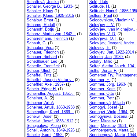
Schaftová, Jesika
(1)
Solé, Lluís
Schaller, George B., 1933-
(1)
Solitude, H.
(1)
Schaller, Klaus
(1)
Solitude, Hanuš, 1886-195
Schaller, Klaus, 1925-2015
(1)
Sollors, Paul
(2)
Schälow, Ernst
(1)
Solodovnikov, Vladimir Vi..
Schams, Rudolf
(2)
Solov'jev, I. V.
(1)
Schanoff, Botju
(1)
Solov'jev, Ivan Michajlov..
Schanz, Martin von, 1842-..
(1)
Solov'jev, V. D.
(2)
Scharrelmann, Heinrich
(1)
Solov'jeva, O. I.
(2)
Schaub, G.
(1)
Solov‘jev, Jevgenij Andre..
Schauber, Vera
(1)
Solovjev, E.
(1)
Schauer, Friedrich
(1)
Solovjev, Jan, 1922-2014
(
Schauer, Richard
(1)
Solpera, Jan, 1939-
(4)
Schedlbauer, Leo
(3)
Solský, Milič
(1)
Schedle, František
(1)
Solter, Aletha Jauch, 194..
Scheer, Ulrich
(1)
Soltis, Jonas F.
(1)
Scheffel, Fritz
(2)
Somerset Fry, Plantagenet
Scheffel, Joseph Victor v..
(3)
Sommer, E.
(1)
Scheffler, Axel, 1957-
(1)
Sommer, Jörg, 1963-
(4)
Schein, Edgar H.
(1)
Sommer, Karel
(1)
Scheindler, August, 1851-..
(1)
Sommer, Otto
(1)
Scheiner, A.
(2)
Sommer, Petr
(2)
Scheiner, Artuš
Sommerová, Milada
(1)
Scheiner, Artuš, 1863-1938
(9)
Somogyi, Josef
(1)
Scheinpflug, Karel, 1869-..
(1)
Somogyi, Viola, 1964-
(3)
Scheiwl, Josef
(1)
Somogyiová, Božena
(1)
Scheiwl, Josef, 1833-1912
(1)
Somr, Miroslav
(1)
Schejbalová, Alena
(2)
Somr, Miroslav, 1931-
(2)
Schell, Antonín, 1849-1926
(1)
Sonnbergerová, Marta
(1)
Schelle, Karel, 1952-
(2)
Sonnbergová, Marta, 1944