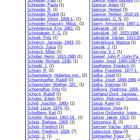
Schneider, Paul
(1)
Spence, Ralph Beckett
(1)
Schneider, Paula
(1)
Spencer, Adam
(1)
Schneider, R.
(1)
Spencer, Herbert
(3)
Schneider, Rudolf
(1)
Spencer, Herbert, 1820-19.
Schneider, Viktor, 1899-1..
(1)
Speranskij, G. N.
(1)
Schneider-Trnavský, Mikul..
(1)
Sperry, Armstrong, 1897-1.
Schneiderová, Eva, 1961-
(2)
Spěváček, Jiří
(1)
Schneidewin, F. G.
(1)
Spěváček, Jiří, 1923-1996
Schnek, Fritz
(1)
Spěváček, Václav, 1913-20
Schnerch, Jaroslav, 1943-
(1)
Spěváčková, Martina
(1)
Schnirch, Julius
(1)
Spevák, J.
(1)
Schnirch, Milan
(1)
Spicyna, V. I.
(1)
Schöbel, Heinz, 1913-1980
(1)
Spiegel, John P. (John Pa.
Schodde, Richard, 1936-
(1)
Spieler, Josef, 1900-1987
(
Schoebl, J.
(1)
Spielhagen, Friedrich
(1)
Schoen, R.
(2)
Spilka, František, 1877-1..
Schoenebeck, Hubertus von..
(2)
Spilka, Josef
(1)
Schoenhoeffer, Rudolf
(1)
Spilka, Josef, 1899-1986
(
Schoenichen, Walther, 187..
(1)
Spilka, Vratislav
(1)
Schoenpflug, Fritz
(1)
Spilková, Vladimíra, 1956-
Schoch, Rudolf
(1)
Spirhanzl-Duriš, Jaroslav..
Scholes, Edwin
(1)
Spirkin, Aleksandr Georgi..
Scholl, Joachim, 1960-
(1)
Spisar, Karel
(1)
Scholl, Lucie, 1974-
(1)
Spišáková, Viera
(1)
Schollberg, Karl
(1)
Spitzer Ostřanská, Ivana,.
Scholtis, August, 1901-19..
(1)
Spitzer, Jakob, 1813-
(1)
Scholz, Barbara, 1969-
(1)
Spitzerová, B.
(1)
Scholz, Friedrich
(1)
Spitzner, Václav, 1852-19..
Scholz, Friedrich, 1928-
(7)
Splavcová, Hana
(2)
Scholz, J.
(1)
Splittgerber, Franz
(1)