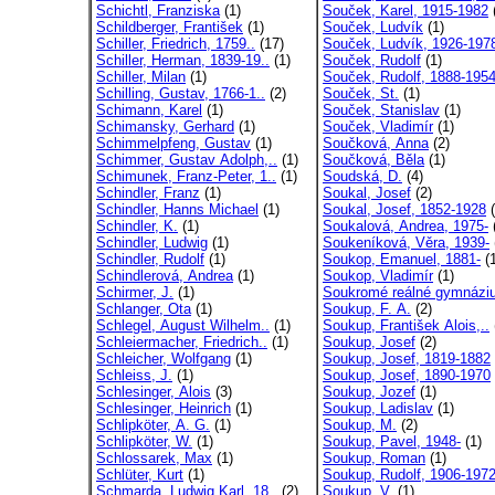
Schichtl, Franziska
(1)
Souček, Karel, 1915-1982
Schildberger, František
(1)
Souček, Ludvík
(1)
Schiller, Friedrich, 1759..
(17)
Souček, Ludvík, 1926-197
Schiller, Herman, 1839-19..
(1)
Souček, Rudolf
(1)
Schiller, Milan
(1)
Souček, Rudolf, 1888-195
Schilling, Gustav, 1766-1..
(2)
Souček, St.
(1)
Schimann, Karel
(1)
Souček, Stanislav
(1)
Schimansky, Gerhard
(1)
Souček, Vladimír
(1)
Schimmelpfeng, Gustav
(1)
Součková, Anna
(2)
Schimmer, Gustav Adolph,..
(1)
Součková, Běla
(1)
Schimunek, Franz-Peter, 1..
(1)
Soudská, D.
(4)
Schindler, Franz
(1)
Soukal, Josef
(2)
Schindler, Hanns Michael
(1)
Soukal, Josef, 1852-1928
(
Schindler, K.
(1)
Soukalová, Andrea, 1975-
Schindler, Ludwig
(1)
Soukeníková, Věra, 1939-
Schindler, Rudolf
(1)
Soukop, Emanuel, 1881-
(1
Schindlerová, Andrea
(1)
Soukop, Vladimír
(1)
Schirmer, J.
(1)
Soukromé reálné gymnázi
Schlanger, Ota
(1)
Soukup, F. A.
(2)
Schlegel, August Wilhelm..
(1)
Soukup, František Alois,..
Schleiermacher, Friedrich..
(1)
Soukup, Josef
(2)
Schleicher, Wolfgang
(1)
Soukup, Josef, 1819-1882
Schleiss, J.
(1)
Soukup, Josef, 1890-1970
Schlesinger, Alois
(3)
Soukup, Jozef
(1)
Schlesinger, Heinrich
(1)
Soukup, Ladislav
(1)
Schlipköter, A. G.
(1)
Soukup, M.
(2)
Schlipköter, W.
(1)
Soukup, Pavel, 1948-
(1)
Schlossarek, Max
(1)
Soukup, Roman
(1)
Schlüter, Kurt
(1)
Soukup, Rudolf, 1906-197
Schmarda, Ludwig Karl, 18..
(2)
Soukup, V.
(1)