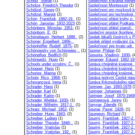
Scholz, Stefan
(1)
Společnost Edvarda Bene
Scholze, Friedrich Theodor
(1)
Společnost Montessori
(1)
Schölzel, Georg
(1)
Společnost pro mozkově k
Schölzel, Margot
(2)
Společnost pro technologi.
Schön, František, 1882-19..
(1)
Společnost přátel knihy p..
Schön, Jaroslav, 1932-2023
(2)
Společnost přátel Podkarp.
Schönberg, Miroslav, 1951-
(1)
Společnost přátel staroži..
Schönborn, E.
(1)
Společný prostor (konfere.
Schönebaum, Herbert, 1888..
(2)
Spolek lékařů českých v P.
Schoner, Engelbert, 1906-..
Spolek přátel vydávání ča.
Schönhöffer, Rudolf, 1875-
(2)
Spoločnosť pre trvalo udr..
Schönowsky von Schönwies,..
(1)
Sporrer, Philipp
(1)
Schönpflug, Bedřich
(1)
Spousta, Vladimír, 1930-
(4
Schönweitz, Hugo
(1)
Spranger, Eduard, 1882-19.
Schools under scrutiny. Č..
(1)
Správa chráněné krajinné..
Schopper, Hans
(1)
Správa chráněné krajinné..
Schories, Marina
(1)
Správa chráněné krajinné..
Schote, Rico, 1968-
(1)
Správa jeskyní České repu
Schovancová, Irena
(1)
Správa Krkonošského náro
Schrader, Hans
(1)
Springer, Jan, 1893-1978
(
Schrader, Karl
(1)
Springer, Johannes
(1)
Schrader, Katrin
(1)
Springer, Josef, 1870-1949
Schrader, Wiebke, 1930-
(1)
Springerová, Jenny
(1)
Schrader, Wilhelm, 1817-1..
(1)
Sprynar, Zdeněk
(1)
Schratz, Michael, 1952-
(1)
Spunar, Pavel, 1928-
(1)
Schreiber, Hugo, 1943-
(2)
Spurgeon, Richard
(1)
Schreiber, Ludwig
(1)
Spurný, František, 1927-2.
Schreiber, Theodor, 1848-..
(1)
Spurný, František, 1927-2.
Schreiber, Vratislav
(1)
Spurný, František, 1927-2.
Schreiber, Vratislav, 192..
(1)
Spurný, František, 1927-2.