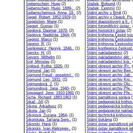
Siebenschein, Hugo
(2)
Stašek, Bohumil
(1)
Siebenschein, Hugo, 1889-..
(2)
Stašek, Čestmír
(1)
Siebenscheinová, Anna, 19..
(2)
Státní archiv v Brně
(1)
Siegel, Robert, 1852-1929
(1)
Státní archív v Opavě. Po.
Siegelstein, Marie
(1)
Státní diapositivový a fi..
(
Siegert, Gustav
(1)
Státní fotoměřický ústav..
Sieglová, Dagmar, 1970-
(2)
Státní historický ústav
(2)
Sieglová, Naděžda, 1944-
(3)
Státní knihovna České soc
Siegrist, Marco
(1)
Státní knihovna Českoslov
Siegrist, R.
(1)
Státní knihovna Českoslov
Sienkiewicz, Henryk, 1846..
(1)
Státní konference českosl.
Siercks, H.
(2)
Státní nakladatelství
(2)
Sievers, Wilhelm
(1)
Státní nakladatelství dět..
Sígl, Miroslav
(1)
Státní nakladatelství krá..
Síglová, Květa, 1926-
(1)
Státní okresní archiv (Fr..
(
Sigmond, Jan
(1)
Státní okresní archiv Ben..
Sigmund Freud - poselství..
(1)
Státní okresní archiv Jab..
Sigmund, Leo, 1931-
(1)
Státní okresní archiv Kro..
Sigmundová, J.
(1)
Státní okresní archiv Olo..
Sigmundová, Jana, 1940-
(1)
Státní okresní archiv Pře..
Sigsgaard, Jens, 1910-1991
(1)
Státní okresní archiv Pře..
Sicha, Richard, 1883-1963
(1)
Státní památková správa
(
Sikač, Jiří
(2)
Státní pedagogická knihov.
Sikora, Arkadiusz
(2)
Státní pedagogická knihov.
Sikora, Jan
(1)
Státní pedagogické naklad.
Sikorová, Zuzana, 1964-
(1)
Státní technická knihovna.
Sikorskaja, Tat'jana Serg..
(1)
Státní tiskárna
(1)
Sikorski, Hans
(1)
Státní ústav památkové pé
Sikorskij, Ivan Aleksejev..
(1)
Státní ústav památkové pé
Silaba, Rudolf
(1)
Státní ústřední archiv v..
(2