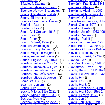
Sázelová, D.
(2)
Slama-Cazacu, Tatiana
(1)
Sázelová, Dagmar
(1)
Slaměník, František, 1845.
Sbor pro oslavu stých nar..
(1)
Slaminka, Vladimír
(6)
Sbor pro výzkum Slovenska..
(1)
Slaminka, Vladimír, 1902-.
Scarre, Christopher, 1954-
(1)
Slamková-Eľkoninová, Ĺ.
(
Scarry, Richard
(1)
Slámová, Galina
(1)
Science basic facts. Česky
(1)
Slaná Reissmannová, Jitka
Scofield, Paul
(1)
Slanař, Otakar, 1979-
(1)
Scollen, Chris
(1)
Slánská, Josefa
(1)
Scott, Gini Graham, 1942-
(1)
Slánská, Josefa, 1913-199
Scott, Paul
(1)
Slánská, Zuzana
(1)
Scott, Peter
(1)
Slánský, Rudolf
(1)
Scott, Richard, 1957-
(1)
Slapnička, František, 192..
Scottish Ornithologists'..
(1)
Slater, Peter, 1932-2020
(2
Scougal, Harry James
(1)
Slavata z Chlumu a Košum
Scribe, Augustin Eugéne
(1)
Slavický, Miroslav
(2)
Scribe, Augustin-Eugéne
(1)
Slavický, Tomáš, 1973-
(1)
Scribe, Eugène, 1791-1861..
(1)
Slavíček, Jiří
(1)
Sdružení knihoven České r..
(2)
Slavíček, Lubomír, 1949-
(
Sdružení knihoven ČR (Brn..
(1)
Slavíčková, Pavla, 1979-
(
Sdružení pro dětskou tane..
(1)
Slavík, Bedřich, 1911-1979
Sdružení pro Ottův slovní..
(4)
Slavík, Eduard, 1863-1942
Sdružení středisek ekolog..
(2)
Slavík, Fr.
(1)
Seale, W. T. C.
(3)
Slavík, Fr. A.
(1)
Seaman, Benjamin
(1)
Slavík, Frant.
(2)
Sebök, Éva, 1927-
(1)
Slavík, František Augusti..
Secká, Milena, 1957-2021
(1)
Slavík, František, 1876-1..
Secký, Rudolf, 1869-1931
(1)
Slavík, Herbert, 1963-
(1)
Secrest, Meryle
(1)
Slavík, Jan
(4)
Sečenov, Ivan Michajlovič..
(5)
Slavík, Jan, 1885-1978
(2)