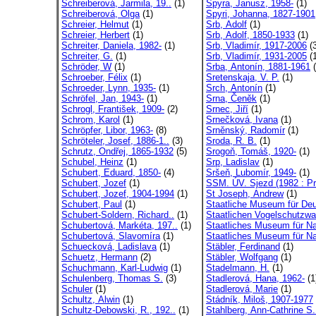
Schreiberová, Jarmila, 19..
(1)
Spyra, Janusz, 1958-
(1)
Schreiberová, Olga
(1)
Spyri, Johanna, 1827-1901
Schreier, Helmut
(1)
Srb, Adolf
(1)
Schreier, Herbert
(1)
Srb, Adolf, 1850-1933
(1)
Schreiter, Daniela, 1982-
(1)
Srb, Vladimír, 1917-2006
(3
Schreiter, G.
(1)
Srb, Vladimír, 1931-2005
(1
Schröder, W
(1)
Srba, Antonín, 1881-1961
(
Schroeber, Félix
(1)
Sretenskaja, V. P.
(1)
Schroeder, Lynn, 1935-
(1)
Srch, Antonín
(1)
Schröfel, Jan, 1943-
(1)
Srna, Čeněk
(1)
Schrogl, František, 1909-
(2)
Srnec, Jiří
(1)
Schrom, Karol
(1)
Srnečková, Ivana
(1)
Schröpfer, Libor, 1963-
(8)
Srněnský, Radomír
(1)
Schröteler, Josef, 1886-1..
(3)
Sroda, R. B.
(1)
Schrutz, Ondřej, 1865-1932
(5)
Srogoň, Tomáš, 1920-
(1)
Schubel, Heinz
(1)
Srp, Ladislav
(1)
Schubert, Eduard, 1850-
(4)
Sršeň, Lubomír, 1949-
(1)
Schubert, Jozef
(1)
SSM. ÚV. Sjezd (1982 : Pr
Schubert, Jozef, 1904-1994
(1)
St Joseph, Andrew
(1)
Schubert, Paul
(1)
Staatliche Museum für Deu
Schubert-Soldern, Richard..
(1)
Staatlichen Vogelschutzwa
Schubertová, Markéta, 197..
(1)
Staatliches Museum für Na
Schubertová, Slavomíra
(1)
Staatliches Museum für Na
Schuecková, Ladislava
(1)
Stäbler, Ferdinand
(1)
Schuetz, Hermann
(2)
Stäbler, Wolfgang
(1)
Schuchmann, Karl-Ludwig
(1)
Stadelmann, H.
(1)
Schulenberg, Thomas S.
(3)
Stadlerová, Hana, 1962-
(1
Schuler
(1)
Stadlerová, Marie
(1)
Schultz, Alwin
(1)
Stádník, Miloš, 1907-1977
Schultz-Debowski, R., 192..
(1)
Stahlberg, Ann-Cathrine S.