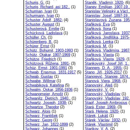
Schurig, G.
(1)
Staněk, Vladimír, 1920-
(6)
Schurig, Richard, asi 182..
(1)
Stanev, Emilijan, 1907-19..
Schurman, Ivan
(1)
Stanislav Velinský a Václ..
Schurmann, Ivan
(1)
Stanislav, Josef, 1897-19..
Schuster, Adolf, 1882-
(4)
Stanislavová, Zuzana, 195
Schuster, August
(1)
Staňková, Eva
(2)
Schusterová, Emilie
(1)
Staňková, Ilona
(1)
Schücková, Ladislava
(1)
Staňková, Jaroslava, 1937
Schüller, Ch.
(1)
Staňková, Jindřiška, 1975-
Schürenberg, B.
(1)
Staňková, Lenka
(1)
Schürer, Ernst
(1)
Stanková, M.
(1)
Schütz, Bohumil, 1903-1993
(1)
Staňková, Vladimíra, 1987
Schütz, Otakar, 1907-1969
(1)
Staňková, Vlasta
(1)
Schütze, Friedrich
(1)
Staňková, Vlasta, 1929-
(1
Schützová, Růžena, 1891-
(3)
Stankovský, Josef Jiří, 1..
Schüz, Ernst, 1901-1991
(3)
Stanners, D. A., 1955-
(1)
Schwab, Erasmus, 1831-1917
(5)
Stano, Jiří, 1926-2017
(1)
Schwab, Gustav
(1)
Stanojević, Stanoje, 1874.
Schwabe, Willmar
(1)
Stanová, Viera, 1968-
(1)
Schwabiková, Kateřina
(5)
Stanovský, Aleš
(1)
Schwalm, Oskar, 1856-1936
(1)
Stanovský, V.
(1)
Schwangmeier, Arnošt
(1)
Stanovský, Vladislav
(1)
Schwanitz, Dietrich, 1940..
(1)
Stanovský, Vladislav, 192.
Schwartz, Joseph, 1938-
(1)
Stapf, Joseph Ambrosius
(
Schwartze, Theodor
(2)
Stará, Ester, 1969-
(3)
Schwarz, Alois
(1)
Stará, Helena, 1920-
(1)
Schwarz, František
(1)
Stárek, Lukáš
(1)
Schwarz, Georg
(1)
Stárek, Václav, 1932-
(1)
Schwarz, Jan, 1822-1899
(2)
Stárek, Vlastimil
(2)
Schwarz, Johannes
(1)
Starikov, V. A.
(2)