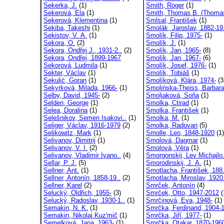
Sekerka, J.
(1)
Smith, Roger
(1)
Sekerová, Ela
(1)
Smith, Thomas B. (Thomas
Sekerová, Klementina
(1)
Smlsal, František
(1)
Sekiba, Takeshi
(1)
Smolák, Jaroslav, 1882-19.
Sekistov, V. A.
(1)
Smolík, Filip, 1975-
(1)
Sekora, O.
(2)
Smolík, J.
(1)
Sekora, Ondřej J., 1931-2..
(2)
Smolík, Jan, 1965-
(8)
Sekora, Ondřej, 1899-1967
Smolík, Jan, 1967-
(6)
Sekorová, Ludmila
(1)
Smolík, Josef, 1976-
(1)
Sekter, Václav
(1)
Smolík, Tobiáš
(1)
Sekulić, Goran
(1)
Smolíková, Klára, 1974-
(3
Sekyrková, Milada, 1966-
(1)
Smolińska-Theiss, Barbar
Selby, David, 1945-
(2)
Smoljaková, Soňa
(1)
Selden, George
(1)
Smolka, Ctirad
(1)
Selea, Doralina
(1)
Smolka, František
(1)
Selešnikov, Semen Isakovi..
(1)
Smolka, M.
(1)
Seliger, Václav, 1916-1979
(2)
Smolka, Radovan
(5)
Selikowitz, Mark
(1)
Smolle, Leo, 1848-1920
(1)
Selivanov, Dimitrij
(1)
Smolová, Dagmar
(1)
Selivanov, V. I.
(2)
Smolová, Věra
(1)
Selivanov, Vladimir Ivano..
(4)
Smorgonskij, Lev Michajlo.
Sellar, P. J.
(5)
Smorodinskij, J. A.
(1)
Sellner, Ant.
(1)
Smotlacha, František, 188.
Sellner, Antonín, 1858-19..
(2)
Smotlacha, Miroslav, 1920.
Sellner, Karel
(2)
Smrček, Antonín
(4)
Selucký, Oldřich, 1955-
(3)
Smrček, Otto, 1947-2012
(
Selucký, Radoslav, 1930-1..
(1)
Smrčinová, Eva, 1948-
(1)
Semakin, N. K.
(1)
Smrčka, Ferdinand, 1904-1
Semakin, Nikolaj Kuz'mič
(1)
Smrčka, Jiří, 1977-
(1)
Semelková, Jana, 1963-
(1)
Smrčka, Otakar, 1870-196