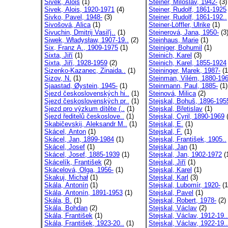
Sivek, Alois
(1)
Steiner, Miloslav, 1942-
(3)
Sivek, Alois, 1920-1971
(4)
Steiner, Rudolf, 1861-1925
Sivko, Pavel, 1948-
(3)
Steiner, Rudolf, 1861-192..
Sivošová, Alica
(1)
Steiner-Löffler, Ulrike
(1)
Sivuchin, Dmitrij Vasil'j..
(1)
Steinerová, Jana, 1950-
(3
Siwek, Władysław, 1907-19..
(2)
Steinhaus, Marie
(1)
Six, Franz A., 1909-1975
(1)
Steiniger, Bohumil
(1)
Sixta, Jiří
(1)
Steinich, Karel
(3)
Sixta, Jiří, 1928-1959
(2)
Steinich, Karel, 1855-1924
Sizenko-Kazanec, Zinaida..
(1)
Steininger, Marek, 1987-
(1
Sizov, N.
(1)
Steinman, Vilém, 1880-19
Sjaastad, Øystein, 1945-
(1)
Steinmann, Paul, 1885-
(1)
Sjezd československých hi..
(1)
Steinová, Milica
(2)
Sjezd československých pr..
(1)
Stejskal, Bohuš, 1896-195
Sjezd pro výzkum dítěte (..
(1)
Stejskal, Břetislav
(1)
Sjezd ředitelů českoslove..
(1)
Stejskal, Cyril, 1890-1969
(
Skabičevskij, Aleksandr M..
(1)
Stejskal, E.
(1)
Skácel, Anton
(1)
Stejskal, F.
(1)
Skácel, Jan, 1899-1984
(1)
Stejskal, František, 1905..
Skácel, Josef
(1)
Stejskal, Jan
(1)
Skácel, Josef, 1885-1939
(1)
Stejskal, Jan, 1902-1972
(
Skácelík, František
(2)
Stejskal, Jiří
(1)
Skácelová, Olga, 1956-
(1)
Stejskal, Karel
(1)
Skakuj, Michał
(1)
Stejskal, Karl
(3)
Skála, Antonín
(1)
Stejskal, Lubomír, 1920-
(1
Skála, Antonín, 1891-1953
(1)
Stejskal, Pavel
(1)
Skála, B.
(1)
Stejskal, Robert, 1978-
(2)
Skála, Bohdan
(2)
Stejskal, Václav
(2)
Skála, František
(1)
Stejskal, Václav, 1912-19..
Skála, František, 1923-20..
(1)
Stejskal, Václav, 1922-19..