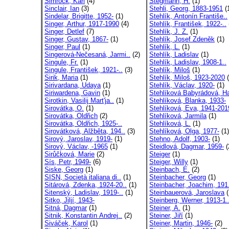
Simrock, Karl
(4)
Stegmann, H.
(1)
Sinclair, Ian
(3)
Stehli, Georg, 1883-1951
(
Sindelar, Brigitte, 1952-
(1)
Stehlík, Antonín Františe..
Singer, Arthur, 1917-1990
(4)
Stehlík, František, 1922-..
Singer, Detlef
(7)
Stehlík, J. Z.
(1)
Singer, Gustav, 1867-
(1)
Stehlík, Josef Zdeněk
(1)
Singer, Paul
(1)
Stehlík, L.
(1)
Singerová-Nečesaná, Jarmi..
(2)
Stehlík, Ladislav
(1)
Singule, Fr.
(1)
Stehlík, Ladislav, 1908-1..
Singule, František, 1921-..
(3)
Stehlík, Miloš
(1)
Sirik, Maria
(1)
Stehlík, Miloš, 1923-2020
(
Sirivardana, Udaya
(1)
Stehlík, Václav, 1920-
(1)
Siriwardena, Gavin
(1)
Stehlíková Babyrádová, Ha
Sirotkin, Vasilij Mart'ja..
(1)
Stehlíková, Blanka, 1933-
Sirovátka, O.
(1)
Stehlíková, Eva, 1941-201
Sirovátka, Oldřich
(2)
Stehlíková, Jarmila
(1)
Sirovátka, Oldřich, 1925-..
Stehlíková, L.
(1)
Sirovátková, Alžběta, 194..
(3)
Stehlíková, Olga, 1977-
(1)
Sirový, Jaroslav, 1919-
(1)
Stehno, Adolf, 1903-
(1)
Sirový, Václav, -1965
(1)
Steidlová, Dagmar, 1959-
(
Sirůčková, Marie
(2)
Steiger
(1)
Sís, Petr, 1949-
(6)
Steiger, Willy
(1)
Siske, Georg
(1)
Steinbach, E.
(2)
SISN, Società italiana di..
(1)
Steinbacher, Georg
(1)
Sitárová, Zdenka, 1924-20..
(1)
Steinbacher, Joachim, 191.
Sitenský, Ladislav, 1919-..
(1)
Steinbauerová, Jaroslava
(
Sitko, Jiljí, 1943-
Steinberg, Werner, 1913-1.
Sitná, Dagmar
(1)
Steiner, A.
(1)
Sitnik, Konstantin Andrej..
(2)
Steiner, Jiří
(1)
Siváček, Karol
(1)
Steiner, Martin, 1946-
(2)