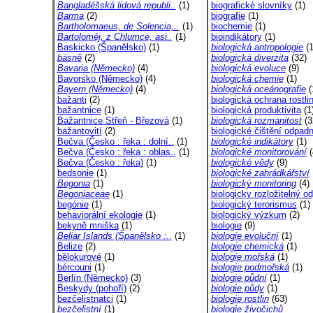
Bangladéšská lidová republi..
(1)
biografické slovníky
(1)
Barma
(2)
biografie
(1)
Bartholomaeus, de Solencia,..
(1)
biochemie
(1)
Bartoloměj, z Chlumce, asi..
(1)
bioindikátory
(1)
Baskicko (Španělsko)
(1)
biologická antropologie
(1
básně
(2)
biologická diverzita
(32)
Bavaria (Německo)
(4)
biologická evoluce
(9)
Bavorsko (Německo)
(4)
biologická chemie
(1)
Bayern (Německo)
(4)
biologická oceánografie
(
bažanti
(2)
biologická ochrana rostli
bažantnice
(1)
biologická produktivita
(1
Bažantnice Střeň - Březová
(1)
biologická rozmanitost
(3
bažantovití
(2)
biologické čištění odpadn
Bečva (Česko : řeka : dolní..
(1)
biologické indikátory
(1)
Bečva (Česko : řeka : oblas..
(1)
biologické monitorování
(
Bečva (Česko : řeka)
(1)
biologické vědy
(9)
bedsonie
(1)
biologické zahrádkářství
Begonia
(1)
biologický monitoring
(4)
Begoniaceae
(1)
biologicky rozložitelný od
begónie
(1)
biologický terorismus
(1)
behaviorální ekologie
(1)
biologický výzkum
(2)
bekyně mniška
(1)
biologie
(9)
Beliar Islands (Španělsko :..
(1)
biologie evoluční
(1)
Belize
(2)
biologie chemická
(1)
bělokurové
(1)
biologie mořská
(1)
bércouni
(1)
biologie podmořská
(1)
Berlín (Německo)
(3)
biologie půdní
(1)
Beskydy (pohoří)
(2)
biologie půdy
(1)
bezčelistnatci
(1)
biologie rostlin
(63)
bezčelistní
(1)
biologie živočichů