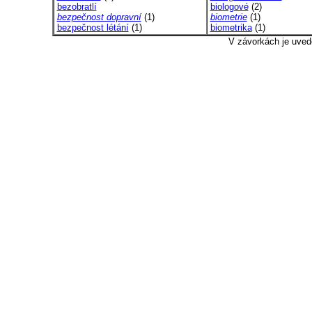
bezobratlí
biologové
(2)
bezpečnost dopravní
(1)
biometrie
(1)
bezpečnost létání
(1)
biometrika
(1)
V závorkách je uved