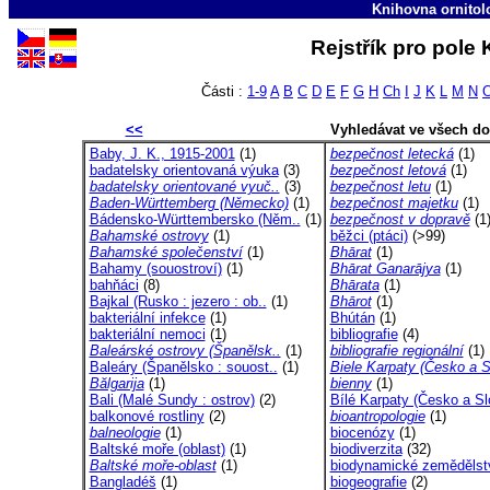
Knihovna ornitol
Rejstřík pro pole
Části :
1-9
A
B
C
D
E
F
G
H
Ch
I
J
K
L
M
N
<<
Vyhledávat ve všech d
Baby, J. K., 1915-2001
(1)
bezpečnost letecká
(1)
badatelsky orientovaná výuka
(3)
bezpečnost letová
(1)
badatelsky orientované vyuč..
(3)
bezpečnost letu
(1)
Baden-Württemberg (Německo)
(1)
bezpečnost majetku
(1)
Bádensko-Württembersko (Něm..
(1)
bezpečnost v dopravě
(1
Bahamské ostrovy
(1)
běžci (ptáci)
(>99)
Bahamské společenství
(1)
Bhārat
(1)
Bahamy (souostroví)
(1)
Bhārat Ganarājya
(1)
bahňáci
(8)
Bhārata
(1)
Bajkal (Rusko : jezero : ob..
(1)
Bhārot
(1)
bakteriální infekce
(1)
Bhútán
(1)
bakteriální nemoci
(1)
bibliografie
(4)
Baleárské ostrovy (Španělsk..
(1)
bibliografie regionální
(1)
Baleáry (Španělsko : souost..
(1)
Biele Karpaty (Česko a S
Bălgarija
(1)
bienny
(1)
Bali (Malé Sundy : ostrov)
(2)
Bílé Karpaty (Česko a Sl
balkonové rostliny
(2)
bioantropologie
(1)
balneologie
(1)
biocenózy
(1)
Baltské moře (oblast)
(1)
biodiverzita
(32)
Baltské moře-oblast
(1)
biodynamické zemědělst
Bangladéš
(1)
biogeografie
(2)