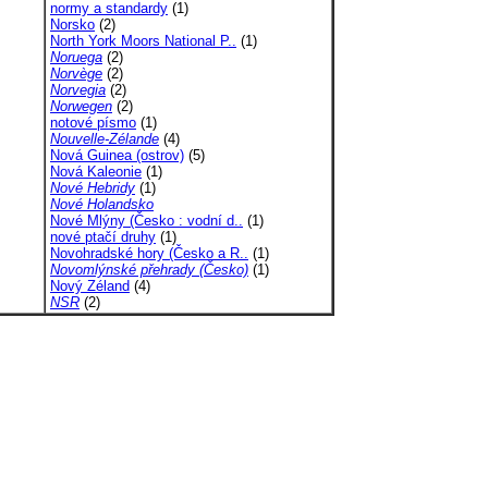
normy a standardy
(1)
Norsko
(2)
North York Moors National P..
(1)
Noruega
(2)
Norvège
(2)
Norvegia
(2)
Norwegen
(2)
notové písmo
(1)
Nouvelle-Zélande
(4)
Nová Guinea (ostrov)
(5)
Nová Kaleonie
(1)
Nové Hebridy
(1)
Nové Holandsko
Nové Mlýny (Česko : vodní d..
(1)
nové ptačí druhy
(1)
Novohradské hory (Česko a R..
(1)
Novomlýnské přehrady (Česko)
(1)
Nový Zéland
(4)
NSR
(2)