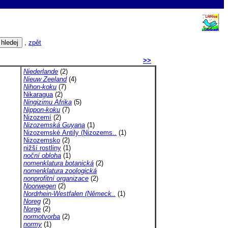
N
,
zpět
>>
Niederlande
(2)
Nieuw Zeeland
(4)
Nihon-koku
(7)
Nikaragua
(2)
Ningizimu Afrika
(5)
Nippon-koku
(7)
Nizozemí
(2)
Nizozemská Guyana
(1)
Nizozemské Antily (Nizozems..
(1)
Nizozemsko
(2)
nižší rostliny
(1)
noční obloha
(1)
nomenklatura botanická
(2)
nomenklatura zoologická
nonprofitní organizace
(2)
Noorwegen
(2)
Nordrhein-Westfalen (Německ..
(1)
Noreg
(2)
Norge
(2)
normotvorba
(2)
normy
(1)