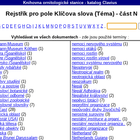
Knihovna ornitologické stanice
-
katalog
Clavius
Rejstřík pro pole Klíčova slova (Téma) - část 
B
C
D
E
F
G
H
Ch
I
J
K
L
M
N
O
P
Q
R
S
T
U
V
W
X
Y
Z
,
Vyhledávat ve všech dokumentech
-
zde jsou použité termíny :
ann-Museum
(1)
nemoci nervového systému
(1)
ann-Museum Köthen
(1)
nemoci ptáků
(2)
ra (Španělsko)
(1)
nemoci rostlin
(5)
re (Španělsko)
(1)
nemoci rostlin virové
(1)
rsko (Španělsko)
(1)
nemoci systému nervového
(1)
dy rybářské
(1)
Neopterygii
(1)
y
(7)
Neotropical realm
(3)
y
(1)
neotropická oblast
(3)
vy studijní
(1)
neozoikum
(1)
y a postoje
(1)
Nepál
(2)
sloví botanické
(2)
Nepāl Adhirājya
(2)
sloví odborné
(1)
Nepálské království
(2)
sloví zoologické
nepěvci (ptáci)
(7)
slovné slovníky
(7)
neprofitní organizace
(2)
East
(28)
nepůvodní druhy živočichů
(2)
ická oblast
(2)
nerostné suroviny
(3)
(stát USA)
(1)
nestátní instituce a organi..
(1)
ká tělesa
(1)
nestátní neziskové organiza..
(2)
ké objekty
(1)
nestátní organizace
(1)
ska
(1)
Netherland
(2)
a Brunei Darussalam
(1)
Netherlands Guiana
(1)