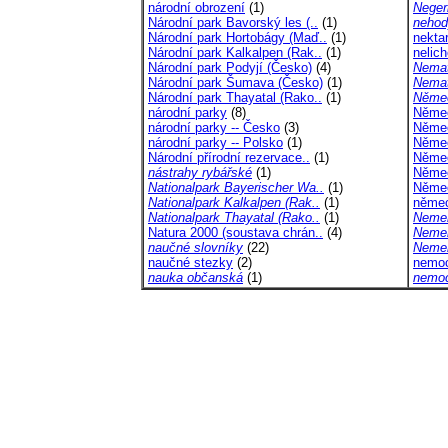
národní obrození
(1)
Neger
Národní park Bavorský les (..
(1)
nehod
Národní park Hortobágy (Maď..
(1)
nekta
Národní park Kalkalpen (Rak..
(1)
nelic
Národní park Podyjí (Česko)
(4)
Nemat
Národní park Šumava (Česko)
(1)
Nema
Národní park Thayatal (Rako..
(1)
Němec
národní parky
(8)
Němec
národní parky -- Česko
(3)
Něme
národní parky -- Polsko
(1)
Němec
Národní přírodní rezervace..
(1)
Němec
nástrahy rybářské
(1)
Němec
Nationalpark Bayerischer Wa..
(1)
Němec
Nationalpark Kalkalpen (Rak..
(1)
němec
Nationalpark Thayatal (Rako..
(1)
Nemer
Natura 2000 (soustava chrán..
(4)
Nemer
naučné slovníky
(22)
Nemer
naučné stezky
(2)
nemoc
nauka občanská
(1)
nemoc