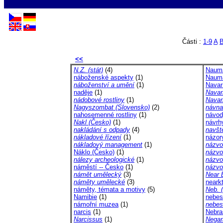
Části :
1-9
A
<<
N.Z. (stát)
(4)
Naum
náboženské aspekty
(1)
Naum
náboženství a umění
(1)
Navar
naděje
(1)
Navar
nádobové rostliny
(1)
Navar
Nagyszombat (Slovensko)
(2)
návna
nahosemenné rostliny
(1)
návod
Nakl (Česko)
(1)
návrh
nakládání s odpady
(4)
navště
nákladové řízení
(1)
názor
nákladový management
(1)
názvo
Náklo (Česko)
(1)
názvo
nálezy archeologické
(1)
názvo
náměstí -- Česko
(1)
názvo
námět umělecký
(3)
Near 
náměty umělecké
(3)
nearkt
náměty, témata a motivy
(5)
Neb. 
Namibie
(1)
nebes
námořní muzea
(1)
nebes
narcis
(1)
Nebra
Narcissus
(1)
Negar