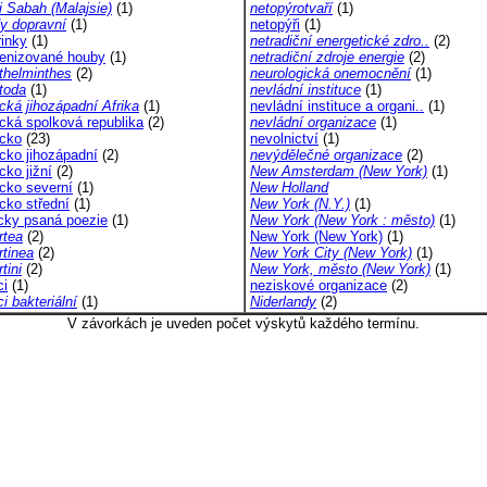
i Sabah (Malajsie)
(1)
netopýrotvaří
(1)
y dopravní
(1)
netopýři
(1)
rinky
(1)
netradiční energetické zdro..
(2)
henizované houby
(1)
netradiční zdroje energie
(2)
helminthes
(2)
neurologická onemocnění
(1)
toda
(1)
nevládní instituce
(1)
ká jihozápadní Afrika
(1)
nevládní instituce a organi..
(1)
ká spolková republika
(2)
nevládní organizace
(1)
cko
(23)
nevolnictví
(1)
ko jihozápadní
(2)
nevýdělečné organizace
(2)
ko jižní
(2)
New Amsterdam (New York)
(1)
ko severní
(1)
New Holland
ko střední
(1)
New York (N.Y.)
(1)
ky psaná poezie
(1)
New York (New York : město)
(1)
tea
(2)
New York (New York)
(1)
tinea
(2)
New York City (New York)
(1)
tini
(2)
New York, město (New York)
(1)
i
(1)
neziskové organizace
(2)
i bakteriální
(1)
Niderlandy
(2)
V závorkách je uveden počet výskytů každého termínu.