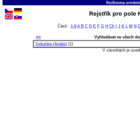
Knihovna ornitol
Rejstřík pro pole
Části :
1-9
A
B
C
D
E
F
G
H
Ch
I
J
K
L
M
N
<<
Vyhledávat ve všech d
Yorkshire (Anglie)
(1)
V závorkách je uved