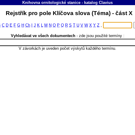
Knihovna ornitologické stanice
-
katalog
Clavius
Rejstřík pro pole Klíčova slova (Téma) - část 
B
C
D
E
F
G
H
Ch
I
J
K
L
M
N
O
P
Q
R
S
T
U
V
W
X
Y
Z
,
Vyhledávat ve všech dokumentech
-
zde jsou použité termíny :
V závorkách je uveden počet výskytů každého termínu.