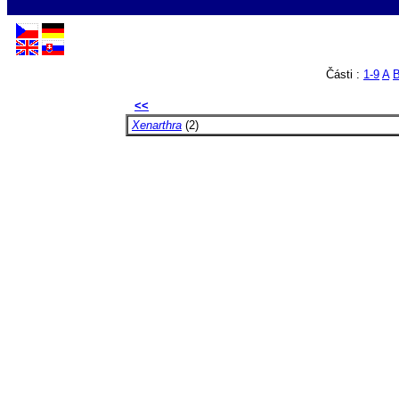
Části :
1-9
A
<<
Xenarthra
(2)